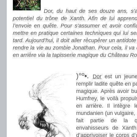
.
Dor, du haut de ses douze ans, s’avè
potentiel du trône de Xanth. Afin de lui apprend
l’envoie en quête. Pour s’assumer et avoir confia
mettre en pratique certaines techniques qui lui se
tard. Aujourd’hui, il doit aller récupérer un antido
rendre la vie au zombie Jonathan. Pour cela, il va
en arrière via la tapisserie magique du Château R
.
)°º•.
Dor
est un jeun
remplir ladite quête en p
magique. Après avoir bu
Humfrey, le voilà prop
en arrière. Il intègre 
mundanien (un vulgaire, 
fait partie de la 
envahisseurs de Xanth
d’apprivoiser le corps d