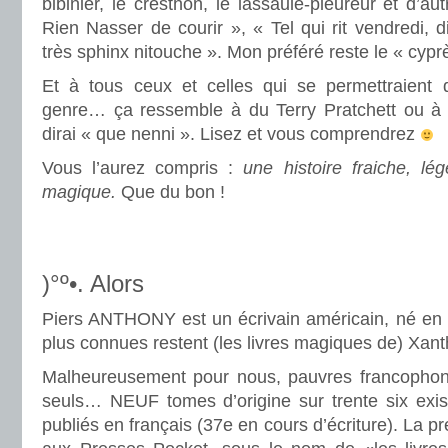
bibinier, le cresthon, le lassaule-pleureur et d’a
Rien Nasser de courir », « Tel qui rit vendredi,
très sphinx nitouche ». Mon préféré reste le « cyp
Et à tous ceux et celles qui se permettraient
genre… ça ressemble à du Terry Pratchett ou à 
dirai « que nenni ». Lisez et vous comprendrez
Vous l’aurez compris :
une histoire fraiche, lé
magique.
Que du bon !
.
.
)°º•. Alors
Piers ANTHONY est un écrivain américain, né en
plus connues restent (les livres magiques de) Xant
Malheureusement pour nous, pauvres francophone
seuls… NEUF tomes d’origine sur trente six exist
publiés en français (37e en cours d’écriture). La pr