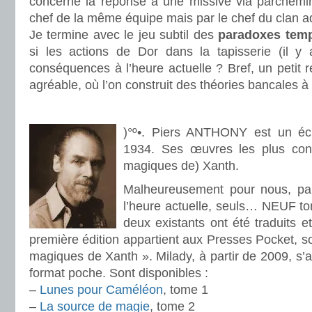
concerne la réponse à une missive via parchemi
chef de la même équipe mais par le chef du clan a
Je termine avec le jeu subtil des
paradoxes temp
si les actions de Dor dans la tapisserie (il y
conséquences à l’heure actuelle ? Bref, un petit
agréable, où l’on construit des théories bancales à 
.
)°º•. Piers ANTHONY est un écr
1934. Ses œuvres les plus conn
magiques de) Xanth.
Malheureusement pour nous, pa
l’heure actuelle, seuls… NEUF tom
deux existants ont été traduits e
première édition appartient aux Presses Pocket, so
magiques de Xanth ». Milady, à partir de 2009, s’a
format poche. Sont disponibles :
–
Lunes pour Caméléon
, tome 1
–
La source de magie
, tome 2