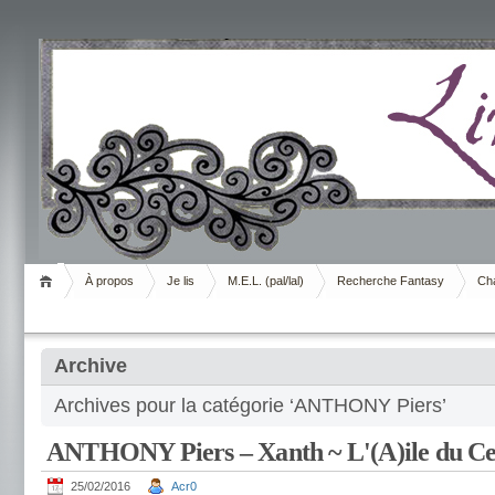
Livrement
À propos
Je lis
M.E.L. (pal/lal)
Recherche Fantasy
Cha
Archive
Archives pour la catégorie ‘ANTHONY Piers’
ANTHONY Piers – Xanth ~ L'(A)ile du C
25/02/2016
Acr0