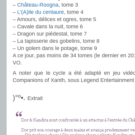
–
Château-Roogna
, tome 3
–
L’(A)ile du centaure,
tome 4
– Amours, délices et ogres, tome 5
– Cavale dans la nuit, tome 6
– Dragon sur piédestal, tome 7
– La tapisserie des gobelins, tome 8
– Un golem dans le potage, tome 9
A ce jour, pas moins de 34 tomes (le dernier en 201
VO.
A noter que le cycle a été adapté en jeu vidéo
Companions of Xanth, sous Legend Entertainment
.
)°º•.
Extrait
.