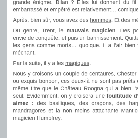
grande énigme. Bilan ? Elles lui donnent du fil 
embarrassé et empêtré est relativement… comique
Après, bien sûr, vous avez des
hommes
. Et des m
Du genre,
Trent
, le
mauvais magicien
. Des po
envie de conquête, et puis un bannissement. Quitte
les gens comme morts… quoique. Il a l’air bien v
méchant.
Par la suite, il y a les
magiques
.
Nous y croisons un couple de centaures, Chester
ou exquis bonbon, ces deux-là ne sont pas prêts 
même titre que le Château Roogna qui a bien l’a
seul. Evidemment, on y croisera une
foultitude 
aimez
: des basiliques, des dragons, des harp
mandragores et la non moins attachante Manti
magicien Humpfrey.
.
.