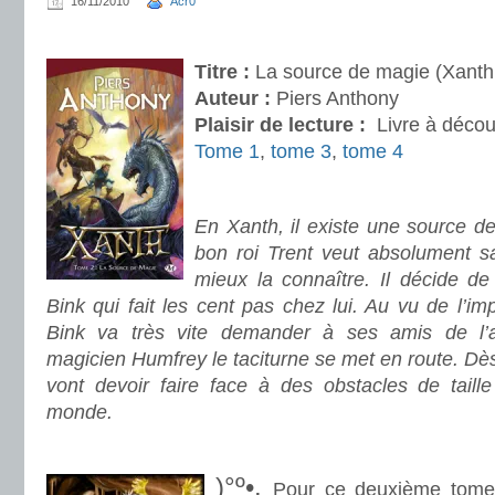
16/11/2010
Acr0
.
Titre :
La source de magie (Xanth
Auteur :
Piers Anthony
Plaisir de lecture :
Livre à décou
Tome 1
,
tome 3
,
tome 4
.
En Xanth, il existe une source d
bon roi Trent veut absolument sa
mieux la connaître. Il décide de
Bink qui fait les cent pas chez lui. Au vu de l’im
Bink va très vite demander à ses amis de l
magicien Humfrey le taciturne se met en route. Dès
vont devoir faire face à des obstacles de taill
monde.
.
)°º•.
Pour ce deuxième tome,