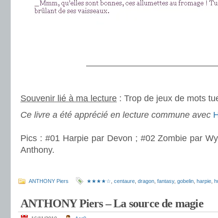
.
————————————————
.
.
So
uvenir lié à ma lecture
: Trop de jeux de mots tu
Ce livre a été apprécié en lecture commune avec
H
.
Pics : #01 Harpie par Devon ; #02 Zombie par Wya
Anthony.
.
ANTHONY Piers
★★★★☆
,
centaure
,
dragon
,
fantasy
,
gobelin
,
harpie
,
h
ANTHONY Piers – La source de magie