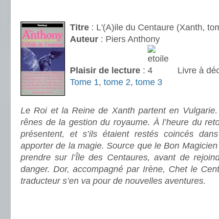
.
Titre
: L'(A)ile du Centaure (Xanth, to
Auteur
: Piers Anthony
Plaisir de lecture
:
Livre à déc
Tome 1
,
tome 2
,
tome 3
.
Le Roi et la Reine de Xanth partent en Vulgarie.
rênes de la gestion du royaume. À l’heure du retou
présentent, et s’ils étaient restés coincés dans
apporter de la magie. Source que le Bon Magicien 
prendre sur l’Île des Centaures, avant de rejoin
danger. Dor, accompagné par Irène, Chet le Cent
traducteur s’en va pour de nouvelles aventures.
.
.