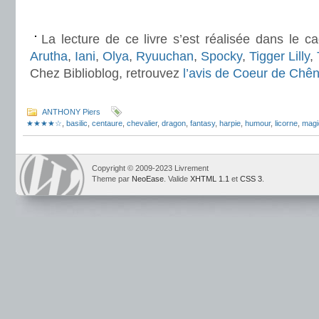
.
La lecture de ce livre s’est réalisée dans le 
Arutha
,
Iani
,
Olya
,
Ryuuchan
,
Spocky
,
Tigger Lilly
,
Chez Biblioblog, retrouvez
l’avis de Coeur de Chê
.
ANTHONY Piers
★★★★☆
,
basilic
,
centaure
,
chevalier
,
dragon
,
fantasy
,
harpie
,
humour
,
licorne
,
magi
Copyright © 2009-2023 Livrement
Theme par
NeoEase
. Valide
XHTML 1.1
et
CSS 3
.