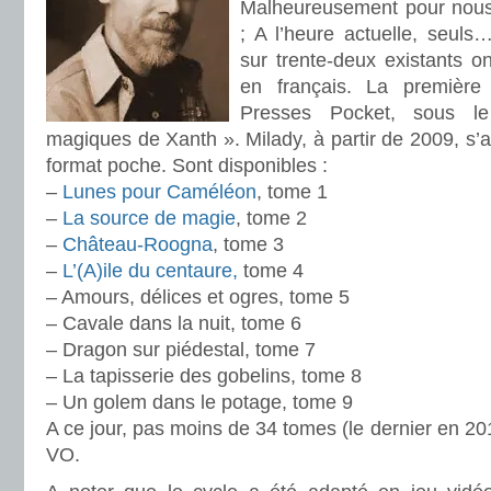
Malheureusement pour nous
; A l’heure actuelle, seul
sur trente-deux existants on
en français. La première 
Presses Pocket, sous l
magiques de Xanth ». Milady, à partir de 2009, s’a
format poche. Sont disponibles :
–
Lunes pour Caméléon
, tome 1
–
La source de magie
, tome 2
–
Château-Roogna
, tome 3
–
L’(A)ile du centaure,
tome 4
– Amours, délices et ogres, tome 5
– Cavale dans la nuit, tome 6
– Dragon sur piédestal, tome 7
– La tapisserie des gobelins, tome 8
– Un golem dans le potage, tome 9
A ce jour, pas moins de 34 tomes (le dernier en 201
VO.