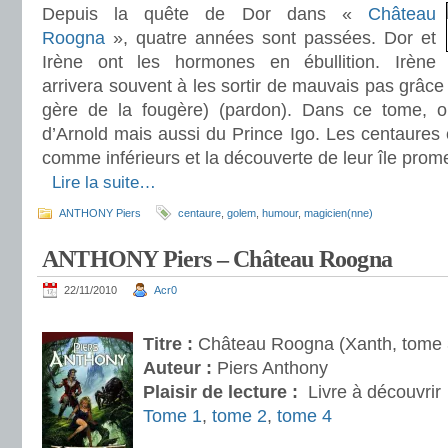
Depuis la quête de Dor dans «
Château
Roogna
», quatre années sont passées. Dor et
Irène ont les hormones en ébullition. Irène
arrivera souvent à les sortir de mauvais pas grâce
gère de la fougère) (pardon). Dans ce tome, o
d’Arnold mais aussi du Prince Igo. Les centaures
comme inférieurs et la découverte de leur île prome
.
Lire la suite…
ANTHONY Piers
centaure
,
golem
,
humour
,
magicien(nne)
ANTHONY Piers – Château Roogna
22/11/2010
Acr0
.
Titre :
Château Roogna (Xanth, tome 
Auteur :
Piers Anthony
Plaisir de lecture :
Livre à découvrir
Tome 1
,
tome 2
,
tome 4