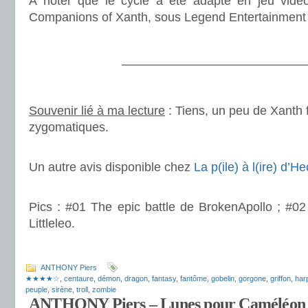
A noter que le cycle a été adapté en jeu vidéo
Companions of Xanth, sous Legend Entertainment
.
————————————————
.
Souvenir lié à ma lecture
: Tiens, un peu de Xanth 
zygomatiques.
.
Un autre avis disponible chez
La p(ile) à l(ire) d’H
.
Pics : #01 The epic battle de BrokenApollo ; #02
Littleleo.
.
ANTHONY Piers
★★★★☆
,
centaure
,
démon
,
dragon
,
fantasy
,
fantôme
,
gobelin
,
gorgone
,
griffon
,
har
peuple
,
sirène
,
troll
,
zombie
ANTHONY Piers – Lunes pour Caméléon