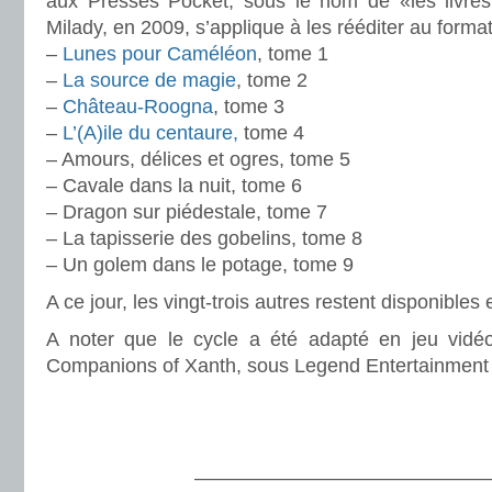
aux Presses Pocket, sous le nom de «les livre
Milady, en 2009, s’applique à les rééditer au forma
–
Lunes pour Caméléon
, tome 1
–
La source de magie
, tome 2
–
Château-Roogna
, tome 3
–
L’(A)ile du centaure,
tome 4
– Amours, délices et ogres, tome 5
– Cavale dans la nuit, tome 6
– Dragon sur piédestale, tome 7
– La tapisserie des gobelins, tome 8
– Un golem dans le potage, tome 9
A ce jour, les vingt-trois autres restent disponibles 
A noter que le cycle a été adapté en jeu vidéo
Companions of Xanth, sous Legend Entertainment
.
.
————————————————