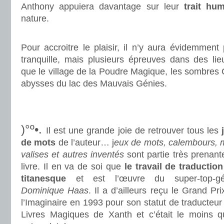
Anthony appuiera davantage sur leur
trait hum
nature.
.
Pour accroitre le plaisir, il n’y aura évidemmen
tranquille, mais plusieurs épreuves dans des lie
que le village de la Poudre Magique, les sombres C
abysses du lac des Mauvais Génies.
.
.
)°º•.
Il est une grande joie de retrouver tous les
j
de mots
de l’auteur… j
eux de mots, calembours, 
valises et autres inventés
sont partie très prenant
livre. Il en va de soi que
le travail de traduction
titanesque
et est l’œuvre du super-top-gé
Dominique Haas
. Il a d’ailleurs reçu le Grand Pr
l’Imaginaire en 1993 pour son statut de traducteur
Livres Magiques de Xanth et c’était le moins q