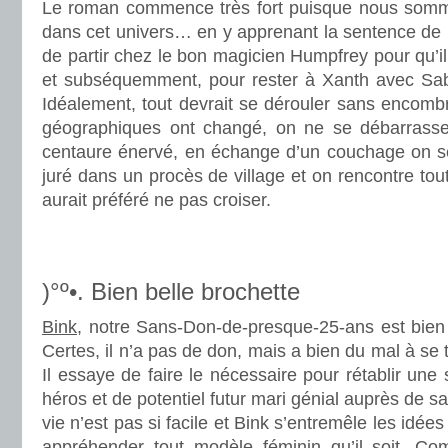
Le roman commence très fort puisque nous somm
dans cet univers… en y apprenant la sentence de Bin
de partir chez le bon magicien Humpfrey pour qu’il
et subséquemment, pour rester à Xanth avec Sabr
Idéalement, tout devrait se dérouler sans encomb
géographiques ont changé, on ne se débarrasse 
centaure énervé, en échange d’un couchage on se
juré dans un procès de village et on rencontre to
aurait préféré ne pas croiser.
.
.
)°º•. Bien belle brochette
Bink
, notre Sans-Don-de-presque-25-ans est bien 
Certes, il n’a pas de don, mais a bien du mal à se t
Il essaye de faire le nécessaire pour rétablir une 
héros et de potentiel futur mari génial auprès de s
vie n’est pas si facile et Bink s’entremêle les idée
appréhender tout modèle féminin qu’il soit. Co