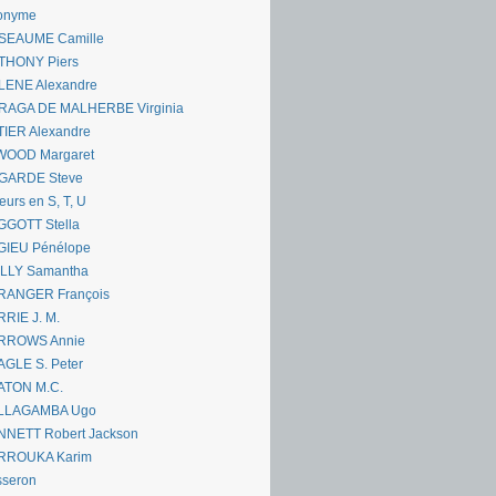
onyme
SEAUME Camille
THONY Piers
LENE Alexandre
RAGA DE MALHERBE Virginia
IER Alexandre
WOOD Margaret
GARDE Steve
eurs en S, T, U
GGOTT Stella
GIEU Pénélope
ILLY Samantha
RANGER François
RIE J. M.
RROWS Annie
GLE S. Peter
ATON M.C.
LLAGAMBA Ugo
NNETT Robert Jackson
RROUKA Karim
sseron