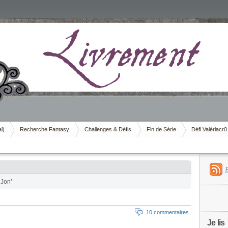
al)
Recherche Fantasy
Challenges & Défis
Fin de Série
Défi Valériacr0
 Jon’
10 commentaires
Je lis