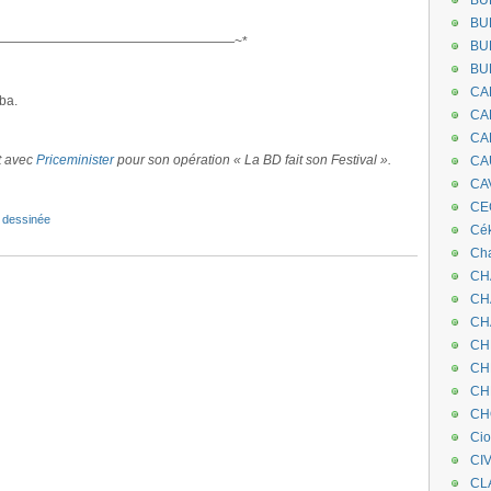
BU
.
BU
——————————————————~*
BU
BU
CA
ba.
CA
CA
at avec
Priceminister
pour son opération « La BD fait son Festival ».
CA
CA
CEC
 dessinée
Cé
Cha
CH
CH
CH
CH
CH
CH
CH
Ci
CI
CL