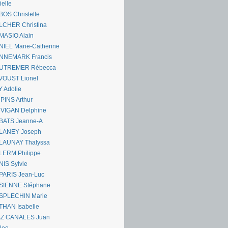
ielle
OS Christelle
LCHER Christina
MASIO Alain
IEL Marie-Catherine
NNEMARK Francis
UTREMER Rébecca
VOUST Lionel
 Adolie
PINS Arthur
 VIGAN Delphine
BATS Jeanne-A
LANEY Joseph
LAUNAY Thalyssa
LERM Philippe
IS Sylvie
PARIS Jean-Luc
SIENNE Stéphane
SPLECHIN Marie
THAN Isabelle
AZ CANALES Juan