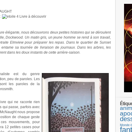
NAUGHT
:
Livre à découvrir
re élégante, nous découvrons deux petites histoires qui se déroulent
ille, Dockwood. Un matin gris, un jeune homme se rend à son travail,
traite Elmview pour préparer les repas. Dans le quartier de Sunset
 entame sa tournée de livraison de journaux. Dans les arbres, les
ent dans les doux instants de cette arrière-saison.
maliste est du genre
ation, peu de paroles. Les
sont les paroles de la
erosmith.
ivre qui ne raconte rien
Étiqu
s qui passe, parfois avec
anim
n McNaught nous propose
apo
position de chaque geste
des
 ces mouvements, pour
Monde
udra 12 petites cases pour
fan