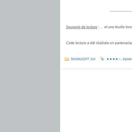
——————
.
Souvenir de lecture
: … et une feuille tom
.
Cette lecture a été réalisée en partenari
.
McNAUGHT Jon
★★★★☆
,
bande