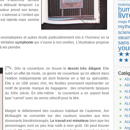
rnée d’automne semble
de déboulé temporel. Le
histori
hum
’auteur prend son temps.
liv
 s’adresse à l’enfant qui
e est latente mais somme
mage
mytho
scienc
stea
 onomatopées et autres bruits particulièrement mis à l’honneur en la
sans
 véritable
symphonie
qui s’ouvre à nos oreilles. L’illustrateur propose
you
à les peindre.
★
★★
)°º•.
Dès la couverture, on trouve le
dessin très élégant
. Elle
Catég
subit un effet de mode, ce genre de couverture qu’on attend dans
l’édition indépendante (et dont Nobrow en a fait sa spécialité).
AD
Elle a un côté assez chic, les feuilles pourraient représenter un
AD
motif de grande marque de bagagerie ; des ornements typiques
AL
du XIXe siècle. En elle-même : la couverture a un aspect tissé
AL
type “carnet” avec du vernis sélectif pour le titre.
.
AL
AL
Malgré le déferlement des couleurs habituel de l’automne, Jon
McNaught se concentre sur des couleurs sourdes aux tons
AL
dissonants bleutés/orangés.
Le travail est minutieux
bien que les
AL
personnages sont un peu trop naïfs à mon goût. On peut trouver
An