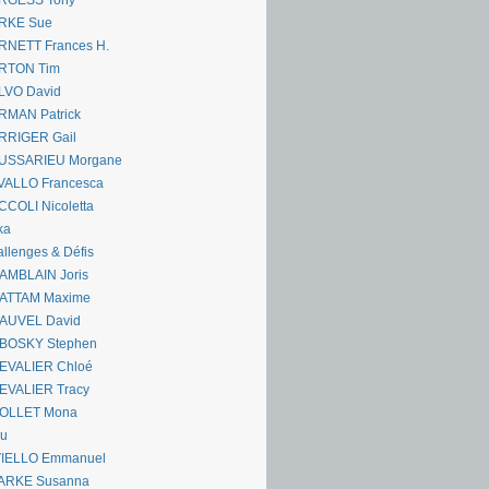
RGESS Tony
RKE Sue
RNETT Frances H.
RTON Tim
LVO David
RMAN Patrick
RRIGER Gail
USSARIEU Morgane
VALLO Francesca
COLI Nicoletta
ka
llenges & Défis
AMBLAIN Joris
ATTAM Maxime
AUVEL David
BOSKY Stephen
EVALIER Chloé
EVALIER Tracy
OLLET Mona
ou
VIELLO Emmanuel
ARKE Susanna