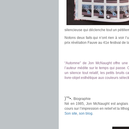
silencieuse qui déclenche tout un pétillem
Notons deux faits qui n’ont rien à voir l’u
prix révélation Fauve au 41e festival de
.
.
“Automne” de Jon McNaught offre une é
l’auteur médite sur le temps qui passe. 
un silence tout relatif, les petits bruits
livre-objet esthétique aux couleurs sélec
.
.
)°º•.
Biographie
Né en 1985, Jon McNaught est anglais et
cours sur l’impression en relief et la litho
Son site
,
son blog
.