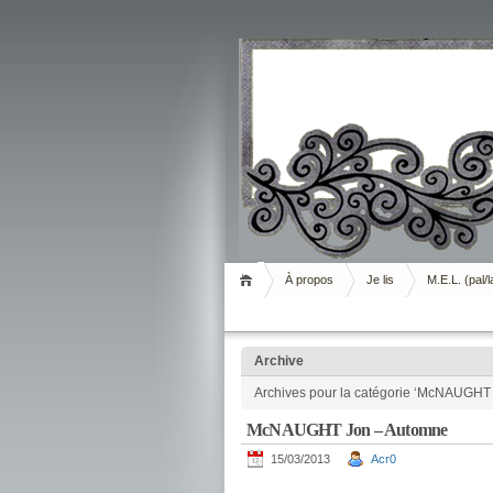
Livrement
À propos
Je lis
M.E.L. (pal/l
Archive
Archives pour la catégorie ‘McNAUGHT
McNAUGHT Jon – Automne
15/03/2013
Acr0
.