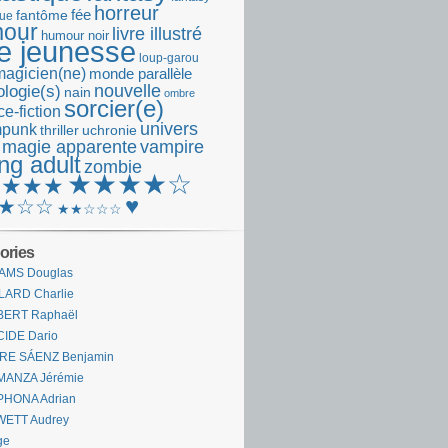
horreur
fantôme
fée
que
our
livre illustré
humour noir
re jeunesse
loup-garou
magicien(ne)
monde parallèle
nouvelle
logie(s)
nain
ombre
sorcier(e)
e-fiction
univers
mpunk
thriller
uchronie
 magie apparente
vampire
ng adult
zombie
★★★★☆
★★★★
♥
★☆☆
★★☆☆☆
ories
AMS Douglas
LARD Charlie
BERT Raphaël
CIDE Dario
IRE SÁENZ Benjamin
MANZA Jérémie
PHONA Adrian
WETT Audrey
ge