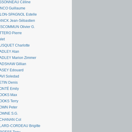
SSONNEAU Céline
ANCO Guillaume
LLON-SPAGNOL Estelle
ANCK Jean-Sébastien
ISCOMMUN Olivier G.
TTERO Pierre
let
USQUET Charlotte
ADLEY Alan
ADLEY Marion Zimmer
ADSHAW Gillian
ASEY Edouard
AVI Soledad
ETIN Denis
ONTË Emily
OOKS Max
OOKS Terry
OWN Peter
OWNE S.G.
CHANAN Col
LARD-CORDEAU Brigitte