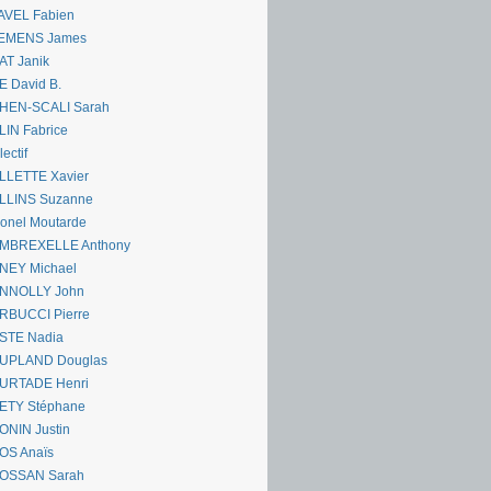
AVEL Fabien
EMENS James
AT Janik
 David B.
HEN-SCALI Sarah
IN Fabrice
lectif
LLETTE Xavier
LLINS Suzanne
onel Moutarde
MBREXELLE Anthony
NEY Michael
NNOLLY John
RBUCCI Pierre
STE Nadia
UPLAND Douglas
URTADE Henri
ETY Stéphane
ONIN Justin
OS Anaïs
OSSAN Sarah