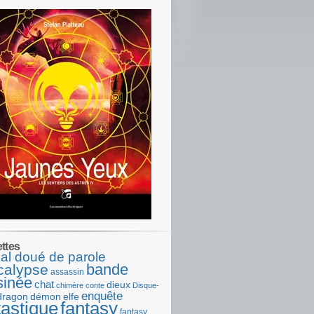
ettes
al doué de parole
bande
calypse
assassin
sinée
chat
dieux
chimère
conte
Disque-
enquête
dragon
démon
elfe
tastique
fantasy
fantasy