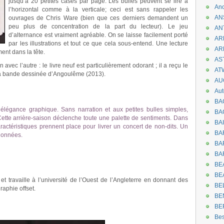
jusqu’à 20 petites cases par page. Les bulles peuvent se lire à
An
l’horizontal comme à la verticale; ceci est sans rappeler les
AN
ouvrages de Chris Ware (bien que ces derniers demandent un
peu plus de concentration de la part du lecteur). Le jeu
AN
d’alternance est vraiment agréable. On se laisse facilement porté
AR
par les illustrations et tout ce que cela sous-entend. Une lecture
AR
ent dans la tête.
AST
n avec l’autre : le livre neuf est particulièrement odorant ; il a reçu le
AT
 la bande dessinée d’Angoulême (2013).
AU
Aut
BA
légance graphique. Sans narration et aux petites bulles simples,
BA
Cette arrière-saison déclenche toute une palette de sentiments. Dans
BA
 caractéristiques prennent place pour livrer un concert de non-dits. Un
BA
tionnées.
BAR
BA
BEA
BE
 travaille à l’université de l’Ouest de l’Angleterre en donnant des
BE
graphie offset.
BE
BE
.
Be