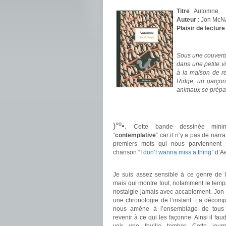
Titre
: Automne
Auteur
: Jon Mc
Plaisir de lecture
.
Sous une couvertu
dans une petite v
à la maison de re
Ridge, un garçon
animaux se prépar
.
.
)°º•.
Cette bande dessinée mini
“
contemplative
” car il n’y a pas de narr
premiers mots qui nous parviennent 
chanson “
I don’t wanna miss a thing
” d’A
.
Je suis assez sensible à ce genre de l
mais qui montre tout, notamment le temp
nostalgie jamais avec accablement. Jo
une chronologie de l’instant. La décom
nous amène à l’ensemblage de tous
revenir à ce qui les façonne. Ainsi il fa