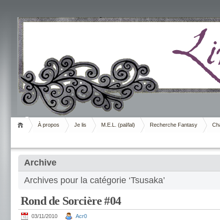
Livrement
À propos
Je lis
M.E.L. (pal/lal)
Recherche Fantasy
Cha
Archive
Archives pour la catégorie ‘Tsusaka’
Rond de Sorcière #04
03/11/2010
Acr0