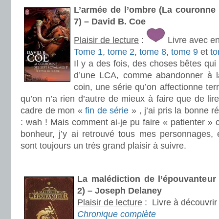
L’armée de l’ombre (La couronne
7) – David B. Coe
Plaisir de lecture
:
Livre avec e
Tome 1
,
tome 2
,
tome 8
,
tome 9
et
t
Il y a des fois, des choses bêtes qui
d’une LCA, comme abandonner à la
coin, une série qu’on affectionne ter
qu’on n’a rien d’autre de mieux à faire que de lire
cadre de mon «
fin de série
» , j’ai pris la bonne 
: wah ! Mais comment ai-je pu faire « patienter » c
bonheur, j’y ai retrouvé tous mes personnages, e
sont toujours un très grand plaisir à suivre.
.
La malédiction de l’épouvanteur
2) – Joseph Delaney
Plaisir de lecture
:
Livre à découvrir
Chronique complète