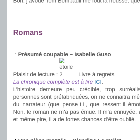
Bon, j’avoue Tom Bombadil me fout la frousse, que
.
.
Romans
.
Présumé coupable – Isabelle Guso
Plaisir de lecture :
Livre à regrets
La chronique complète est à lire
ICI
.
L’histoire demeure peu crédible, trop surréali
personnes sont préfabriquées, on ne connaitra 
du narrateur (que pense-t-il, que ressent-il émo
Non, le roman ne m’a pas émue. Il m’a ennuyée,
et même pire, il a de fortes chances d’être oublié.
.