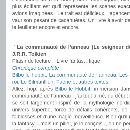
plus édifiant est qu’il représente les scènes ex
avions imaginées ! Le trait est délicieux, l’agence
vaut son pesant de cacahuètes. Un livre à avoir da
le feuilleter encore et encore.
.
La communauté de l’anneau (Le seigneur d
J.R.R. Tolkien
Plaisir de lecture :
Livre fantas…tique
Chronique complète
Bilbo le hobbit
,
La communauté de l’anneau
,
Les 
roi
,
Le Silmarillion
,
Faërie et autres textes
.
Allez, hop, après
Bilbo le Hobbit
, immersion dan
communauté de l’anneau : j’ai tout aimé, du début à
se soit largement inspiré de la mythologie nordi
univers superbe, force de détails cohérents, d
faiblesses et d’une magie merveilleuse. Bien qu’il n
la fantasy – mais un pilier, je le conçois -, on ne pe