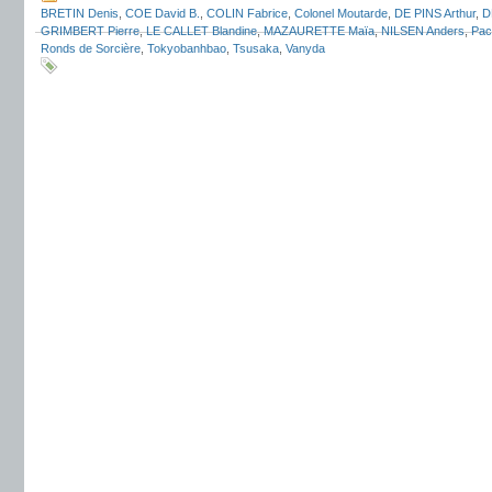
BRETIN Denis
,
COE David B.
,
COLIN Fabrice
,
Colonel Moutarde
,
DE PINS Arthur
,
D
GRIMBERT Pierre
,
LE CALLET Blandine
,
MAZAURETTE Maïa
,
NILSEN Anders
,
Pac
Ronds de Sorcière
,
Tokyobanhbao
,
Tsusaka
,
Vanyda