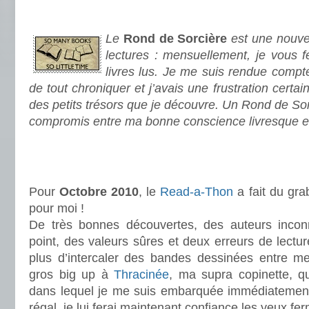
.
Le
Rond de Sorcière
est une nouve
lectures : mensuellement, je vous fe
livres lus. Je me suis rendue compte
de tout chroniquer et j’avais une frustration certa
des petits trésors que je découvre. Un Rond de Sor
compromis entre ma bonne conscience livresque e
.
.
Pour
Octobre 2010
, le
Read-a-Thon
a fait du gra
pour moi !
De très bonnes découvertes, des auteurs incon
point, des valeurs sûres et deux erreurs de lectur
plus d’intercaler des bandes dessinées entre 
gros big up à
Thracinée
, ma supra copinette, qu
dans lequel je me suis embarquée immédiatemen
régal, je lui ferai maintenant confiance les yeux fe