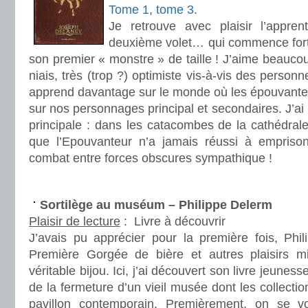
Tome 1
,
tome 3
.
Je retrouve avec plaisir l’appre
deuxième volet… qui commence fort,
son premier « monstre » de taille ! J’aime beauc
niais, très (trop ?) optimiste vis-à-vis des personn
apprend davantage sur le monde où les épouvanteu
sur nos personnages principal et secondaires. J’ai
principale : dans les catacombes de la cathédral
que l’Epouvanteur n’a jamais réussi à emprison
combat entre forces obscures sympathique !
.
Sortilège au muséum – Philippe Delerm
Plaisir de lecture
:
Livre à découvrir
J’avais pu apprécier pour la première fois, Ph
Première Gorgée de bière et autres plaisirs m
véritable bijou. Ici, j’ai découvert son livre jeunesse 
de la fermeture d’un vieil musée dont les collecti
pavillon contemporain. Premièrement, on se v