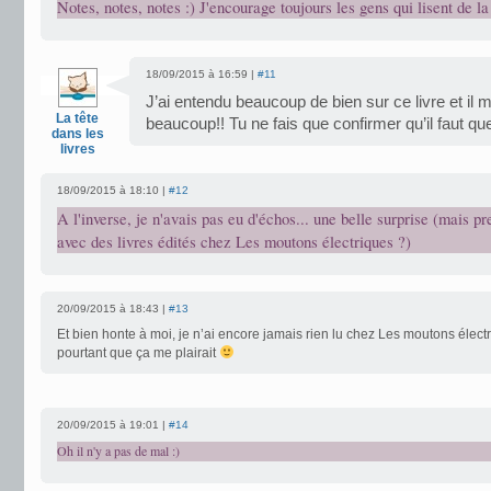
Notes, notes, notes :) J'encourage toujours les gens qui lisent de la
18/09/2015 à 16:59 |
#11
J’ai entendu beaucoup de bien sur ce livre et il 
La tête
beaucoup!! Tu ne fais que confirmer qu’il faut que
dans les
livres
18/09/2015 à 18:10 |
#12
A l'inverse, je n'avais pas eu d'échos... une belle surprise (mais p
avec des livres édités chez Les moutons électriques ?)
20/09/2015 à 18:43 |
#13
Et bien honte à moi, je n’ai encore jamais rien lu chez Les moutons élect
pourtant que ça me plairait
20/09/2015 à 19:01 |
#14
Oh il n'y a pas de mal :)