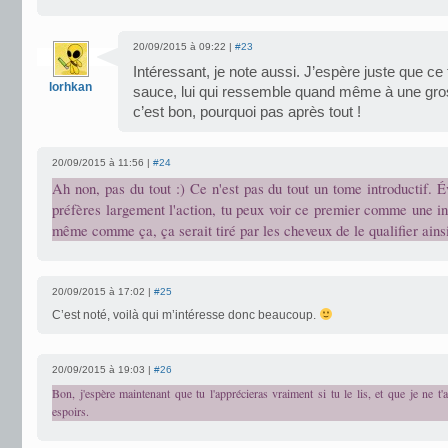
20/09/2015 à 09:22 |
#23
Intéressant, je note aussi. J’espère juste que ce
lorhkan
sauce, lui qui ressemble quand même à une gro
c’est bon, pourquoi pas après tout !
20/09/2015 à 11:56 |
#24
Ah non, pas du tout :) Ce n'est pas du tout un tome introductif. 
préfères largement l'action, tu peux voir ce premier comme une i
même comme ça, ça serait tiré par les cheveux de le qualifier ainsi
20/09/2015 à 17:02 |
#25
C’est noté, voilà qui m’intéresse donc beaucoup.
20/09/2015 à 19:03 |
#26
Bon, j'espère maintenant que tu l'apprécieras vraiment si tu le lis, et que je ne t
espoirs.