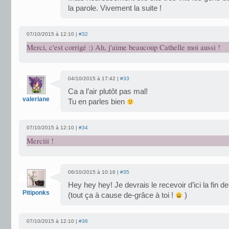
la parole. Vivement la suite !
07/10/2015 à 12:10 |
#32
Merci, c'est corrigé :) Ah, j'aime beaucoup Cathelle moi aussi !
04/10/2015 à 17:42 |
#33
Ca a l’air plutôt pas mal!
valeriane
Tu en parles bien
07/10/2015 à 12:10 |
#34
Merciii !
06/10/2015 à 10:16 |
#35
Hey hey hey! Je devrais le recevoir d’ici la fin de
Pitiponks
(tout ça à cause de-grâce à toi !
)
07/10/2015 à 12:10 |
#36