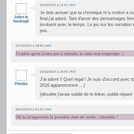
26/10/2015 à 14:31 |
#41
Je dois avouer que ta chronique m’a motivé a sor
Julien le
final j’ai adoré. Tant d’avoir des personnages f
Naufragé
évoluent avec le temps. Le jeu sur les narration 
pus.
27/10/2015 à 18:50 |
#42
J'espère qu'on n'aura pas à attendre la suite trop longtemps :)
22/12/2015 à 18:03 |
#43
J’ai adoré !! Quel régal ! Je suis d’accord avec to
Phooka
2016 apparemment …)
(désolée j’avais oublié de te linker, oublié réparé 
28/12/2015 à 21:33 |
#44
Oh tu m'apprends la possible date de sortie : chouette !