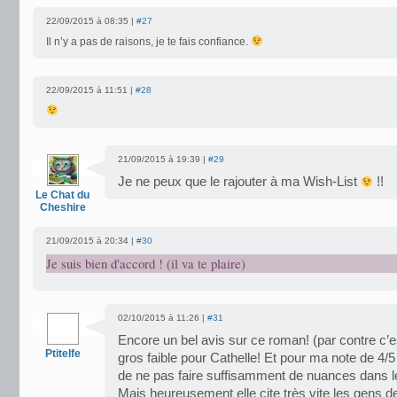
22/09/2015 à 08:35 |
#27
Il n’y a pas de raisons, je te fais confiance.
22/09/2015 à 11:51 |
#28
21/09/2015 à 19:39 |
#29
Je ne peux que le rajouter à ma Wish-List
!!
Le Chat du
Cheshire
21/09/2015 à 20:34 |
#30
Je suis bien d'accord ! (il va te plaire)
02/10/2015 à 11:26 |
#31
Encore un bel avis sur ce roman! (par contre c’es
Ptitelfe
gros faible pour Cathelle! Et pour ma note de 4/5 j
de ne pas faire suffisamment de nuances dans le
Mais heureusement elle cite très vite les gens d