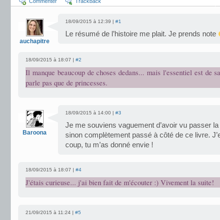
Commenter
Trackback
18/09/2015 à 12:39 |
#1
Le résumé de l’histoire me plait. Je prends note
auchapitre
18/09/2015 à 18:07 |
#2
Il manque beaucoup de choses dedans... mais l'essentiel est de s
parle pas que de princesses.
18/09/2015 à 14:00 |
#3
Je me souviens vaguement d’avoir vu passer la c
Baroona
sinon complètement passé à côté de ce livre. J
coup, tu m’as donné envie !
18/09/2015 à 18:07 |
#4
J'étais curieuse... j'ai bien fait de m'écouter :) Vivement la suite!
21/09/2015 à 11:24 |
#5