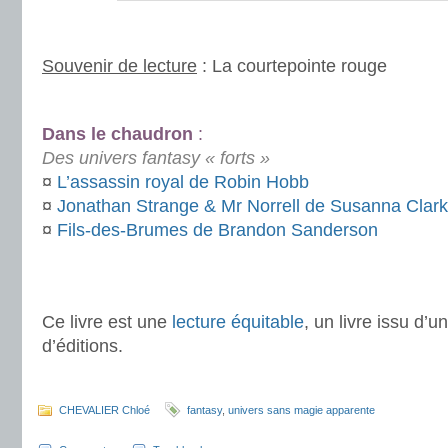
.
Souvenir de lecture
: La courtepointe rouge
.
Dans le chaudron
:
Des univers fantasy « forts »
¤
L’assassin royal de Robin Hobb
¤
Jonathan Strange & Mr Norrell de Susanna Clar
¤
Fils-des-Brumes de Brandon Sanderson
.
.
Ce livre est une
lecture équitable
, un livre issu d’
d’éditions.
.
CHEVALIER Chloé
fantasy
,
univers sans magie apparente