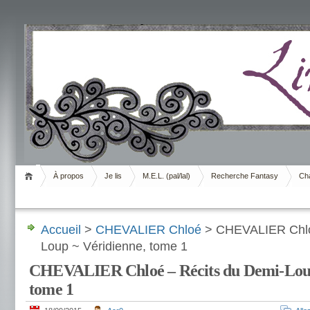
Livrement
À propos
Je lis
M.E.L. (pal/lal)
Recherche Fantasy
Cha
Accueil
>
CHEVALIER Chloé
> CHEVALIER Chloé
Loup ~ Véridienne, tome 1
CHEVALIER Chloé – Récits du Demi-Loup
tome 1