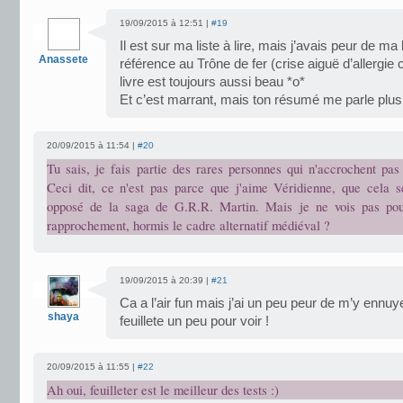
19/09/2015 à 12:51 |
#19
Il est sur ma liste à lire, mais j’avais peur de ma
Anassete
référence au Trône de fer (crise aiguë d’allergie 
livre est toujours aussi beau *o*
Et c’est marrant, mais ton résumé me parle plu
20/09/2015 à 11:54 |
#20
Tu sais, je fais partie des rares personnes qui n'accrochent pas
Ceci dit, ce n'est pas parce que j'aime Véridienne, que cela se
opposé de la saga de G.R.R. Martin. Mais je ne vois pas pour
rapprochement, hormis le cadre alternatif médiéval ?
19/09/2015 à 20:39 |
#21
Ca a l’air fun mais j’ai un peu peur de m’y ennuyer 
shaya
feuillete un peu pour voir !
20/09/2015 à 11:55 |
#22
Ah oui, feuilleter est le meilleur des tests :)