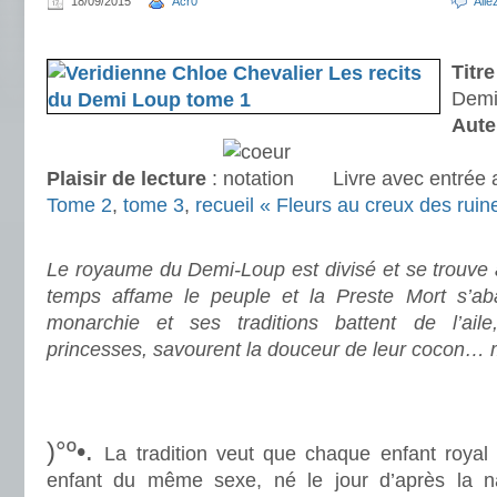
18/09/2015
Acr0
All
.
Titre
Demi
Aute
Plaisir de lecture
:
Livre avec entrée
Tome 2
,
tome 3
,
recueil « Fleurs au creux des ruin
.
Le royaume du Demi-Loup est divisé et se trouve 
temps affame le peuple et la Preste Mort s’aba
monarchie et ses traditions battent de l’ail
princesses, savourent la douceur de leur cocon… 
.
.
)°º•.
La tradition veut que chaque enfant roya
enfant du même sexe, né le jour d’après la n