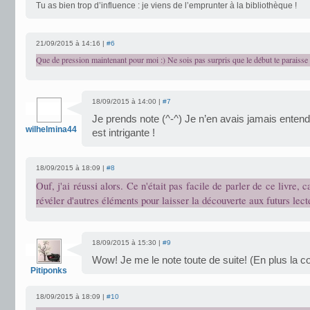
Tu as bien trop d’influence : je viens de l’emprunter à la bibliothèque !
21/09/2015 à 14:16 |
#6
Que de pression maintenant pour moi :) Ne sois pas surpris que le début te paraisse 
18/09/2015 à 14:00 |
#7
Je prends note (^-^) Je n’en avais jamais entend
wilhelmina44
est intrigante !
18/09/2015 à 18:09 |
#8
Ouf, j'ai réussi alors. Ce n'était pas facile de parler de ce livre, 
révéler d'autres éléments pour laisser la découverte aux futurs lect
18/09/2015 à 15:30 |
#9
Wow! Je me le note toute de suite! (En plus la couv
Pitiponks
18/09/2015 à 18:09 |
#10