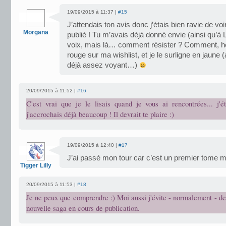
19/09/2015 à 11:37 |
#15
J’attendais ton avis donc j’étais bien ravie de voi
Morgana
publié ! Tu m’avais déjà donné envie (ainsi qu’à L
voix, mais là… comment résister ? Comment, h
rouge sur ma wishlist, et je le surligne en jaune 
déjà assez voyant…)
20/09/2015 à 11:52 |
#16
C'est vrai que je le lisais quand je vous ai rencontrées... j'é
j'accrochais déjà beaucoup ! Il devrait te plaire :)
19/09/2015 à 12:40 |
#17
J’ai passé mon tour car c’est un premier tome ma
Tigger Lilly
20/09/2015 à 11:53 |
#18
Je ne peux que comprendre :) Moi aussi j'évite - normalement - 
nouvelle saga en cours de publication.