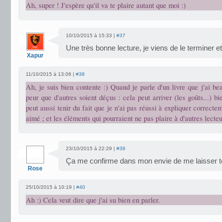
Ah, super ! J'espère qu'il va te plaire autant que moi :)
10/10/2015 à 15:33 |
#37
Une très bonne lecture, je viens de le terminer et 
Xapur
11/10/2015 à 13:06 |
#38
Ah, je suis bien contente :) Quand je parle d'un livre que j'ai be
peur que d'autres soient déçus : cela peut arriver (les goûts...) bi
peut aussi tenir du fait que je n'ai pas réussi à expliquer correcte
aimé ; et les éléments qui pourraient ne pas plaire à d'autres lecteu
23/10/2015 à 22:29 |
#39
Ça me confirme dans mon envie de me laisser te
Rose
25/10/2015 à 10:19 |
#40
Ah :) Cela veut dire que j'ai su bien en parler.