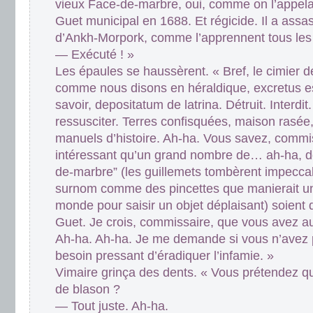
vieux Face-de-marbre, oui, comme on l’appel
Guet municipal en 1688. Et régicide. Il a assas
d’Ankh-Morpork, comme l’apprennent tous les 
— Exécuté ! »
Les épaules se haussèrent. « Bref, le cimier de
comme nous disons en héraldique, excretus est
savoir, depositatum de latrina. Détruit. Interdit
ressusciter. Terres confisquées, maison rasée
manuels d’histoire. Ah-ha. Vous savez, commis
intéressant qu’un grand nombre de… ah-ha, 
de-marbre” (les guillemets tombèrent impecc
surnom comme des pincettes que manierait un
monde pour saisir un objet déplaisant) soient
Guet. Je crois, commissaire, que vous avez au
Ah-ha. Ah-ha. Je me demande si vous n’avez p
besoin pressant d’éradiquer l’infamie. »
Vimaire grinça des dents. « Vous prétendez qu
de blason ?
— Tout juste. Ah-ha.