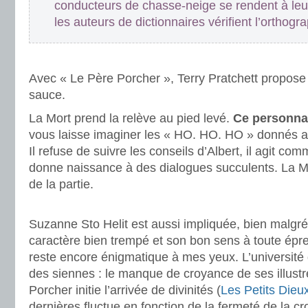
conducteurs de chasse-neige se rendent à leu
les auteurs de dictionnaires vérifient l’orthog
.
Avec « Le Père Porcher », Terry Pratchett propose
sauce.
La Mort prend la relève au pied levé.
Ce personnag
vous laisse imaginer les « HO. HO. HO » donnés av
Il refuse de suivre les conseils d’Albert, il agit com
donne naissance à des dialogues succulents. La M
de la partie.
.
Suzanne Sto Helit est aussi impliquée, bien malgré
caractère bien trempé et son bon sens à toute épre
reste encore énigmatique à mes yeux. L’université d
des siennes : le manque de croyance de ses illus
Porcher initie l’arrivée de divinités (
Les Petits Dieu
dernières fluctue en fonction de la fermeté de la c