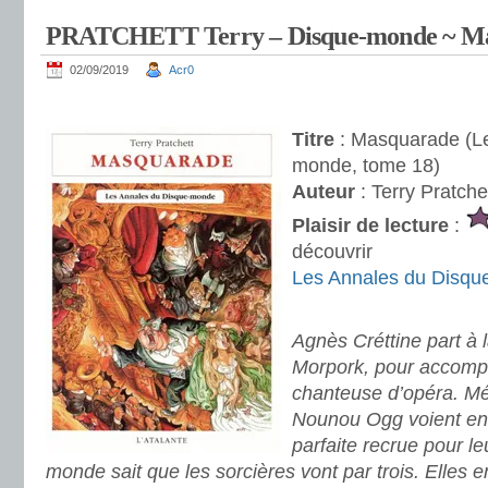
PRATCHETT Terry – Disque-monde ~ M
02/09/2019
Acr0
.
Titre
: Masquarade (Le
monde, tome 18)
Auteur
: Terry Pratche
Plaisir de lecture
:
découvrir
Les Annales du Disq
.
Agnès Créttine part à l
Morpork, pour accompl
chanteuse d’opéra. M
Nounou Ogg voient en c
parfaite recrue pour le
monde sait que les sorcières vont par trois. Elles e