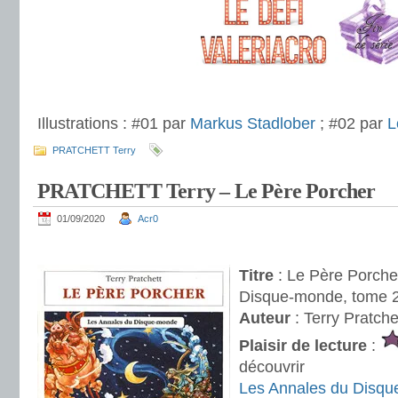
.
.
Illustrations : #01 par
Markus Stadlober
; #02 par
L
PRATCHETT Terry
PRATCHETT Terry – Le Père Porcher
01/09/2020
Acr0
.
Titre
: Le Père Porche
Disque-monde, tome 
Auteur
: Terry Pratche
Plaisir de lecture
:
découvrir
Les Annales du Disq