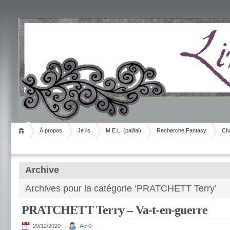
Livrement
À propos
Je lis
M.E.L. (pal/lal)
Recherche Fantasy
Cha
Archive
Archives pour la catégorie ‘PRATCHETT Terry’
PRATCHETT Terry – Va-t-en-guerre
29/12/2020
Acr0