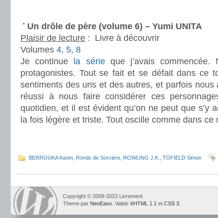
.
Un drôle de père (volume 6) – Yumi UNITA
Plaisir de lecture
:
Livre à découvrir
Volumes
4
,
5
,
8
Je continue
la série
que j’avais commencée. 
protagonistes. Tout se fait et se défait dans ce
sentiments des uns et des autres, et parfois nous
réussi à nous faire considérer ces personna
quotidien, et il est évident qu’on ne peut que s’y a
la fois légère et triste. Tout oscille comme dans ce r
.
.
BERROUKA Karim
,
Ronds de Sorcière
,
ROWLING J.K.
,
TOFIELD Simon
Copyright © 2009-2023 Livrement
Theme par
NeoEase
. Valide
XHTML 1.1
et
CSS 3
.