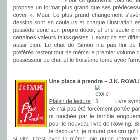
Pour ce quatrième volume, la
propose un format plus grand que ses prédécesse
cover ». Moui. Le plus grand changement s’avère 
dessins sont en couleurs et chaque illustration 
possède donc son propre décor, et une seule « i
certaines valeurs-faits&gestes. L’exercice est diffé
aussi bien. Le chat de Simon n’a pas fini de f
préférés restent tout de même le premier volume qu
possesseur de chat et le troisième tome avec l’arr
.
Une place à prendre – J.K. ROWL
Plaisir de lecture
:
Livre symp
Je n’ai pas été forcément portée par
ni touchée par le terrible engouem
pour le nouveau livre de Rowling. Bi
le découvrir, je n’aurai pas cru qu’i
si vite. C’est avec la même joie qu’on retrouve