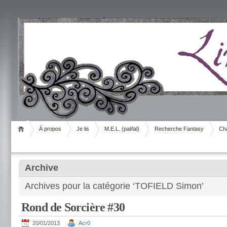
Livrement
À propos
Je lis
M.E.L. (pal/lal)
Recherche Fantasy
Cha
Archive
Archives pour la catégorie ‘TOFIELD Simon’
Rond de Sorcière #30
20/01/2013
Acr0