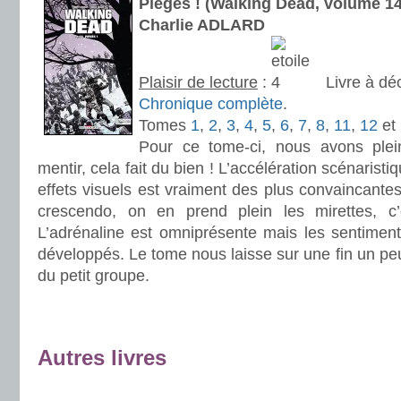
Piégés ! (Walking Dead, volume 
Charlie ADLARD
Plaisir de lecture
:
Livre à dé
Chronique complète
.
Tomes
1
,
2
,
3
,
4
,
5
,
6
,
7
,
8
,
11
,
12
et
Pour ce tome-ci, nous avons ple
mentir, cela fait du bien ! L’accélération scénarist
effets visuels est vraiment des plus convaincante
crescendo, on en prend plein les mirettes, c’
L’adrénaline est omniprésente mais les sentime
développés. Le tome nous laisse sur une fin un pe
du petit groupe.
.
.
Autres livres
.