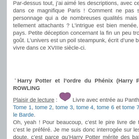
Par-dessus tout, j’ai aimé les descriptions, avec 
dans ce magnifique Paris ! Comment ne pas s’
personnage qui a de nombreuses qualités mais 
tellement attachants ? L’intrigue est bien menée
pays. Petite déception concernant la fin un peu tr
goût. L’univers est un poil steampunk, écrit d’une b
vivre dans ce XVIIIe siècle-ci.
.
.
.
Harry Potter et l’ordre du Phénix (Harry P
ROWLING
Plaisir de lecture
:
Livre avec entrée au Pant
Tome 1
,
tome 2
,
tome 3
,
tome 4
,
tome 6
et
tome 
le Barde
.
Oh, yeah ! Pour beaucoup, c’est le pire livre de t
c’est le préféré. Je me suis donc interrogée sur l
doute, c’est parce qu’Harry Potter mérite des ba