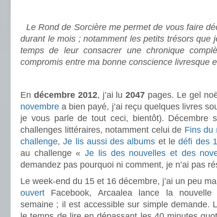
.
Le Rond de Sorcière me permet de vous faire déco
durant le mois ; notamment les petits trésors que 
temps de leur consacrer une chronique complè
compromis entre ma bonne conscience livresque e
.
En
décembre 2012
, j’ai lu
2047
pages. Le gel noë
novembre
a bien payé, j’ai reçu quelques livres so
je vous parle de tout ceci, bientôt). Décembre s
challenges littéraires, notamment celui de
Fins du
challenge
,
Je lis aussi des albums
et le
défi des 
au challenge «
Je lis des nouvelles et des nove
demandez pas pourquoi ni comment, je n’ai pas rés
Le week-end du 15 et 16 décembre, j’ai un peu m
ouvert
Facebook, Arcaalea lance la nouvelle 
semaine ; il est accessible sur simple demande. L
le temps de lire en dépassant les 40 minutes quo