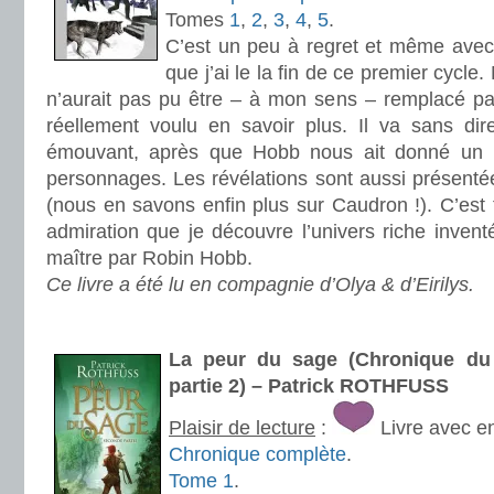
Tomes
1
,
2
,
3
,
4
,
5
.
C’est un peu à regret et même avec 
que j’ai le la fin de ce premier cycle
n’aurait pas pu être – à mon sens – remplacé par
réellement voulu en savoir plus. Il va sans dire
émouvant, après que Hobb nous ait donné un pe
personnages. Les révélations sont aussi présenté
(nous en savons enfin plus sur Caudron !). C’est
admiration que je découvre l’univers riche inven
maître par Robin Hobb.
Ce livre a été lu en compagnie d’Olya & d’Eirilys.
.
La peur du sage (Chronique du 
partie 2) – Patrick ROTHFUSS
Plaisir de lecture
:
Livre avec e
Chronique complète
.
Tome 1
.