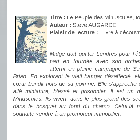
.
Titre :
Le Peuple des Minuscules, t
Auteur :
Steve AUGARDE
Plaisir de lecture :
Livre à découvr
.
Midge doit quitter Londres pour l’
part en tournée avec son orches
atterrit en pleine campagne de S
Brian. En explorant le vieil hangar désaffecté, e
cœur bondit hors de sa poitrine. Elle s’approche
ailé miniature, blessé et prisonnier. Il est u
Minuscules. Ils vivent dans le plus grand des sec
dans le bosquet au fond du champ. Celui-là 
souhaite vendre à un promoteur immobilier.
.
.