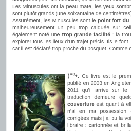
Les Minuscules ont la peau mate, les yeux sombres 
sont plutôt grands (une soixantaine de centimètres
Assurément, les Minuscules sont le
point fort
du
malheureusement un peu trop calquée sur cel
également noté une
trop grande facilité
: la trou
explorer tous les lieux d’un trajet précis. Ils le fo
car il est déclaré trop proche du bosquet. Comme 
.
.
)°º•.
Ce livre est le premi
publié en 2003 en Angleterr
2011 qu’il arrive sur le
traduction demeure quel
couverture
est quant à el
n’ai en ma possession 
corrigées mais j’ai pu la v
libraire : cartonnée et brill