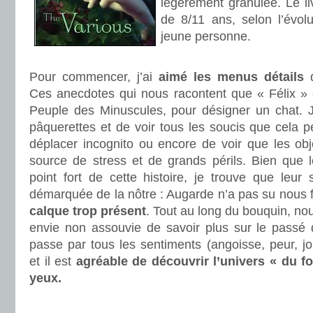
légèrement granulée. Le liv
de 8/11 ans, selon l’évol
jeune personne.
.
Pour commencer, j’ai
aimé les menus détails
q
Ces anecdotes qui nous racontent que « Félix » e
Peuple des Minuscules, pour désigner un chat. J’
pâquerettes et de voir tous les soucis que cela 
déplacer incognito ou encore de voir que les ob
source de stress et de grands périls. Bien que l
point fort de cette histoire, je trouve que leur
démarquée de la nôtre : Augarde n’a pas su nous 
calque trop présent
. Tout au long du bouquin, n
envie non assouvie de savoir plus sur le passé
passe par tous les sentiments (angoisse, peur, joi
et il est
agréable de découvrir l’univers « du f
yeux.
.