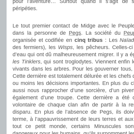
pour l’aventure… Surtout quand il s’agit de
péripéties.
.
Le tout premier contact de Midge avec le Peupl
dans la personne de
Pegs
. La société du
Peu
organisée et codifiée en
cinq tribus
: Les
Naïa
des fermiers), les
Wisps
, les pêcheurs. Celles-ci
d’eau qui ont dû malheureusement migrer. Il y a 
les Tinklers
, qui sont troglodytes. Viennent enfin 
vivants dans les arbres. Pour les gouverner tous, 
Cette dernière est totalement délurée et les chefs 
ou moins les décisions importantes. En plus du c
aussi nous rapprocher d’une sorcière, d’un piver
également d’une troupe. Cette dernière a été 
volontaire de chaque clan afin de partir à la 
disparu. En plus de l’absence de Pegs, ils doi
terme, à l’appauvrissement de leurs terres et aux
tout ce petit monde, certains Minuscules so
dangereux pour les humains, qu’ils surnomment les 