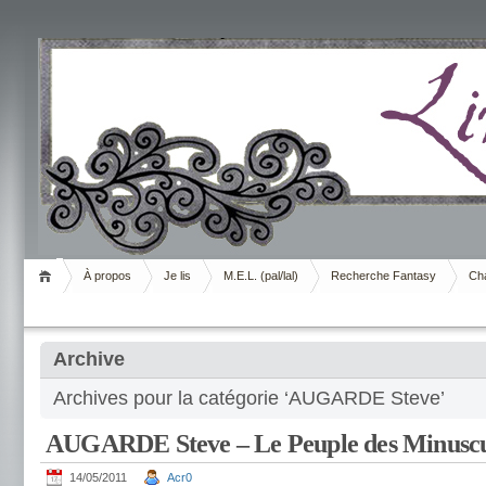
Livrement
À propos
Je lis
M.E.L. (pal/lal)
Recherche Fantasy
Cha
Archive
Archives pour la catégorie ‘AUGARDE Steve’
AUGARDE Steve – Le Peuple des Minuscu
14/05/2011
Acr0