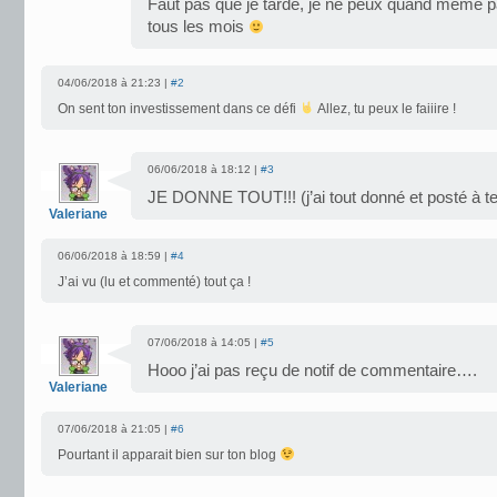
Faut pas que je tarde, je ne peux quand même 
tous les mois
04/06/2018 à 21:23 |
#2
On sent ton investissement dans ce défi
Allez, tu peux le faiiire !
06/06/2018 à 18:12 |
#3
JE DONNE TOUT!!! (j’ai tout donné et posté à te
Valeriane
06/06/2018 à 18:59 |
#4
J’ai vu (lu et commenté) tout ça !
07/06/2018 à 14:05 |
#5
Hooo j’ai pas reçu de notif de commentaire….
Valeriane
07/06/2018 à 21:05 |
#6
Pourtant il apparait bien sur ton blog