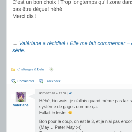
C’est un bon choix ! Trop longtemps qu’il zone da
pas être déçue! héhé
Merci dis !
.
.
→
Valériane a récidivé ! Elle me fait commencer –
série.
.
Challenges & Défis
Commenter
Trackback
03/06/2018 à 13:39 |
#1
Héhé, bin wais, je n’allais quand même pas laiss
Valeriane
système de gages comme ça.
Fallait le tester
Bon pour le coup, on est le 3, et je n’ai pas enc
(May… Peter May :-))