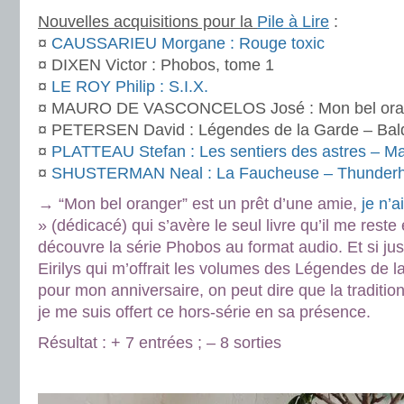
Nouvelles acquisitions pour la
Pile à Lire
:
¤
CAUSSARIEU Morgane : Rouge toxic
¤ DIXEN Victor : Phobos, tome 1
¤
LE ROY Philip : S.I.X.
¤ MAURO DE VASCONCELOS José : Mon bel ora
¤ PETERSEN David : Légendes de la Garde – Baldw
¤
PLATTEAU Stefan : Les sentiers des astres – M
¤
SHUSTERMAN Neal : La Faucheuse – Thunderh
→ “Mon bel oranger” est un prêt d’une amie,
je n’a
» (dédicacé) qui s’avère le seul livre qu’il me reste 
découvre la série Phobos au format audio. Et si jus
Eirilys qui m’offrait les volumes des Légendes de
pour mon anniversaire, on peut dire que la traditi
je me suis offert ce hors-série en sa présence.
Résultat : + 7 entrées ; – 8 sorties
.