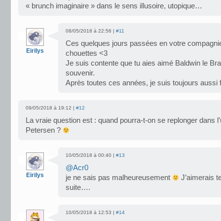
« brunch imaginaire » dans le sens illusoire, utopique…
08/05/2018 à 22:56 |
#11
Ces quelques jours passées en votre compagnie
Eirilys
chouettes <3
Je suis contente que tu aies aimé Baldwin le Brav
souvenir.
Après toutes ces années, je suis toujours aussi 
09/05/2018 à 19:12 |
#12
La vraie question est : quand pourra-t-on se replonger dans l
Petersen ?
10/05/2018 à 00:40 |
#13
@Acr0
Eirilys
je ne sais pas malheureusement
J’aimerais te
suite….
10/05/2018 à 12:53 |
#14