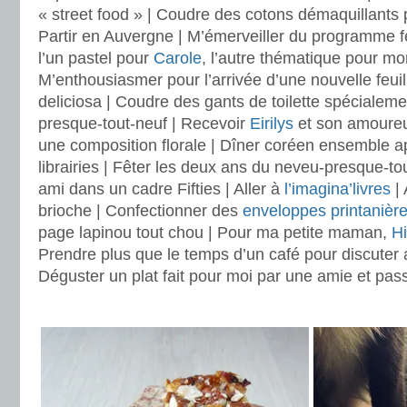
« street food » | Coudre des cotons démaquillants
Partir en Auvergne | M’émerveiller du programme fé
l’un pastel pour
Carole
, l’autre thématique pour mon
M’enthousiasmer pour l’arrivée d’une nouvelle feu
deliciosa | Coudre des gants de toilette spéciale
presque-tout-neuf | Recevoir
Eirilys
et son amoureux
une composition florale | Dîner coréen ensemble 
librairies | Fêter les deux ans du neveu-presque-to
ami dans un cadre Fifties | Aller à
l’imagina’livres
| 
brioche | Confectionner des
enveloppes printanièr
page lapinou tout chou | Pour ma petite maman,
Hi
Prendre plus que le temps d’un café pour discuter
Déguster un plat fait pour moi par une amie et pass
.