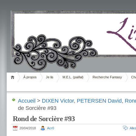
Livrement
À propos
Je lis
M.E.L. (pal/lal)
Recherche Fantasy
Cha
Accueil
>
DIXEN Victor
,
PETERSEN David
,
Rond
de Sorcière #93
Rond de Sorcière #93
20/04/2018
Acr0
All