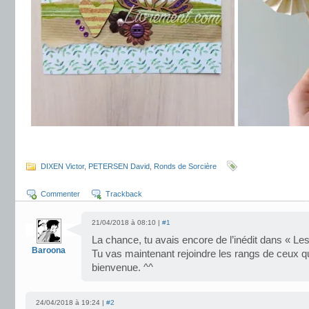
.
DIXEN Victor
,
PETERSEN David
,
Ronds de Sorcière
Commenter
Trackback
21/04/2018 à 08:10 |
#1
La chance, tu avais encore de l’inédit dans « Le
Baroona
Tu vas maintenant rejoindre les rangs de ceux qui
bienvenue. ^^
24/04/2018 à 19:24 |
#2