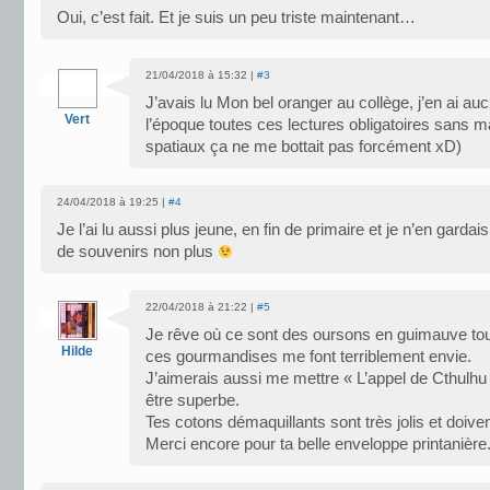
Oui, c’est fait. Et je suis un peu triste maintenant…
21/04/2018 à 15:32 |
#3
J’avais lu Mon bel oranger au collège, j’en ai a
Vert
l’époque toutes ces lectures obligatoires sans m
spatiaux ça ne me bottait pas forcément xD)
24/04/2018 à 19:25 |
#4
Je l’ai lu aussi plus jeune, en fin de primaire et je n’en gard
de souvenirs non plus
22/04/2018 à 21:22 |
#5
Je rêve où ce sont des oursons en guimauve tou
Hilde
ces gourmandises me font terriblement envie.
J’aimerais aussi me mettre « L’appel de Cthulhu ill
être superbe.
Tes cotons démaquillants sont très jolis et doiven
Merci encore pour ta belle enveloppe printanière