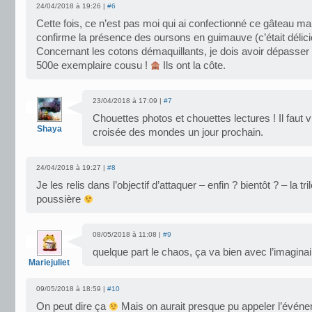
24/04/2018 à 19:26 |
#6
Cette fois, ce n’est pas moi qui ai confectionné ce gâteau mai
confirme la présence des oursons en guimauve (c’était délici
Concernant les cotons démaquillants, je dois avoir dépasser
500e exemplaire cousu !
Ils ont la côte.
23/04/2018 à 17:09 |
#7
Chouettes photos et chouettes lectures ! Il faut v
Shaya
croisée des mondes un jour prochain.
24/04/2018 à 19:27 |
#8
Je les relis dans l’objectif d’attaquer – enfin ? bientôt ? – la tri
poussière
08/05/2018 à 11:08 |
#9
quelque part le chaos, ça va bien avec l’imagina
Mariejuliet
09/05/2018 à 18:59 |
#10
On peut dire ça
Mais on aurait presque pu appeler l’événe