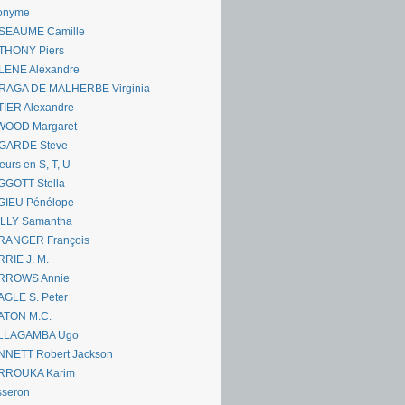
onyme
SEAUME Camille
THONY Piers
LENE Alexandre
RAGA DE MALHERBE Virginia
IER Alexandre
WOOD Margaret
GARDE Steve
eurs en S, T, U
GGOTT Stella
GIEU Pénélope
ILLY Samantha
RANGER François
RIE J. M.
RROWS Annie
GLE S. Peter
ATON M.C.
LLAGAMBA Ugo
NNETT Robert Jackson
RROUKA Karim
sseron