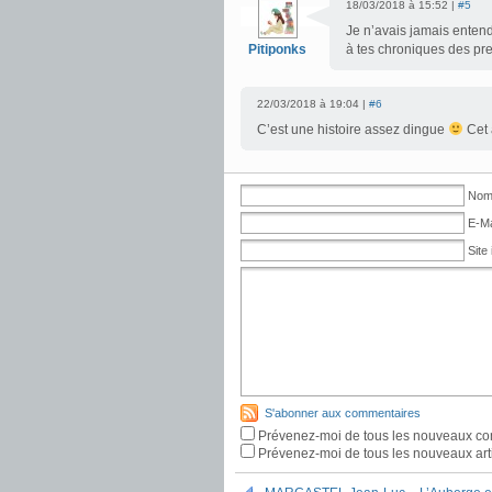
18/03/2018 à 15:52 |
#5
Je n’avais jamais entendu
Pitiponks
à tes chroniques des pr
22/03/2018 à 19:04 |
#6
C’est une histoire assez dingue
Cet 
Nom 
E-Ma
Site 
S'abonner aux commentaires
Prévenez-moi de tous les nouveaux co
Prévenez-moi de tous les nouveaux arti