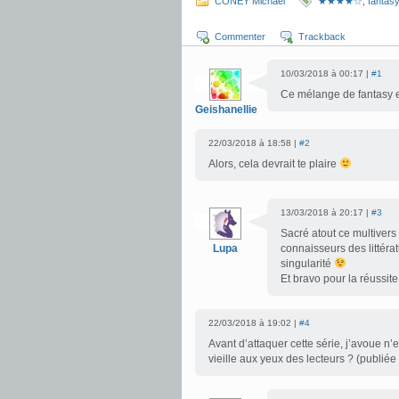
CONEY Michael
★★★★☆
,
fantasy
Commenter
Trackback
10/03/2018 à 00:17 |
#1
Ce mélange de fantasy et
Geishanellie
22/03/2018 à 18:58 |
#2
Alors, cela devrait te plaire
13/03/2018 à 20:17 |
#3
Sacré atout ce multiver
Lupa
connaisseurs des littératu
singularité
Et bravo pour la réussite 
22/03/2018 à 19:02 |
#4
Avant d’attaquer cette série, j’avoue n
vieille aux yeux des lecteurs ? (publié