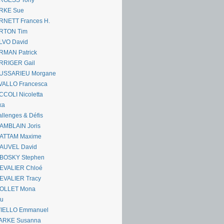
RGESS Tony
RKE Sue
RNETT Frances H.
RTON Tim
LVO David
RMAN Patrick
RRIGER Gail
USSARIEU Morgane
VALLO Francesca
COLI Nicoletta
ka
llenges & Défis
AMBLAIN Joris
ATTAM Maxime
AUVEL David
BOSKY Stephen
EVALIER Chloé
EVALIER Tracy
OLLET Mona
ou
VIELLO Emmanuel
ARKE Susanna