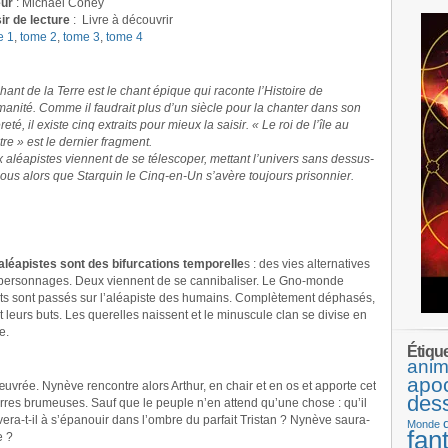
ur
: Michael Coney
sir de lecture
:
Livre à découvrir
e 1
,
tome 2
,
tome 3
,
tome 4
hant de la Terre est le chant épique qui raconte l’Histoire de
manité. Comme il faudrait plus d’un siècle pour la chanter dans son
reté, il existe cinq extraits pour mieux la saisir. « Le roi de l’île au
tre » est le dernier fragment.
 aléapistes viennent de se télescoper, mettant l’univers sans dessus-
ous alors que Starquin le Cinq-en-Un s’avère toujours prisonnier.
aléapistes sont des bifurcations temporelle
s : des vies alternatives
personnages. Deux viennent de se cannibaliser. Le Gno-monde
nts sont passés sur l’aléapiste des humains. Complètement déphasés,
nt leurs buts. Les querelles naissent et le minuscule clan se divise en
e.
Étiqu
anim
apo
œuvrée. Nynève rencontre alors Arthur, en chair et en os et apporte cet
des
rres brumeuses. Sauf que le peuple n’en attend qu’une chose : qu’il
rivera-t-il à s’épanouir dans l’ombre du parfait Tristan ? Nynève saura-
Monde
fan
e ?