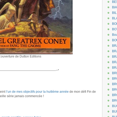
BE
BI
BI
BL
BO
BO
Bou
BO
BR
BR
ouverture de Dutton Editions
BR
BR
BR
——————————————————~*
BR
BR
BR
BR
teint
l’un de mes objectifs pour la huitième année
de mon défi Fin de
BR
vieille série jamais commencée !
BR
BU
BU