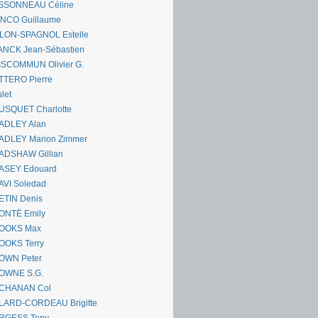
SSONNEAU Céline
ANCO Guillaume
LLON-SPAGNOL Estelle
ANCK Jean-Sébastien
ISCOMMUN Olivier G.
TTERO Pierre
let
USQUET Charlotte
ADLEY Alan
ADLEY Marion Zimmer
ADSHAW Gillian
ASEY Edouard
AVI Soledad
ETIN Denis
ONTË Emily
OOKS Max
OOKS Terry
OWN Peter
OWNE S.G.
CHANAN Col
LARD-CORDEAU Brigitte