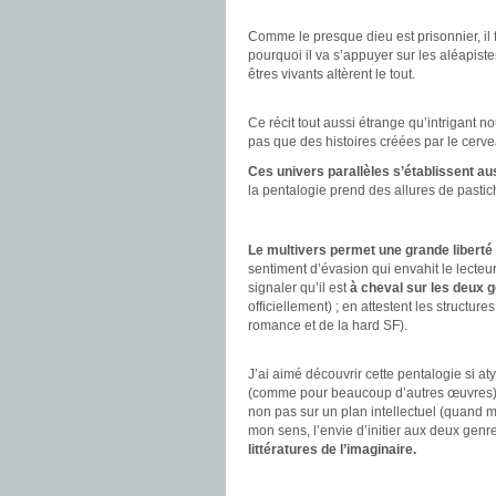
.
Comme le presque dieu est prisonnier, il fau
pourquoi il va s’appuyer sur les aléapi
êtres vivants altèrent le tout.
.
Ce récit tout aussi étrange qu’intrigant 
pas que des histoires créées par le cerv
Ces univers parallèles s’établissent a
la pentalogie prend des allures de pastic
.
Le multivers permet une grande liberté
sentiment d’évasion qui envahit le lecteur. 
signaler qu’il est
à cheval sur les deux 
officiellement) ; en attestent les structur
romance et de la hard SF).
.
J’ai aimé découvrir cette pentalogie si at
(comme pour beaucoup d’autres œuvres). C
non pas sur un plan intellectuel (quand mê
mon sens, l’envie d’initier aux deux gen
littératures de l’imaginaire.
.