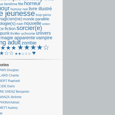
horreur
fantôme
fée
que
our
livre illustré
humour noir
re jeunesse
loup-garou
magicien(ne)
monde parallèle
nouvelle
logie(s)
nain
ombre
sorcier(e)
e-fiction
univers
mpunk
thriller
uchronie
 magie apparente
vampire
ng adult
zombie
★★★★☆
★★★★
♥
★☆☆
★★☆☆☆
ories
AMS Douglas
LARD Charlie
BERT Raphaël
CIDE Dario
IRE SÁENZ Benjamin
MANZA Jérémie
PHONA Adrian
WETT Audrey
ge