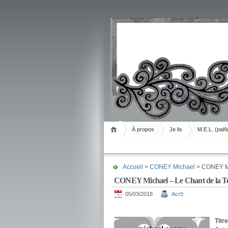
Livrement
À propos
Je lis
M.E.L. (pal/l
Accueil
>
CONEY Michael
> CONEY Mic
CONEY Michael – Le Chant de la Terre
05/03/2018
Acr0
.
Titre