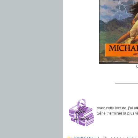
C
.
——————
.
.
Avec cette lecture, j’ai at
Série : terminer la plus 
.
.