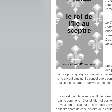
Aute
Plai
Tom
.
Le C
l’Hu
entiè
scep
Deux
dess
.
.
.
Les 
des 
n’existe plus : quelques gnomes surviva
ils ne savent plus qui ils sont et quels so
deux, certains partent survivre sur la plag
.
Tristan est mort, laissant Yseult bien dés
homme comme le héros et futur roi des te
arrive à sortir Excalibur de son socle. Ar
t-elle tirer parti de cette histoire déjà écrit