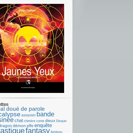
ettes
al doué de parole
bande
calypse
assassin
sinée
chat
dieux
chimère
conte
Disque-
enquête
dragon
démon
elfe
tastique
fantasy
fantasy