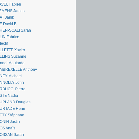
AVEL Fabien
EMENS James
AT Janik
 David B.
HEN-SCALI Sarah
IN Fabrice
lectif
LLETTE Xavier
LLINS Suzanne
onel Moutarde
MBREXELLE Anthony
NEY Michael
NNOLLY John
RBUCCI Pierre
STE Nadia
UPLAND Douglas
URTADE Henri
ETY Stéphane
ONIN Justin
OS Anaïs
OSSAN Sarah