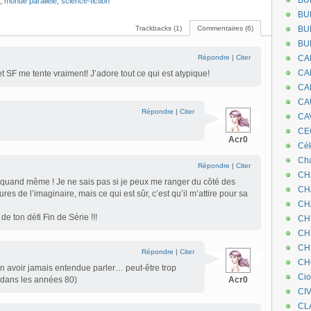
BU
,
monde parallèle
,
science-fiction
BU
Trackbacks (1)
Commentaires (6)
BU
BU
Répondre
|
Citer
CA
CA
 SF me tente vraiment! J’adore tout ce qui est atypique!
CA
CA
Répondre
|
Citer
CA
CEC
Acr0
Cé
Cha
Répondre
|
Citer
CH
s quand même ! Je ne sais pas si je peux me ranger du côté des
CH
res de l’imaginaire, mais ce qui est sûr, c’est qu’il m’attire pour sa
CH
de ton défi Fin de Série !!!
CH
CH
CH
Répondre
|
Citer
CH
’en avoir jamais entendue parler… peut-être trop
Ci
e dans les années 80)
Acr0
CI
CL