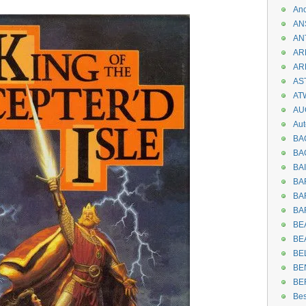
An
AN
AN
AR
AR
AST
AT
AU
Aut
BA
BA
BA
BA
BAR
BA
BEA
BE
BE
BE
BE
Be