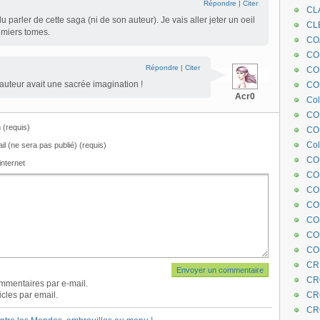
Répondre
|
Citer
CL
 parler de cette saga (ni de son auteur). Je vais aller jeter un oeil
CL
emiers tomes.
CO
COE
Répondre
|
Citer
CO
auteur avait une sacrée imagination !
COL
Acr0
Col
CO
(requis)
CO
Col
il (ne sera pas publié) (requis)
CO
internet
CO
CO
CO
CO
CO
CO
CR
CR
mmentaires par e-mail.
cles par email.
CR
CR