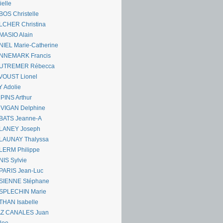
ielle
OS Christelle
LCHER Christina
MASIO Alain
IEL Marie-Catherine
NNEMARK Francis
UTREMER Rébecca
VOUST Lionel
 Adolie
PINS Arthur
 VIGAN Delphine
BATS Jeanne-A
LANEY Joseph
LAUNAY Thalyssa
LERM Philippe
IS Sylvie
PARIS Jean-Luc
SIENNE Stéphane
SPLECHIN Marie
THAN Isabelle
AZ CANALES Juan