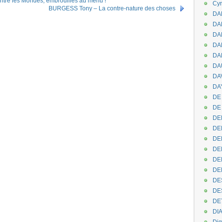
re les Mondes, embrouilles au menu !
Cyr
BURGESS Tony – La contre-nature des choses
DAB
DA
DA
DAN
DA
DA
DA
DAY
DE 
DE
DE
DE
DE
DE
DEN
DE
DE
DE
DE
DI