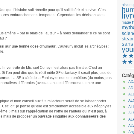
histori
hum
t que l’histoire soit réécrite pour qu’il soit libéré et survive. C’est
liv
stes, ces embranchements temporels. Cependant les décisions des
mage
mytho
scienc
nous amène – par le biais de l’auteur – à nous demander si ce ne sont
stea
eau ?
sans
ussi sur une bonne dose d’humour
. L’auteur y inclut les archétypes ;
you
he.
★
★★
: l’inventivité de Michael Coney n’est alors pas limitée. C’est un
Si l’on peut dire que le récit mêle SF et fantasy, il serait plus juste de
Catég
genres
. La SF à côté de la Fantasy et non entremêlées (du moins, pas
AD
es narratives différentes (avec autant de différences qu’entre une
AD
AL
AL
ypique et mon conseil aux futurs lecteurs serait de se laisser porter
eci dit, je pense qu’elle est difficilement accessible aux néophytes
AL
me !) mais sur l’appréciation de l’offre de l’auteur qui n’est pas, à
AL
res mais de proposer
un ouvrage singulier aux connaisseurs des
AL
AL
An