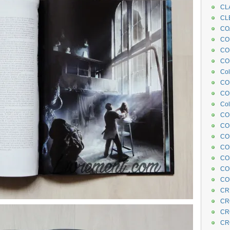
CL
CL
CO
COE
CO
COL
Col
CO
CO
Col
CO
CO
CO
CO
CO
CO
CO
CR
CR
CR
CR