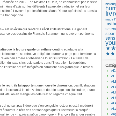
 – réalisée en 2012 – de Maxime Le Dain, ne connaissant pas le texte
histori
i même d’avis sur les différents travaux de traduction et sur leur
hum
i attitré à Lovecraft par les éditions Sans-Détour, spécialisées dans la
liv
rché francophone.
mage
mytho
scienc
s – est
un écrin qui renferme récit et illustrations
. Ce gabarit
stea
ssance des dessins de François Baranger ; qui s’avèrent pertinents
sans
you
★
 afin que la lecture garde un rythme continu
et adapté à la
★★
e lecteur ne se retrouve obligé de tourner la page pour terminer sa
evenir en arrière et observer à loisir l’illustration). Le travail de
ition du texte s’incruste parfois dans l’illustration, la deuxième
Catég
e l’histoire ont été intégrés en caractère plus grand que le reste du
AD
AD
AL
 le récit, ils lui apportent une nouvelle dimension
. Les illustrations
AL
 et fascinant à la fois. À chaque double page son illustration, d’une
AL
rd vite, on en mange les détails et on regarde chaque trait.
AL
AL
 qui ne suit pas l’idée que s’en conçoit le lecteur (c’est à modérer)
AL
 à travers le récit des personnages que l’illustrateur l’a croqué :
An
ualifier de «
représentation canonique
». François Baranger semble