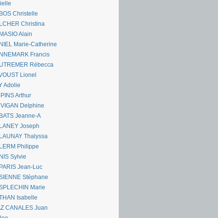
ielle
OS Christelle
LCHER Christina
MASIO Alain
IEL Marie-Catherine
NNEMARK Francis
UTREMER Rébecca
VOUST Lionel
 Adolie
PINS Arthur
 VIGAN Delphine
BATS Jeanne-A
LANEY Joseph
LAUNAY Thalyssa
LERM Philippe
IS Sylvie
PARIS Jean-Luc
SIENNE Stéphane
SPLECHIN Marie
THAN Isabelle
AZ CANALES Juan