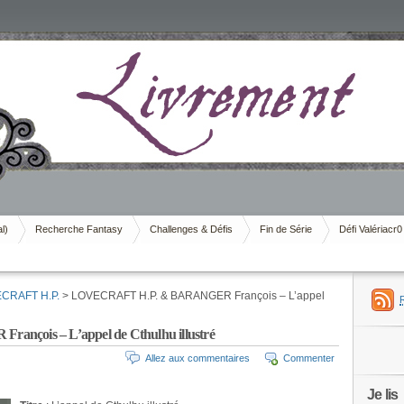
al)
Recherche Fantasy
Challenges & Défis
Fin de Série
Défi Valériacr0
CRAFT H.P.
> LOVECRAFT H.P. & BARANGER François – L’appel
ois – L’appel de Cthulhu illustré
Allez aux commentaires
Commenter
Je lis