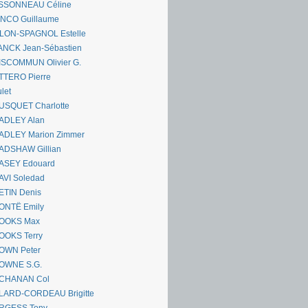
SSONNEAU Céline
ANCO Guillaume
LLON-SPAGNOL Estelle
ANCK Jean-Sébastien
ISCOMMUN Olivier G.
TTERO Pierre
let
USQUET Charlotte
ADLEY Alan
ADLEY Marion Zimmer
ADSHAW Gillian
ASEY Edouard
AVI Soledad
ETIN Denis
ONTË Emily
OOKS Max
OOKS Terry
OWN Peter
OWNE S.G.
CHANAN Col
LARD-CORDEAU Brigitte