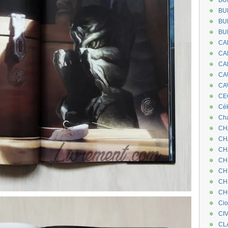
BU
BU
BU
BU
CA
CA
CA
CA
CA
CEC
Cé
Cha
CH
CH
CH
CH
CH
CH
CH
Ci
CI
CL