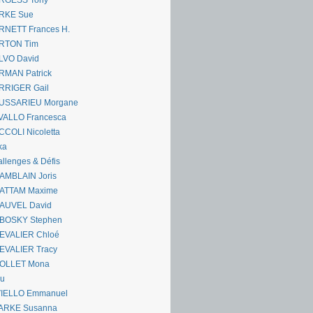
RGESS Tony
RKE Sue
RNETT Frances H.
RTON Tim
LVO David
RMAN Patrick
RRIGER Gail
USSARIEU Morgane
VALLO Francesca
COLI Nicoletta
ka
llenges & Défis
AMBLAIN Joris
ATTAM Maxime
AUVEL David
BOSKY Stephen
EVALIER Chloé
EVALIER Tracy
OLLET Mona
ou
VIELLO Emmanuel
ARKE Susanna