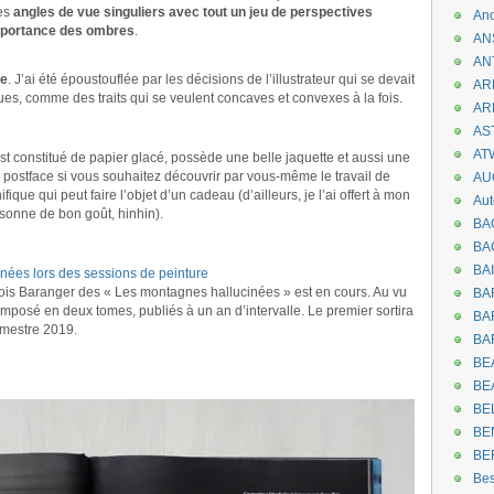
des
angles de vue singuliers avec tout un jeu de perspectives
An
importance des ombres
.
AN
AN
ue
. J’ai été époustouflée par les décisions de l’illustrateur qui se devait
AR
es, comme des traits qui se veulent concaves et convexes à la fois.
AR
AST
AT
st constitué de papier glacé, possède une belle jaquette et aussi une
 postface si vous souhaitez découvrir par vous-même le travail de
AU
ique qui peut faire l’objet d’un cadeau (d’ailleurs, je l’ai offert à mon
Aut
rsonne de bon goût, hinhin).
BA
BA
BA
nées lors des sessions de peinture
çois Baranger des « Les montagnes hallucinées » est en cours. Au vu
BA
composé en deux tomes, publiés à un an d’intervalle. Le premier sortira
BAR
emestre 2019.
BA
BEA
BE
BE
BE
BE
Be