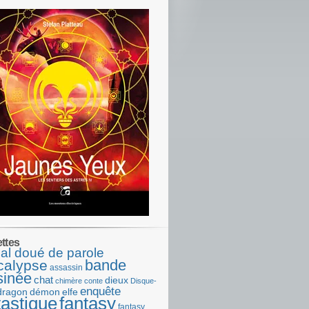
ettes
al doué de parole
bande
calypse
assassin
sinée
chat
dieux
chimère
conte
Disque-
enquête
dragon
démon
elfe
tastique
fantasy
fantasy