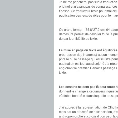
Je ne me pencherai pas sur la traduction
originel et n’ayant pas de connaissances n
finesse. Ce traducteur reste pour moi celu
publication des jeux de rôles pour le ma
.
Ce grand format – 35,8*27,2 cm, 64 page
démesuré permet de dévoiler toute la pui
de par leur fidélité au texte.
.
La mise en page du texte est équilibrée
progression des images (à aucun moment l
phrase ou le passage qui est illustré pour r
pagination est tout aussi soigné : la répart
englobant le premier. Certains passages d
texte.
.
Les dessins ne sont pas là pour soutenir
donnent le change à cet univers inquiétant
véritable beauté et dans laquelle on se pe
.
J’ai apprécié la représentation de Cthulhu
mais par un procédé de distanciation, c’est
anthropomorphe et colossal ; on peut la q