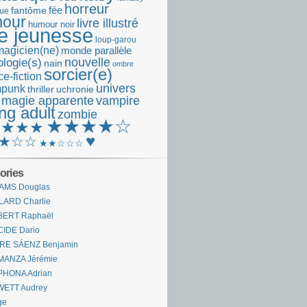
horreur
fantôme
fée
que
our
livre illustré
humour noir
re jeunesse
loup-garou
magicien(ne)
monde parallèle
nouvelle
logie(s)
nain
ombre
sorcier(e)
e-fiction
univers
mpunk
thriller
uchronie
 magie apparente
vampire
ng adult
zombie
★★★★☆
★★★★
♥
★☆☆
★★☆☆☆
ories
AMS Douglas
LARD Charlie
BERT Raphaël
CIDE Dario
IRE SÁENZ Benjamin
MANZA Jérémie
PHONA Adrian
WETT Audrey
ge