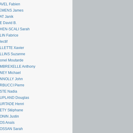
AVEL Fabien
EMENS James
AT Janik
 David B.
HEN-SCALI Sarah
IN Fabrice
lectif
LLETTE Xavier
LLINS Suzanne
onel Moutarde
MBREXELLE Anthony
NEY Michael
NNOLLY John
RBUCCI Pierre
STE Nadia
UPLAND Douglas
URTADE Henri
ETY Stéphane
ONIN Justin
OS Anaïs
OSSAN Sarah