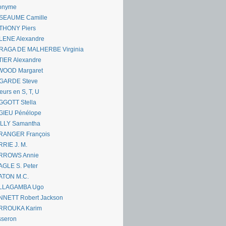
onyme
SEAUME Camille
THONY Piers
LENE Alexandre
RAGA DE MALHERBE Virginia
IER Alexandre
WOOD Margaret
GARDE Steve
eurs en S, T, U
GGOTT Stella
GIEU Pénélope
ILLY Samantha
RANGER François
RIE J. M.
RROWS Annie
GLE S. Peter
ATON M.C.
LLAGAMBA Ugo
NNETT Robert Jackson
RROUKA Karim
sseron