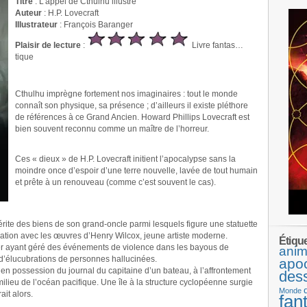
Titre
: L’appel de Cthulhu illustré
Auteur
: H.P. Lovecraft
Illustrateur
: François Baranger
Plaisir de lecture
:
Livre fantas…
tique
.
Cthulhu imprègne fortement nos imaginaires : tout le monde
connaît son physique, sa présence ; d’ailleurs il existe pléthore
de références à ce Grand Ancien. Howard Phillips Lovecraft est
bien souvent reconnu comme un maître de l’horreur.
.
Ces « dieux » de H.P. Lovecraft initient l’apocalypse sans la
moindre once d’espoir d’une terre nouvelle, lavée de tout humain
et prête à un renouveau (comme c’est souvent le cas).
.
rite des biens de son grand-oncle parmi lesquels figure une statuette
lation avec les œuvres d’Henry Wilcox, jeune artiste moderne.
Étiqu
er ayant géré des événements de violence dans les bayous de
anim
e d’élucubrations de personnes hallucinées.
apo
é en possession du journal du capitaine d’un bateau, à l’affrontement
des
milieu de l’océan pacifique. Une île à la structure cyclopéenne surgie
Monde
it alors.
fan