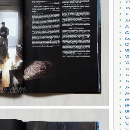
BE
BI
BI
BL
BO
BO
Bou
BO
BR
BR
BR
BR
BR
BR
BR
BR
BR
BR
BR
BU
BU