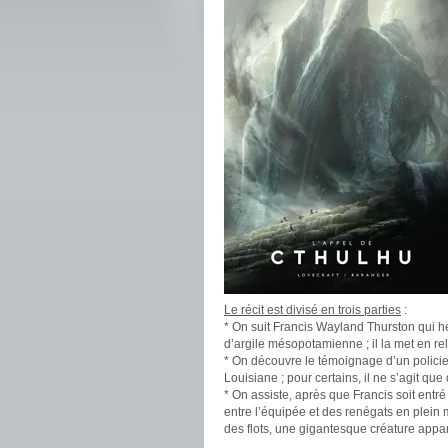
Le récit est divisé en trois parties
:
* On suit Francis Wayland Thurston qui hé
d’argile mésopotamienne ; il la met en re
* On découvre le témoignage d’un polici
Louisiane ; pour certains, il ne s’agit qu
* On assiste, après que Francis soit entr
entre l’équipée et des renégats en plein 
des flots, une gigantesque créature appara