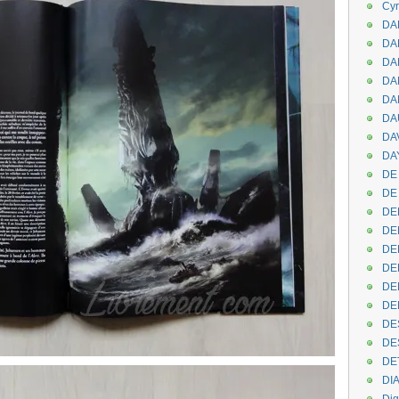
Cyr
DAB
DA
DA
DAN
DA
DA
DA
DAY
DE 
DE
DE
DE
DE
DE
DEN
DE
DE
DE
DE
DI