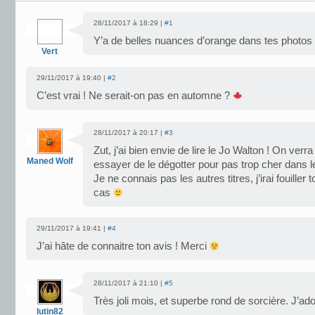
28/11/2017 à 18:29 |
#1
Y’a de belles nuances d’orange dans tes photos 
Vert
29/11/2017 à 19:40 |
#2
C’est vrai ! Ne serait-on pas en automne ?
28/11/2017 à 20:17 |
#3
Zut, j’ai bien envie de lire le Jo Walton ! On verra
Maned Wolf
essayer de le dégotter pour pas trop cher dans 
Je ne connais pas les autres titres, j’irai fouiller 
cas
29/11/2017 à 19:41 |
#4
J’ai hâte de connaitre ton avis ! Merci
28/11/2017 à 21:10 |
#5
Très joli mois, et superbe rond de sorcière. J’ad
lutin82