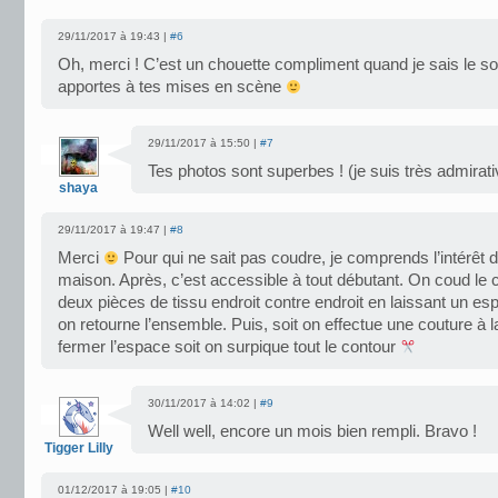
29/11/2017 à 19:43 |
#6
Oh, merci ! C’est un chouette compliment quand je sais le so
apportes à tes mises en scène
29/11/2017 à 15:50 |
#7
Tes photos sont superbes ! (je suis très admirati
shaya
29/11/2017 à 19:47 |
#8
Merci
Pour qui ne sait pas coudre, je comprends l’intérêt d
maison. Après, c’est accessible à tout débutant. On coud le 
deux pièces de tissu endroit contre endroit en laissant un e
on retourne l’ensemble. Puis, soit on effectue une couture à 
fermer l’espace soit on surpique tout le contour
30/11/2017 à 14:02 |
#9
Well well, encore un mois bien rempli. Bravo !
Tigger Lilly
01/12/2017 à 19:05 |
#10