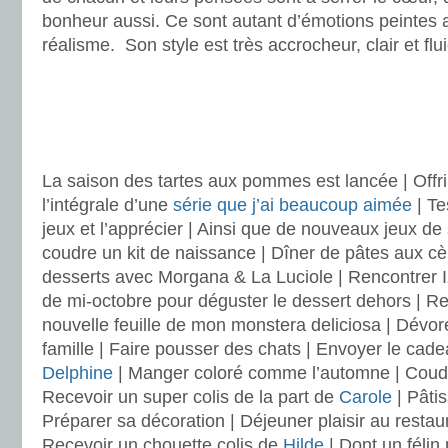
bonheur aussi. Ce sont autant d’émotions peintes
réalisme. Son style est très accrocheur, clair et flu
.
.
.
La saison des tartes aux pommes est lancée | Offrir
l’intégrale d’une
série que j’ai beaucoup aimée
| Te
jeux et l’apprécier | Ainsi que de nouveaux jeux de s
coudre un kit de naissance | Dîner de pâtes aux cè
desserts avec Morgana & La Luciole | Rencontrer Izia
de mi-octobre pour déguster le dessert dehors | R
nouvelle feuille de mon monstera deliciosa | Dévo
famille | Faire pousser des chats | Envoyer le cade
Delphine
| Manger coloré comme l’automne | Coudr
Recevoir un super colis de la part de
Carole
| Pâti
Préparer sa décoration | Déjeuner plaisir au restau
Recevoir un chouette colis de
Hilde
| Dont un félin 