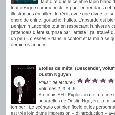
faut dire que le célèbre lapin blanc de
tout désigné comme « clef » pour entrer dans cet u
illustrations émaillent le récit, avec une diversité s
encre de chine, gouache, huiles. L’absurde est bie
Benjamin Lacombe tout en respectant l’univers vic
j’attendais d’être surprise par l’artiste ; j’ai trouvé
un peu « dressés » dans le confort et la maîtrise qu
dernières années.
.
.
Étoiles de métal (Descender, volum
Dustin Nguyen
Plaisir de lecture :
Volumes
2
,
3
,
4
,
5
Ah, mais AH ! Explosion de la rétine 
aquarelles de Dustin Nguyen. La mise
tomber ! Le scénario est bien ficelé et les personn
est très loin d’une impression « d’introduction » a