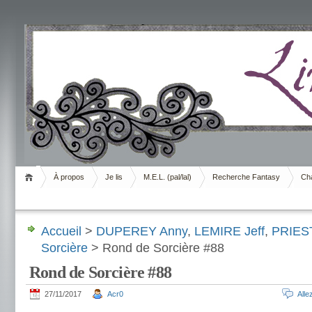
Livrement
À propos
Je lis
M.E.L. (pal/lal)
Recherche Fantasy
Cha
Accueil
>
DUPEREY Anny
,
LEMIRE Jeff
,
PRIEST
Sorcière
> Rond de Sorcière #88
Rond de Sorcière #88
27/11/2017
Acr0
All