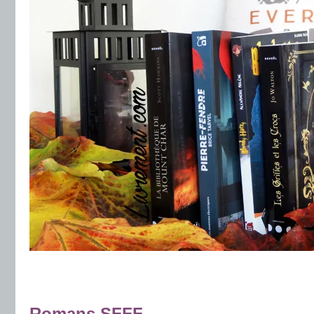
.
.
Romans SFFF