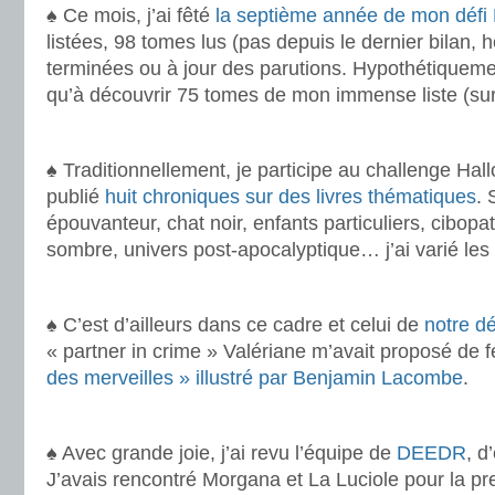
♠ Ce mois, j’ai fêté
la septième année de mon défi 
listées, 98 tomes lus (pas depuis le dernier bilan, h
terminées ou à jour des parutions. Hypothétiquemen
qu’à découvrir 75 tomes de mon immense liste (sur 
.
♠ Traditionnellement, je participe au challenge Hal
publié
huit chroniques sur des livres thématiques
. 
épouvanteur, chat noir, enfants particuliers, cibopa
sombre, univers post-apocalyptique… j’ai varié les p
.
♠ C’est d’ailleurs dans ce cadre et celui de
notre dé
« partner in crime » Valériane m’avait proposé de f
des merveilles » illustré par Benjamin Lacombe
.
.
♠ Avec grande joie, j’ai revu l’équipe de
DEEDR
, d
J’avais rencontré Morgana et La Luciole pour la pr