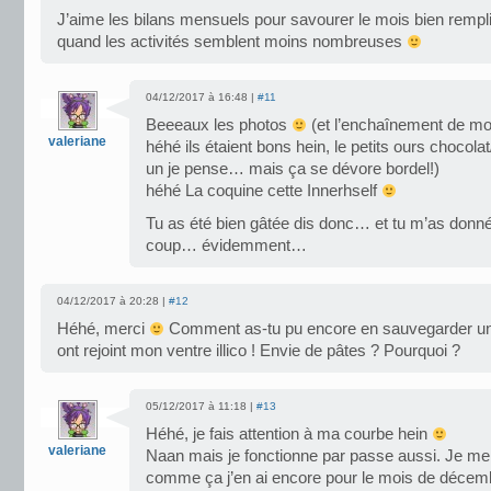
J’aime les bilans mensuels pour savourer le mois bien rem
quand les activités semblent moins nombreuses
04/12/2017 à 16:48 |
#11
Beeeaux les photos
(et l’enchaînement de mo
valeriane
héhé ils étaient bons hein, le petits ours chocola
un je pense… mais ça se dévore bordel!)
héhé La coquine cette Innerhself
Tu as été bien gâtée dis donc… et tu m’as donné
coup… évidemment…
04/12/2017 à 20:28 |
#12
Héhé, merci
Comment as-tu pu encore en sauvegarder un
ont rejoint mon ventre illico ! Envie de pâtes ? Pourquoi ?
05/12/2017 à 11:18 |
#13
Héhé, je fais attention à ma courbe hein
valeriane
Naan mais je fonctionne par passe aussi. Je me 
comme ça j’en ai encore pour le mois de déce