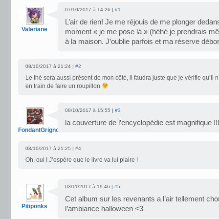
07/10/2017 à 14:26 |
#1
L’air de rien! Je me réjouis de me plonger dedan
Valeriane
moment « je me pose là » (héhé je prendrais mê
à la maison. J’oublie parfois et ma réserve débo
08/10/2017 à 21:24 |
#2
Le thé sera aussi présent de mon côté, il faudra juste que je vérifie qu’il n’
en train de faire un roupillon
08/10/2017 à 15:55 |
#3
la couverture de l’encyclopédie est magnifique !!!
FondantGrignote
08/10/2017 à 21:25 |
#4
Oh, oui ! J’espère que le livre va lui plaire !
03/11/2017 à 19:46 |
#5
Cet album sur les revenants a l’air tellement cho
Pitiponks
l’ambiance halloween <3