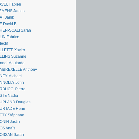
AVEL Fabien
EMENS James
AT Janik
 David B.
HEN-SCALI Sarah
IN Fabrice
lectif
LLETTE Xavier
LLINS Suzanne
onel Moutarde
MBREXELLE Anthony
NEY Michael
NNOLLY John
RBUCCI Pierre
STE Nadia
UPLAND Douglas
URTADE Henri
ETY Stéphane
ONIN Justin
OS Anaïs
OSSAN Sarah