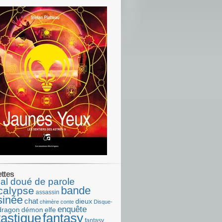
ettes
al doué de parole
bande
calypse
assassin
sinée
chat
dieux
chimère
conte
Disque-
enquête
dragon
démon
elfe
tastique
fantasy
fantasy