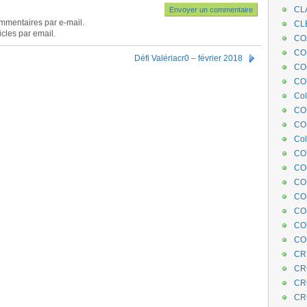
CL
mmentaires par e-mail.
CL
cles par email.
CO
COE
Défi Valériacr0 – février 2018
CO
COL
Col
CO
CO
Col
CO
CO
CO
CO
CO
CO
CO
CR
CR
CR
CR