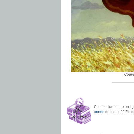
Couve
——————
.
.
Cette lecture entre en l
année
de mon défi Fin de
.
.