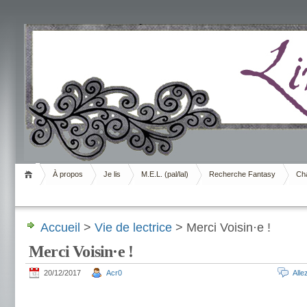
Livrement
À propos
Je lis
M.E.L. (pal/lal)
Recherche Fantasy
Cha
Accueil
>
Vie de lectrice
> Merci Voisin·e !
Merci Voisin·e !
20/12/2017
Acr0
All
.