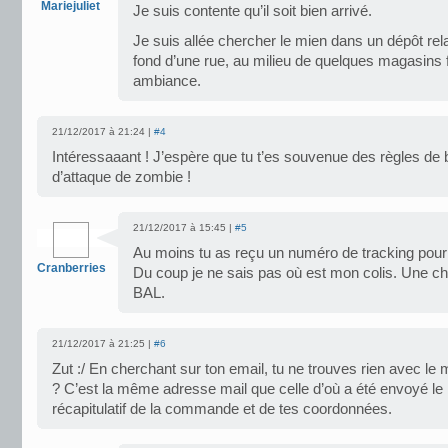
Mariejuliet
Je suis contente qu’il soit bien arrivé.
Je suis allée chercher le mien dans un dépôt rela
fond d’une rue, au milieu de quelques magasins 
ambiance.
21/12/2017 à 21:24 |
#4
Intéressaaant ! J’espère que tu t’es souvenue des règles de
d’attaque de zombie !
21/12/2017 à 15:45 |
#5
Au moins tu as reçu un numéro de tracking pou
Cranberries
Du coup je ne sais pas où est mon colis. Une c
BAL.
21/12/2017 à 21:25 |
#6
Zut :/ En cherchant sur ton email, tu ne trouves rien avec le m
? C’est la même adresse mail que celle d’où a été envoyé le 
récapitulatif de la commande et de tes coordonnées.