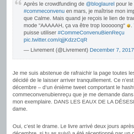
Après le crowdfunding de
@bloglaurel
pour le
#commeconvenu
en mars, je maîtrise mon imp
que Calme. Mais quand je reçois le lien de trac
mode "AAAAAH, ça va être trop looooong"
.
puisse utiliser
#CommeConvenuBienReçu
pic.twitter.com/qjjKdzzCqR
— Livrement (@Livrement)
December 7, 2017
.
Je me suis abstenue de rafraichir la page toutes les
décidé de le laisser arriver tranquillement. Ce n’est
décembre – d’un énième tweet comportant le hash
commeconvenubienreçu que je me demande dans 
mon exemplaire. DANS LES EAUX DE LA DÉSE
dame.
.
Oui, c’est le drame. Le livre arrivé deux jours après
décembre, si tu as suivi) a été réceptionné par un c