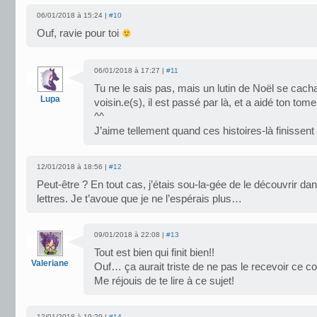
06/01/2018 à 15:24 |
#10
Ouf, ravie pour toi
06/01/2018 à 17:27 |
#11
Tu ne le sais pas, mais un lutin de Noël se cacha
Lupa
voisin.e(s), il est passé par là, et a aidé ton to
^^
J’aime tellement quand ces histoires-là finissent
12/01/2018 à 18:56 |
#12
Peut-être ? En tout cas, j’étais sou-la-gée de le découvrir d
lettres. Je t’avoue que je ne l’espérais plus…
09/01/2018 à 22:08 |
#13
Tout est bien qui finit bien!!
Valeriane
Ouf… ça aurait triste de ne pas le recevoir ce col
Me réjouis de te lire à ce sujet!
12/01/2018 à 19:29 |
#14