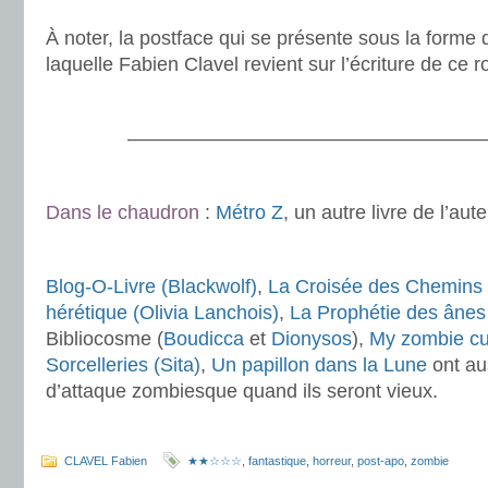
.
À noter, la postface qui se présente sous la forme 
laquelle Fabien Clavel revient sur l’écriture de ce 
.
———————————————————
.
Dans le chaudron
:
Métro Z
, un autre livre de l’au
.
Blog-O-Livre (Blackwolf)
,
La Croisée des Chemins (
hérétique (Olivia Lanchois)
,
La Prophétie des ânes
Bibliocosme (
Boudicca
et
Dionysos
),
My zombie cul
Sorcelleries (Sita)
,
Un papillon dans la Lune
ont aus
d’attaque zombiesque quand ils seront vieux.
.
CLAVEL Fabien
★★☆☆☆
,
fantastique
,
horreur
,
post-apo
,
zombie