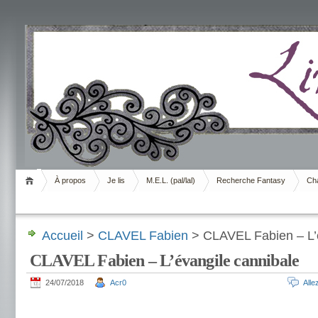
Livrement
À propos
Je lis
M.E.L. (pal/lal)
Recherche Fantasy
Cha
Accueil
>
CLAVEL Fabien
> CLAVEL Fabien – L’é
CLAVEL Fabien – L’évangile cannibale
24/07/2018
Acr0
All
.