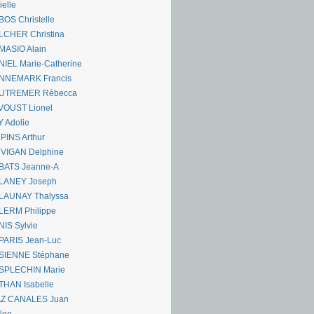
ielle
OS Christelle
LCHER Christina
MASIO Alain
IEL Marie-Catherine
NNEMARK Francis
UTREMER Rébecca
VOUST Lionel
 Adolie
PINS Arthur
 VIGAN Delphine
BATS Jeanne-A
LANEY Joseph
LAUNAY Thalyssa
LERM Philippe
IS Sylvie
PARIS Jean-Luc
SIENNE Stéphane
SPLECHIN Marie
THAN Isabelle
AZ CANALES Juan