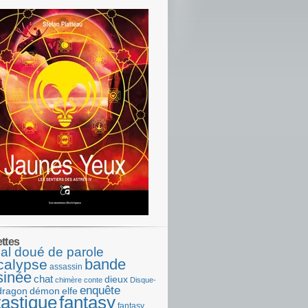
ettes
al doué de parole
bande
calypse
assassin
sinée
chat
dieux
chimère
conte
Disque-
enquête
dragon
démon
elfe
tastique
fantasy
fantasy