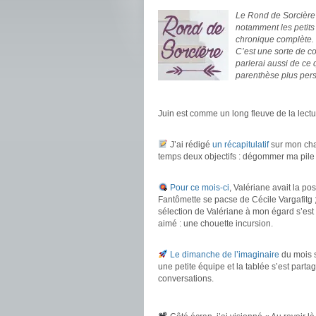
Le Rond de Sorcière m
notamment les petits
chronique complète.
C’est une sorte de c
parlerai aussi de ce
parenthèse plus pers
.
Juin est comme un long fleuve de la lectur
.
J’ai rédigé
un récapitulatif
sur mon chal
temps deux objectifs : dégommer ma pile à
.
Pour ce mois-ci
, Valériane avait la pos
Fantômette se pacse de Cécile Vargafitg ;
sélection de Valériane à mon égard s’est
aimé : une chouette incursion.
.
Le dimanche de l’imaginaire
du mois s
une petite équipe et la tablée s’est part
conversations.
.