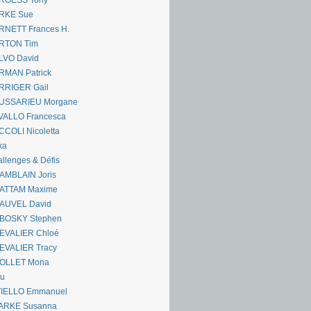
RGESS Tony
RKE Sue
RNETT Frances H.
RTON Tim
LVO David
RMAN Patrick
RRIGER Gail
USSARIEU Morgane
VALLO Francesca
COLI Nicoletta
ka
llenges & Défis
AMBLAIN Joris
ATTAM Maxime
AUVEL David
BOSKY Stephen
EVALIER Chloé
EVALIER Tracy
OLLET Mona
ou
VIELLO Emmanuel
ARKE Susanna