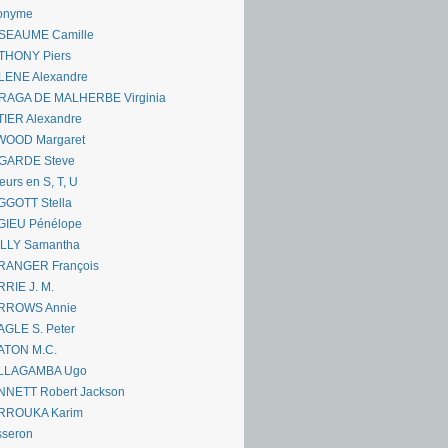
onyme
SEAUME Camille
THONY Piers
LENE Alexandre
RAGA DE MALHERBE Virginia
IER Alexandre
WOOD Margaret
GARDE Steve
eurs en S, T, U
GGOTT Stella
GIEU Pénélope
ILLY Samantha
RANGER François
RIE J. M.
RROWS Annie
GLE S. Peter
ATON M.C.
LLAGAMBA Ugo
NNETT Robert Jackson
RROUKA Karim
sseron