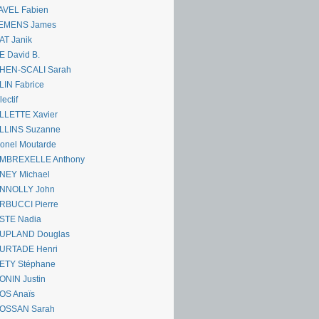
AVEL Fabien
EMENS James
AT Janik
 David B.
HEN-SCALI Sarah
IN Fabrice
lectif
LLETTE Xavier
LLINS Suzanne
onel Moutarde
MBREXELLE Anthony
NEY Michael
NNOLLY John
RBUCCI Pierre
STE Nadia
UPLAND Douglas
URTADE Henri
ETY Stéphane
ONIN Justin
OS Anaïs
OSSAN Sarah