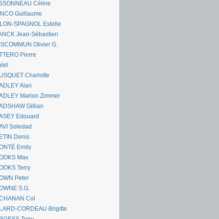
SSONNEAU Céline
ANCO Guillaume
LLON-SPAGNOL Estelle
ANCK Jean-Sébastien
ISCOMMUN Olivier G.
TTERO Pierre
let
USQUET Charlotte
ADLEY Alan
ADLEY Marion Zimmer
ADSHAW Gillian
ASEY Edouard
AVI Soledad
ETIN Denis
ONTË Emily
OOKS Max
OOKS Terry
OWN Peter
OWNE S.G.
CHANAN Col
LARD-CORDEAU Brigitte