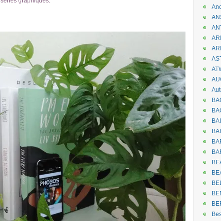
s séries graphiques.
An
AN
AN
AR
AR
AST
AT
AU
Aut
BA
BA
BA
BA
BAR
BA
BEA
BE
BE
BE
BE
Be