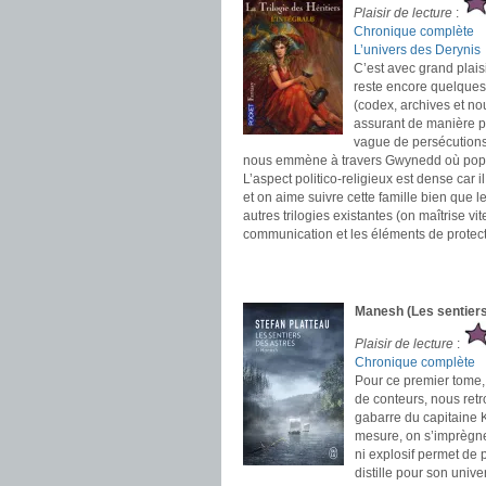
Plaisir de lecture
:
Chronique complète
L’univers des Derynis
C’est avec grand plaisi
reste encore quelques 
(codex, archives et nou
assurant de manière p
vague de persécutions
nous emmène à travers Gwynedd où popul
L’aspect politico-religieux est dense car i
et on aime suivre cette famille bien que
autres trilogies existantes (on maîtrise v
communication et les éléments de protect
.
.
Manesh (Les sentiers
Plaisir de lecture
:
Chronique complète
Pour ce premier tome, 
de conteurs, nous retr
gabarre du capitaine K
mesure, on s’imprègne 
ni explosif permet de 
distille pour son unive