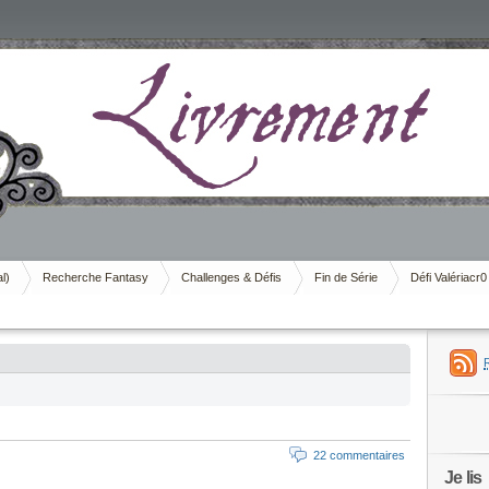
al)
Recherche Fantasy
Challenges & Défis
Fin de Série
Défi Valériacr0
’
22 commentaires
Je lis