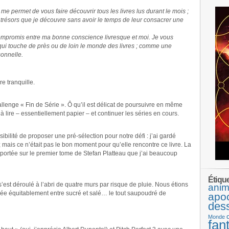
e permet de vous faire découvrir tous les livres lus durant le mois ;
 trésors que je découvre sans avoir le temps de leur consacrer une
ompromis entre ma bonne conscience livresque et moi. Je vous
 qui touche de près ou de loin le monde des livres ; comme une
onnelle.
e tranquille.
lenge « Fin de Série ». Ô qu’il est délicat de poursuivre en même
 lire – essentiellement papier – et continuer les séries en cours.
sibilité de proposer une pré-sélection pour notre défi : j’ai gardé
 mais ce n’était pas le bon moment pour qu’elle rencontre ce livre. La
 portée sur le premier tome de Stefan Platteau que j’ai beaucoup
Étiqu
’est déroulé à l’abri de quatre murs par risque de pluie. Nous étions
anim
agée équitablement entre sucré et salé… le tout saupoudré de
apo
des
Monde
fan