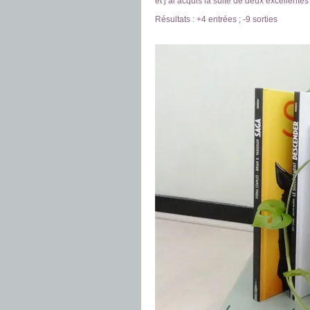
et j’ai acquis la suite de deux excellente
Résultats : +4 entrées ; -9 sorties
.