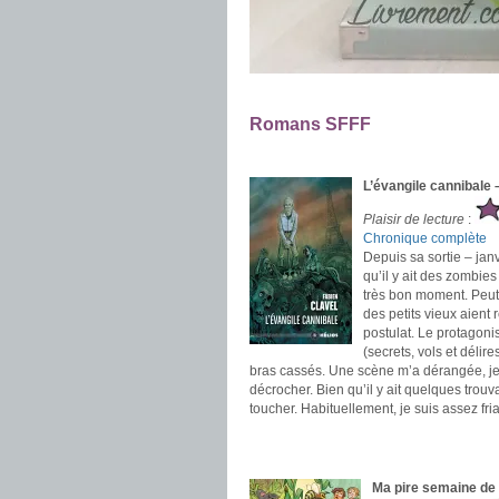
.
Romans SFFF
.
L’évangile cannibale 
Plaisir de lecture
:
Chronique complète
Depuis sa sortie – jan
qu’il y ait des zombie
très bon moment. Peut-ê
des petits vieux aient
postulat. Le protagoni
(secrets, vols et délir
bras cassés. Une scène m’a dérangée, je la 
décrocher. Bien qu’il y ait quelques trouv
toucher. Habituellement, je suis assez f
.
.
Ma pire semaine de