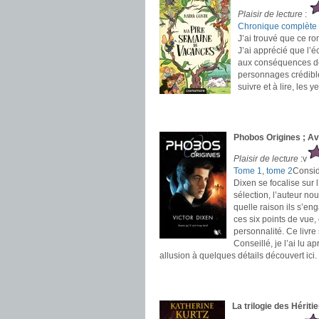
Plaisir de lecture
:
Chronique complète
J’ai trouvé que ce r
J’ai apprécié que l’é
aux conséquences des
personnages crédible
suivre et à lire, les 
.
.
Phobos Origines ; Ava
Plaisir de lecture
:v
Tome 1
,
tome 2
Consid
Dixen se focalise sur 
sélection, l’auteur no
quelle raison ils s’e
ces six points de vue,
personnalité. Ce liv
Conseillé, je l’ai lu a
allusion à quelques détails découvert ici.
.
.
La trilogie des Hériti