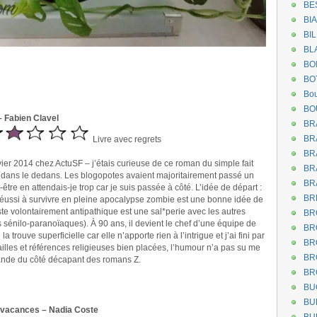
BE
BI
BI
BL
BO
BO
Bou
BO
– Fabien Clavel
BR
BR
Livre avec regrets
BR
vier 2014 chez ActuSF – j’étais curieuse de ce roman du simple fait
BR
s dans le dedans. Les blogopotes avaient majoritairement passé un
BR
tre en attendais-je trop car je suis passée à côté. L’idée de départ :
BR
 réussi à survivre en pleine apocalypse zombie est une bonne idée de
ste volontairement antipathique est une sal*perie avec les autres
BR
es sénilo-paranoïaques). À 90 ans, il devient le chef d’une équipe de
BR
trouve superficielle car elle n’apporte rien à l’intrigue et j’ai fini par
BR
ailles et références religieuses bien placées, l’humour n’a pas su me
BR
riande du côté décapant des romans Z.
BR
BU
BU
 vacances – Nadia Coste