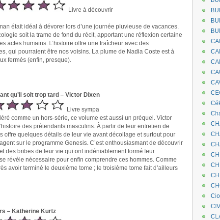
BU
Livre à découvrir
BU
BU
oman était idéal à dévorer lors d’une journée pluvieuse de vacances.
BU
cologie soit la trame de fond du récit, apportant une réflexion certaine
CA
 actes humains. L’histoire offre une fraîcheur avec des
s, qui pourraient être nos voisins. La plume de Nadia Coste est à
CA
yeux fermés (enfin, presque).
CA
CA
CA
CEC
nt qu’il soit trop tard – Victor Dixen
Cé
Livre sympa
Cha
éré comme un hors-série, ce volume est aussi un préquel. Victor
CH
l’histoire des prétendants masculins. À partir de leur entretien de
CH
us offre quelques détails de leur vie avant décollage et surtout pour
ngagent sur le programme Genesis. C’est enthousiasmant de découvrir
CH
 et des bribes de leur vie qui ont indéniablement formé leur
CH
re se révèle nécessaire pour enfin comprendre ces hommes. Comme
CH
près avoir terminé le deuxième tome ; le troisième tome fait d’ailleurs
CH
CH
Ci
CI
ers – Katherine Kurtz
CL