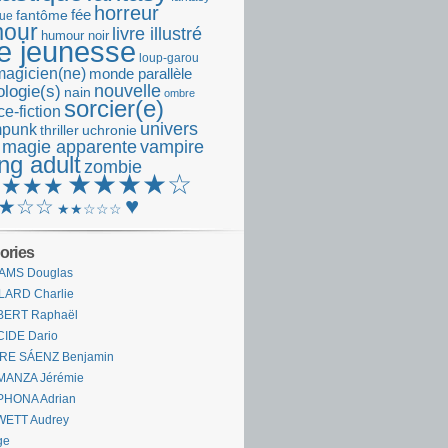
horreur
fantôme
fée
que
our
livre illustré
humour noir
re jeunesse
loup-garou
magicien(ne)
monde parallèle
nouvelle
logie(s)
nain
ombre
sorcier(e)
e-fiction
univers
mpunk
thriller
uchronie
 magie apparente
vampire
ng adult
zombie
★★★★☆
★★★★
♥
★☆☆
★★☆☆☆
ories
AMS Douglas
LARD Charlie
BERT Raphaël
CIDE Dario
IRE SÁENZ Benjamin
MANZA Jérémie
PHONA Adrian
WETT Audrey
ge