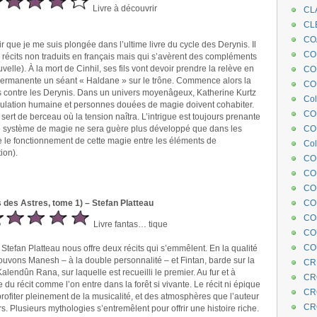
Livre à découvrir
CL
CL
CO
r que je me suis plongée dans l’ultime livre du cycle des Derynis. Il
COE
récits non traduits en français mais qui s’avèrent des compléments
velle). À la mort de Cinhil, ses fils vont devoir prendre la relève en
CO
ermanente un séant « Haldane » sur le trône. Commence alors la
COL
 contre les Derynis. Dans un univers moyenâgeux, Katherine Kurtz
Col
ation humaine et personnes douées de magie doivent cohabiter.
CO
l sert de berceau où la tension naîtra. L’intrigue est toujours prenante
 le système de magie ne sera guère plus développé que dans les
CO
ite le fonctionnement de cette magie entre les éléments de
Col
ion).
CO
CO
CO
 des Astres, tome 1) – Stefan Platteau
CO
CO
Livre fantas… tique
CO
CO
Stefan Platteau nous offre deux récits qui s’emmêlent. En la qualité
ouvons Manesh – à la double personnalité – et Fintan, barde sur la
CR
alendûn Rana, sur laquelle est recueilli le premier. Au fur et à
CR
du récit comme l’on entre dans la forêt si vivante. Le récit ni épique
CR
profiter pleinement de la musicalité, et des atmosphères que l’auteur
CR
rs. Plusieurs mythologies s’entremêlent pour offrir une histoire riche.