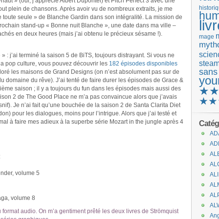
-haut » (oui, j’apprécie Albert Dupontel) et Pitch Perfect 3 avec une
histori
tout plein de chansons. Après avoir vu de nombreux extraits, je me
hum
le toute seule » de Blanche Gardin dans son intégralité. La mission de
liv
prochain stand-up « Bonne nuit Blanche », une date dans ma ville –
rrachés en deux heures (mais j’ai obtenu le précieux sésame !).
mage
mytho
scienc
: j’ai terminé la saison 5 de BiTS, toujours distrayant. Si vous ne
stea
a pop culture, vous pouvez découvrir les
182 épisodes disponibles
sans
i adoré les maisons de Grand Designs (on n’est absolument pas sur de
you
 du domaine du rêve). J’ai tenté de faire durer les épisodes de Grace &
★
atrième saison ; il y a toujours du fun dans les épisodes mais aussi des
ison 2 de The Good Place ne m’a pas convaincue alors que j’avais
★★
f). Je n’ai fait qu’une bouchée de la saison 2 de Santa Clarita Diet
on) pour les dialogues, moins pour l’intrigue. Alors que j’ai testé et
al à faire mes adieux à la superbe série Mozart in the jungle après 4
Catég
AD
AD
AL
:
AL
nder, volume 5
AL
AL
AL
ga, volume 8
AL
format audio. On m’a gentiment prêté les deux livres de Strömquist
An