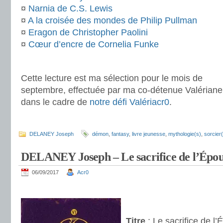
¤
Narnia de C.S. Lewis
¤
A la croisée des mondes de Philip Pullman
¤
Eragon de Christopher Paolini
¤
Cœur d’encre de Cornelia Funke
.
Cette lecture est ma sélection pour le mois de
septembre, effectuée par ma co-détenue Valériane
dans le cadre de
notre défi Valériacr0
.
.
DELANEY Joseph
démon
,
fantasy
,
livre jeunesse
,
mythologie(s)
,
sorcier
DELANEY Joseph – Le sacrifice de l’Épou
06/09/2017
Acr0
.
.
Titre
: Le sacrifice de l