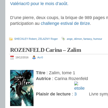
Valériacr0 pour le mois d’août.
.
D’une pierre, deux coups, la brique de 989 pages 
participation au
challenge estival de Brize
.
.
SHECKLEY Robert
,
ZELAZNY Roger
ange
,
démon
,
fantasy
,
humour
ROZENFELD Carina – Zalim
19/12/2016
Acr0
.
Titre
: Zalim, tome 1
Autrice
: Carina Rozenfeld
Plaisir de lecture
:
Livre sym
.