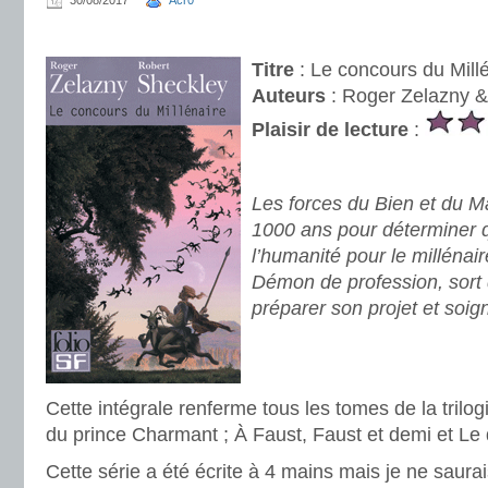
30/08/2017
Acr0
.
Titre
: Le concours du Mill
Auteurs
: Roger Zelazny &
Plaisir de lecture
:
.
Les forces du Bien et du Ma
1000 ans pour déterminer q
l’humanité pour le millénair
Démon de profession, sort 
préparer son projet et soign
.
.
Cette intégrale renferme tous les tomes de la trilog
du prince Charmant ; À Faust, Faust et demi et Le
Cette série a été écrite à 4 mains mais je ne saurais