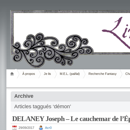
Livrement
À propos
Je lis
M.E.L. (pal/lal)
Recherche Fantasy
Cha
Archive
Articles taggués ‘démon’
DELANEY Joseph – Le cauchemar de l’Ép
29/09/2017
Acr0