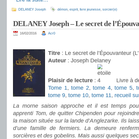
DELANEY Joseph
démon
,
esprit
,
livre jeunesse
,
sorcier(e)
DELANEY Joseph – Le secret de l’Épouva
16/02/2016
Acr0
.
Titre
: Le secret de l’Épouvanteur (L
Auteur
: Joseph Delaney
Plaisir de lecture
:
Livre à d
Tome 1
,
tome 2
,
tome 4
,
tome 5
,
tome 9
,
tome 10
,
tome 11
,
recueil su
La morne saison approche et il est temps po
apprenti Tom, de quitter Chipenden pour rejoindre 
la maison située sur la lande d’Anglezarke. Ils lais
d’une famille de fermiers. La demeure renferm
sorcières et des gobelins. Mais aussi quelques se