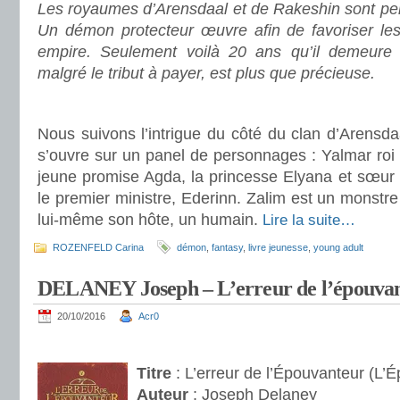
Les royaumes d’Arensdaal et de Rakeshin sont per
Un démon protecteur œuvre afin de favoriser le
empire. Seulement voilà 20 ans qu’il demeure s
malgré le tribut à payer, est plus que précieuse.
.
Nous suivons l’intrigue du côté du clan d’Arensd
s’ouvre sur un panel de personnages : Yalmar roi i
jeune promise Agda, la princesse Elyana et sœur 
le premier ministre, Ederinn. Zalim est un monstre i
lui-même son hôte, un humain.
Lire la suite…
ROZENFELD Carina
démon
,
fantasy
,
livre jeunesse
,
young adult
DELANEY Joseph – L’erreur de l’épouvan
20/10/2016
Acr0
.
Titre
: L’erreur de l’Épouvanteur (L’
Auteur
: Joseph Delaney