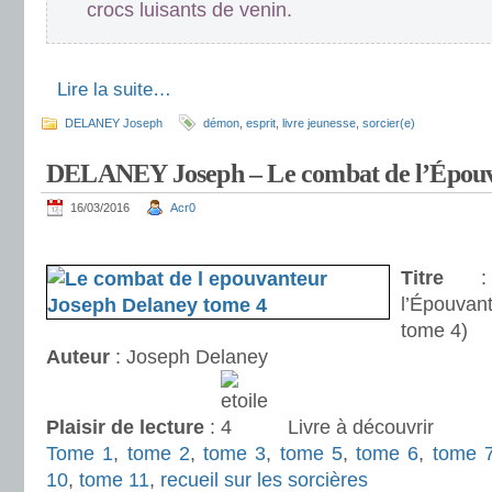
crocs luisants de venin.
.
.
Lire la suite…
DELANEY Joseph
démon
,
esprit
,
livre jeunesse
,
sorcier(e)
DELANEY Joseph – Le combat de l’Épouv
16/03/2016
Acr0
.
Titre
: 
l’Épouva
tome 4)
Auteur
: Joseph Delaney
Plaisir de lecture
:
Livre à découvrir
Tome 1
,
tome 2
,
tome 3
,
tome 5
,
tome 6
,
tome 
10
,
tome 11
,
recueil sur les sorcières