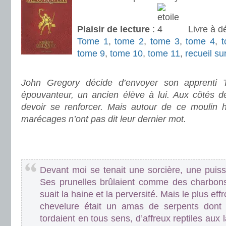
Plaisir de lecture
:
Livre à d
Tome 1
,
tome 2
,
tome 3
,
tome 4
,
tome 9
,
tome 10
,
tome 11
,
recueil su
.
John Gregory décide d’envoyer son apprenti 
épouvanteur, un ancien élève à lui. Aux côtés de
devoir se renforcer. Mais autour de ce moulin h
marécages n’ont pas dit leur dernier mot.
.
.
Devant moi se tenait une sorcière, une puiss
Ses prunelles brûlaient comme des charbons
suait la haine et la perversité. Mais le plus effr
chevelure était un amas de serpents dont
tordaient en tous sens, d’affreux reptiles aux