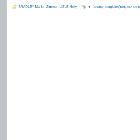
BRADLEY Marion Zimmer
,
LISLE Holly
♥
,
fantasy
,
magicien(ne)
,
monde pa