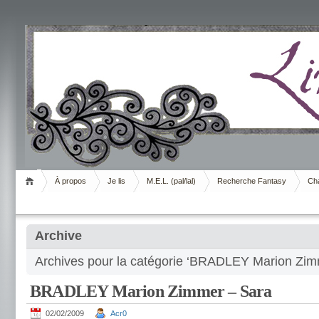
Livrement
À propos
Je lis
M.E.L. (pal/lal)
Recherche Fantasy
Cha
Archive
Archives pour la catégorie ‘BRADLEY Marion Zim
BRADLEY Marion Zimmer – Sara
02/02/2009
Acr0