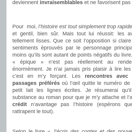
deviennent
invraisemblables
et ne favorisent pas
.
.
Pour moi,
l’histoire est tout simplement trop rapid
et gentil, bien sûr. Mais tout lui réussit: les 
tellement lisses. Que ce soit l’opposition si clai
sentiments éprouvés par le personnage principa
moins qu’ils sont autant de points négatifs du livre
« épique » n’est pas réellement au rendez
énormément. Je n’ai jamais pris plaisir à lire les
c’est en m’y forçant. Les
rencontres avec 
passages préférés
où l’œil quitte le numéro d
petit lait les lignes écrites. Je résumerai qu
substance au roman pour que je m’y attache et l’
crédit
n’avantage pas l’histoire (espérons qu
rattrapent le tout).
.
Selon le livre «
J’écris des contes et des nouve