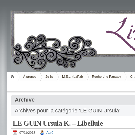
Livrement
À propos
Je lis
M.E.L. (pal/lal)
Recherche Fantasy
Cha
Archive
Archives pour la catégorie ‘LE GUIN Ursula’
LE GUIN Ursula K. – Libellule
07/11/2013
Acr0