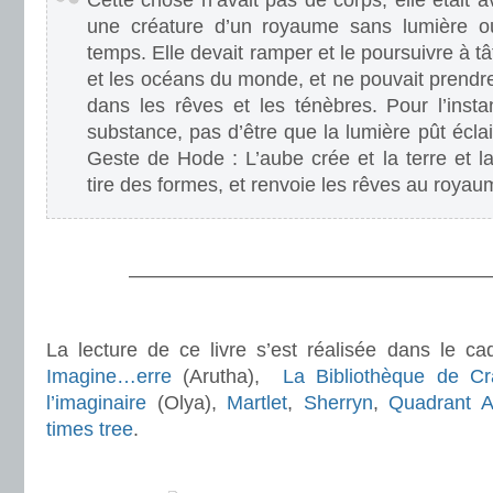
Cette chose n’avait pas de corps, elle était av
une créature d’un royaume sans lumière où 
temps. Elle devait ramper et le poursuivre à tâ
et les océans du monde, et ne pouvait prendr
dans les rêves et les ténèbres. Pour l’insta
substance, pas d’être que la lumière pût écla
Geste de Hode : L’aube crée et la terre et l
tire des formes, et renvoie les rêves au roya
.
———————————————————
.
La lecture de ce livre s’est réalisée dans le ca
Imagine…erre
(Arutha),
La Bibliothèque de Cr
l’imaginaire
(Olya),
Martlet
,
Sherryn
,
Quadrant A
times tree
.
.