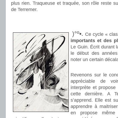
plus rien. Traqueuse et traquée, son rôle reste su
de Terremer.
.
.
)°º•.
Ce cycle « cla
importants et des p
Le Guin. Écrit durant 
le début des années
noter un certain décal
.
Revenons sur le conc
appréciable de vo
interprète et propose
cette dernière. A T
s’apprend. Elle est s
apprendre à maitrise
en propose même 