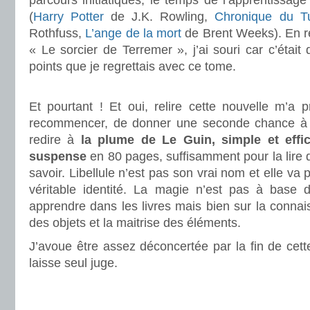
parcours initiatiques, le temps de l’apprentissage
(
Harry Potter
de J.K. Rowling,
Chronique du T
Rothfuss,
L’ange de la mort
de Brent Weeks). En re
« Le sorcier de Terremer », j’ai souri car c’était
points que je regrettais avec ce tome.
.
Et pourtant ! Et oui, relire cette nouvelle m’a
recommencer, de donner une seconde chance à ce
redire à
la plume de Le Guin, simple et effi
suspense
en 80 pages, suffisamment pour la lire d’
savoir. Libellule n’est pas son vrai nom et elle va 
véritable identité. La magie n’est pas à base 
apprendre dans les livres mais bien sur la conna
des objets et la maitrise des éléments.
J’avoue être assez déconcertée par la fin de cett
laisse seul juge.
.
.