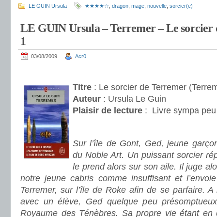
LE GUIN Ursula
★★★★☆
,
dragon
,
mage
,
nouvelle
,
sorcier(e)
LE GUIN Ursula – Terremer – Le sorcier 
1
03/08/2009
Acr0
.
Titre
: Le sorcier de Terremer (Terre
Auteur
: Ursula Le Guin
Plaisir de lecture
:
Livre sympa peu 
.
Sur l’île de Gont, Ged, jeune garço
du Noble Art. Un puissant sorcier r
le prend alors sur son aile. Il juge a
notre jeune cabris comme insuffisant et l’envoi
Terremer, sur l’île de Roke afin de se parfaire. A
avec un élève, Ged quelque peu présomptueux
Royaume des Ténèbres. Sa propre vie étant en