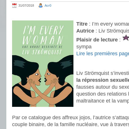
31/07/2018
Acr0
.
Titre
: I’m every woma
Autrice
: Liv Strömquis
Plaisir de lecture
:
sympa
Lire les premières pag
.
Liv Strömquist s’invest
la répression sexuell
fausses autour du sexe 
question des relations
maltraitance et la vam
.
Par ce catalogue des affreux jojos, l’autrice s’atta
couple binaire, de la famille nucléaire, vue à travers 