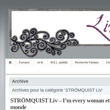
Livrement
À propos
Je lis
M.E.L. (pal/lal)
Recherche Fantasy
Cha
Archive
Archives pour la catégorie ‘STRÖMQUIST Liv’
STRÖMQUIST Liv – I’m every woman et L
monde