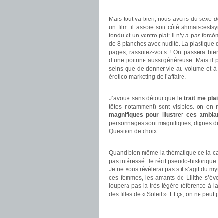
.
Mais tout va bien, nous avons du sexe
dè
un film: il assoie son côté ahmaiscest
tendu et un ventre plat: il n’y a pas f
de 8 planches avec nudité. La plastique d
pages, rassurez-vous ! On passera bien
d’une poitrine aussi généreuse. Mais il
seins que de donner vie au volume et à l
érotico-marketing de l’affaire.
.
J’avoue sans détour que le
trait me plai
têtes notamment) sont visibles, on en 
magnifiques pour illustrer ces ambi
personnages sont magnifiques, dignes de s
Question de choix…
.
Quand bien même la thématique de la cabal
pas intéressé : le récit pseudo-historique 
Je ne vous révèlerai pas s’il s’agit du my
ces femmes, les amants de Lilithe s’éve
loupera pas la très légère référence à l
des filles de « Soleil ». Et ça, on ne peu
.