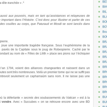
BE
a tête tranchée
« .*
BI
BI
aussi aux pouvoirs, mais en tant qu’assistances et relayeuses de
BL
important dans l’Histoire. C’est donc pour illustrer et parler de ces
BO
des couilles au corps, que Paturaud et Mosdi se sont lancés dans
BO
Bou
BO
pierre.
BR
 joue une importante tragédie française. Sous l’euphémisme de la
BR
 les pavés de la Capitale sous le joug de Robespierre. Caché par le
BR
ondant au nom de « Filles de Lilith » place ses pions sur l’échiquier
BR
BR
BR
 l’an 1794, voient des alliances changeantes et naissent dans un
BR
tes sont très nombreuses. Voilà un premier tome qui ne se suffit pas
entrevoit seulement un capharnaüm sans nom. Il ne laisse pas une
BR
BR
BR
BR
BU
 la déferlante
« secrets des soubassements du Vatican »
est à la
it vendre
. Avec « Succubes » on se retrouve encore avec une BD
BU