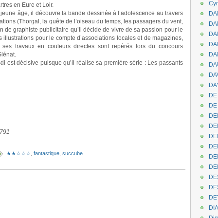
Cyr
tres en Eure et Loir.
 jeune âge, il découvre la bande dessinée à l’adolescence au travers
DAB
tions (Thorgal, la quête de l’oiseau du temps, les passagers du vent,
DA
n de graphiste publicitaire qu’il décide de vivre de sa passion pour le
DA
s illustrations pour le compte d’associations locales et de magazines,
DAN
 ses travaux en couleurs directes sont repérés lors du concours
lénat.
DA
 est décisive puisque qu’il réalise sa première série : Les passants
DA
DA
.
DAY
DE 
DE
.
DE
.
DE
1791
DE
DE
★★☆☆☆
,
fantastique
,
succube
DEN
DE
DE
DE
DE
DI