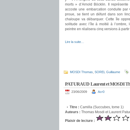
morts » d’Arnold Böcklin. Il représente
accoste une embarcation conduite par 
proue, se tient un défunt dans son linc
chaloupe va débarquer. Cette île oppre
solitude avec l’île à moitié à l’ombre,
peintre en réalisera cinq versions à parti
.
Lire la suite…
MOSDI Thomas
,
SOREL Guillaume
PATURAUD Laurent et MOSDI Thoma
23/06/2009
Acr0
.
Titre :
Camilla (Succubes, tome 1)
Auteurs :
Thomas Mosdi et Laurent Patu
Plaisir de lecture :
.