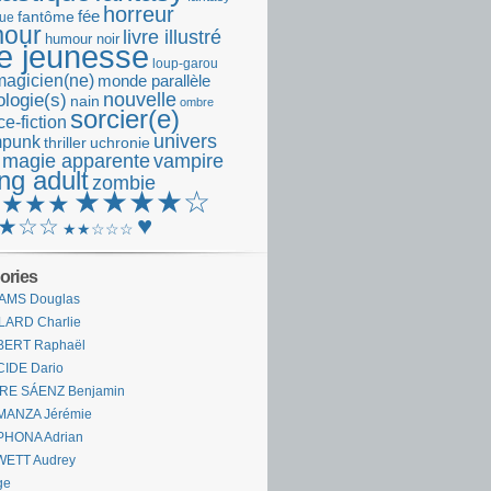
horreur
fantôme
fée
que
our
livre illustré
humour noir
re jeunesse
loup-garou
magicien(ne)
monde parallèle
nouvelle
logie(s)
nain
ombre
sorcier(e)
e-fiction
univers
mpunk
thriller
uchronie
 magie apparente
vampire
ng adult
zombie
★★★★☆
★★★★
♥
★☆☆
★★☆☆☆
ories
AMS Douglas
LARD Charlie
BERT Raphaël
CIDE Dario
IRE SÁENZ Benjamin
MANZA Jérémie
PHONA Adrian
WETT Audrey
ge