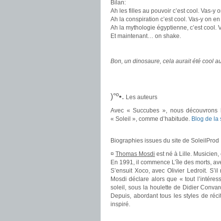
Bilan:
Ah les filles au pouvoir c’est cool. Vas-y 
Ah la conspiration c’est cool. Vas-y on en
Ah la mythologie égyptienne, c’est cool. 
Et maintenant… on shake.
.
Bon, un dinosaure, cela aurait été cool aus
.
.
)°º•.
Les auteurs
Avec « Succubes », nous découvrons la
« Soleil », comme d’habitude.
Blog de la 
.
Biographies issues du site de SoleilProd 
¤
Thomas Mosdi
est né à Lille. Musicien,
En 1991, il commence L’île des morts, av
S’ensuit Xoco, avec Olivier Ledroit. S’i
Mosdi déclare alors que « tout l’intéress
soleil, sous la houlette de Didier Conva
Depuis, abordant tous les styles de réc
inspiré.
.