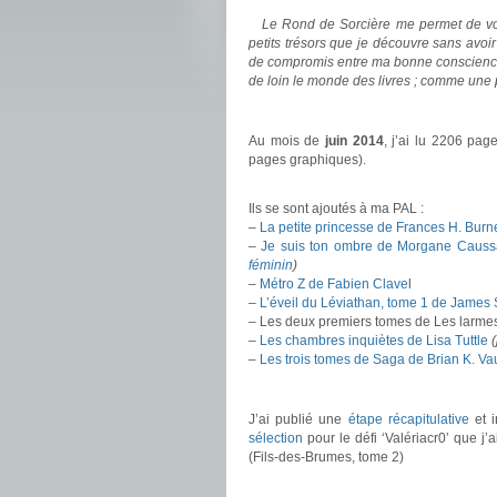
Le Rond de Sorcière me permet de vous
petits trésors que je découvre sans avoi
de compromis entre ma bonne conscience 
de loin le monde des livres ; comme une
.
Au mois de
juin 2014
, j’ai lu 2206 pa
pages graphiques).
.
Ils se sont ajoutés à ma PAL :
–
La petite princesse de Frances H. Burne
–
Je suis ton ombre de Morgane Causs
féminin
)
–
Métro Z de Fabien Clave
l
–
L’éveil du Léviathan, tome 1 de James 
– Les deux premiers tomes de Les larmes
–
Les chambres inquiètes de Lisa Tuttle
(
–
Les trois tomes de Saga de Brian K. V
.
J’ai publié une
étape récapitulative
et i
sélection
pour le défi ‘Valériacr0’ que j’
(Fils-des-Brumes, tome 2)
.