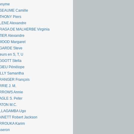
onyme
SEAUME Camille
THONY Piers
LENE Alexandre
RAGA DE MALHERBE Virginia
IER Alexandre
WOOD Margaret
GARDE Steve
eurs en S, T, U
GGOTT Stella
GIEU Pénélope
ILLY Samantha
RANGER François
RIE J. M.
RROWS Annie
GLE S. Peter
ATON M.C.
LLAGAMBA Ugo
NNETT Robert Jackson
RROUKA Karim
sseron