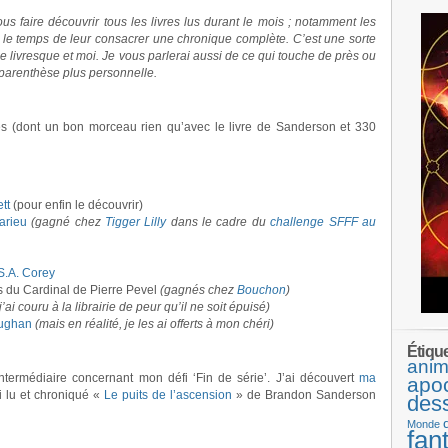
 faire découvrir tous les livres lus durant le mois ; notamment les
r le temps de leur consacrer une chronique complète. C’est une sorte
livresque et moi. Je vous parlerai aussi de ce qui touche de près ou
 parenthèse plus personnelle.
ges (dont un bon morceau rien qu’avec le livre de Sanderson et 330
tt
(pour enfin le découvrir)
arieu
(gagné chez
Tigger Lilly
dans le cadre du
challenge SFFF au
S.A. Corey
 du Cardinal de Pierre Pevel
(gagnés chez
Bouchon
)
j’ai couru à la librairie de peur qu’il ne soit épuisé)
aughan
(mais en réalité, je les ai offerts à mon chéri)
Étiqu
anim
ntermédiaire concernant mon défi ‘Fin de série’. J’ai découvert
ma
apo
ai lu et chroniqué «
Le puits de l’ascension
» de Brandon Sanderson
des
Monde
fan