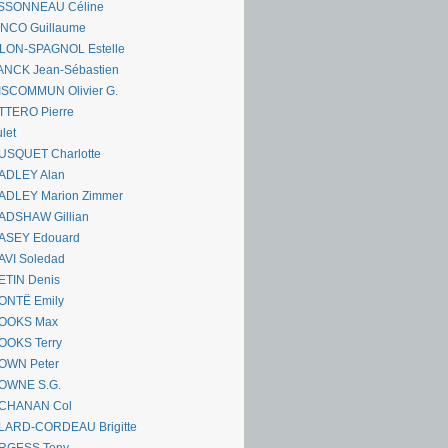
SSONNEAU Céline
ANCO Guillaume
LLON-SPAGNOL Estelle
ANCK Jean-Sébastien
ISCOMMUN Olivier G.
TTERO Pierre
let
USQUET Charlotte
ADLEY Alan
ADLEY Marion Zimmer
ADSHAW Gillian
ASEY Edouard
AVI Soledad
ETIN Denis
ONTË Emily
OOKS Max
OOKS Terry
OWN Peter
OWNE S.G.
CHANAN Col
LARD-CORDEAU Brigitte