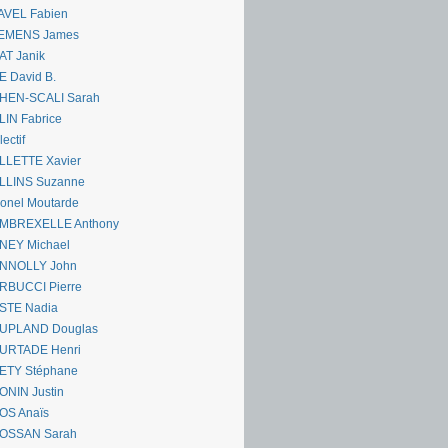
AVEL Fabien
EMENS James
AT Janik
 David B.
HEN-SCALI Sarah
IN Fabrice
lectif
LLETTE Xavier
LLINS Suzanne
onel Moutarde
MBREXELLE Anthony
NEY Michael
NNOLLY John
RBUCCI Pierre
STE Nadia
UPLAND Douglas
URTADE Henri
ETY Stéphane
ONIN Justin
OS Anaïs
OSSAN Sarah