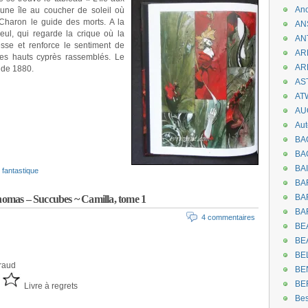
An
 une île au coucher de soleil où
Charon le guide des morts. A la
AN
eul, qui regarde la crique où la
AN
sse et renforce le sentiment de
AR
 les hauts cyprès rassemblés. Le
AR
r de 1880.
AST
AT
AU
Aut
BA
BA
BA
fantastique
BA
BAR
s – Succubes ~ Camilla, tome 1
BA
4 commentaires
BEA
BE
BE
raud
BE
BE
Livre à regrets
Be