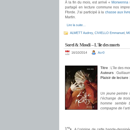
À la fin du mois, est arrivé «
Morwenna
»
partagé en lecture commune nos impre
Fforde. J’ai participé à la
chasse aux livr
Martin.
Lire la suite…
ALWETT Audrey
,
CIVIELLO Emmanuel
,
MO
Sorel & Mosdi – L'île des morts
16/10/2014
Acr0
.
Titre
: L’île des mo
Auteurs
: Guillau
Plaisir de lecture
.
Un jeune peintre s
l’échange de troi
homme semble b
compagne de l’artis
.
.
)°º•.
A l’origine de cette bande-dessiné