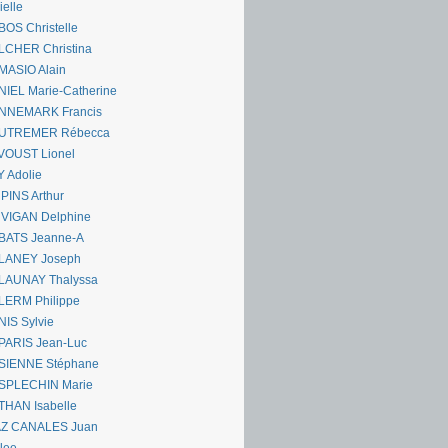
ielle
OS Christelle
LCHER Christina
MASIO Alain
IEL Marie-Catherine
NNEMARK Francis
UTREMER Rébecca
VOUST Lionel
 Adolie
PINS Arthur
 VIGAN Delphine
BATS Jeanne-A
LANEY Joseph
LAUNAY Thalyssa
LERM Philippe
IS Sylvie
PARIS Jean-Luc
SIENNE Stéphane
SPLECHIN Marie
THAN Isabelle
AZ CANALES Juan