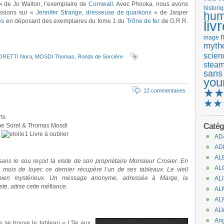
 de Jo Walton, l’exemplaire de
Cornwall
. Avec Phooka, nous avons
histori
ssions sur «
Jennifer Strange, dresseuse de quarkons
» de Jasper
hum
es
en déposant des exemplaires du tome 1 du
Trône de fer
de G.R.R.
liv
mage
mytho
scienc
RETTI Nora
,
MOSDI Thomas
,
Ronds de Sorcière
stea
sans
you
★
12 commentaires
★★
rts
Catég
me Sorel & Thomas Mosdi
:
Livre à oublier
AD
AD
AL
ans le sou reçoit la visite de son propriétaire Monsieur Crosier. En
AL
s mois de loyer, ce dernier récupère l’un de ses tableaux. Le vieil
ien mystérieux. Un message anonyme, adressée à Marge, la
AL
te, attise cette méfiance.
AL
AL
AL
An
e se trouve le tableau « L’île aux