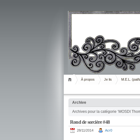
Livrement
À propos
Je lis
M.E.L. (pal/l
Archive
Archives pour la catégorie ‘MOSDI Tho
Rond de sorcière #48
28/11/2014
Acr0
.