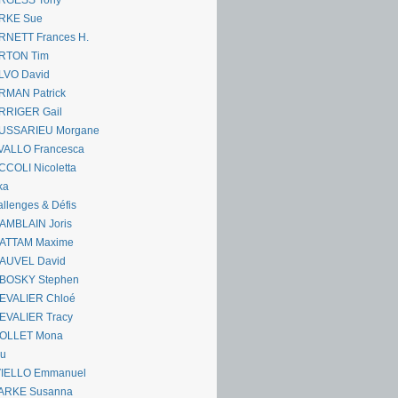
RGESS Tony
RKE Sue
RNETT Frances H.
RTON Tim
LVO David
RMAN Patrick
RRIGER Gail
USSARIEU Morgane
VALLO Francesca
COLI Nicoletta
ka
llenges & Défis
AMBLAIN Joris
ATTAM Maxime
AUVEL David
BOSKY Stephen
EVALIER Chloé
EVALIER Tracy
OLLET Mona
ou
VIELLO Emmanuel
ARKE Susanna