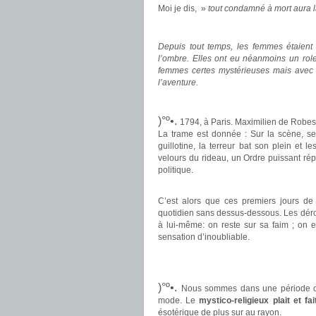
Moi je dis, »
tout condamné à mort aura l
.
Depuis tout temps, les femmes étaient 
l’ombre. Elles ont eu néanmoins un role 
femmes certes mystérieuses mais avec 
l’aventure.
.
)°º•.
1794, à Paris. Maximilien de Robes
La trame est donnée : Sur la scène, se
guillotine, la terreur bat son plein et
velours du rideau, un Ordre puissant rép
politique.
.
C’est alors que ces premiers jours de
quotidien sans dessus-dessous. Les dérou
à lui-même: on reste sur sa faim ; on 
sensation d’inoubliable.
.
.
)°º•.
Nous sommes dans une période où
mode. Le
mystico-religieux plait et fa
ésotérique de plus sur au rayon.