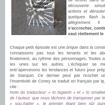
de rentrer dans u
découverte simul
actions et déroule
quelques flash b
allègrement.
Il 
s’accrocher, contin
vaut réellement le
.
Chaque petit épisode est une
brique dans la constr
connaissons pas tous les tenants et les abo
finalement, au rythme des personnages. Toutes ac
les unes sur les autres. L’échiquier se 
entr’apercevons les tendances et futurs pour pré
de Starquin. Ce dernier peut par ricochet util
l’inventivité de Coney se traduit en français par l
e
cite :
Note du traducteur: « to bigwish » et « to small
de l’auteur, que nous tâchons de transposer par le
« sou-haiter », le premier étant bien sûr pure