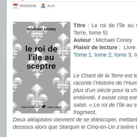
05/03/2018
Acr0
.
Titre
: Le roi de l’île au
Terre, tome 5)
Auteur
: Michael Coney
Plaisir de lecture
:
Livre 
Tome 1
,
tome 2
,
tome 3
,
.
Le Chant de la Terre est l
raconte l’Histoire de l’Hu
plus d’un siècle pour la c
entièreté, il existe cinq ex
saisir. « Le roi de l’île au
fragment.
Deux aléapistes viennent de se télescoper, mettant
dessous alors que Starquin le Cinq-en-Un s’avère t