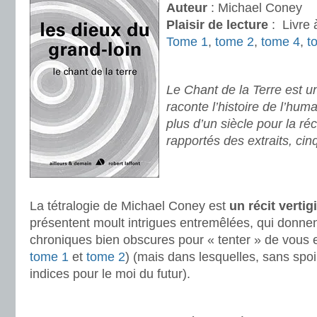
Auteur
: Michael Coney
Plaisir de lecture
:
Livre 
Tome 1
,
tome 2
,
tome 4
,
t
.
Le Chant de la Terre est u
raconte l’histoire de l’hum
plus d’un siècle pour la réc
rapportés des extraits, cin
.
.
La tétralogie de Michael Coney est
un récit verti
présentent moult intrigues entremêlées, qui donnent
chroniques bien obscures pour « tenter » de vous e
tome 1
et
tome 2
) (mais dans lesquelles, sans spoil
indices pour le moi du futur).
.