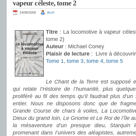
vapeur céleste, tome 2
14/08/2009
Acr0
.
Titre
: La locomotive à vapeur célest
tome 2)
Auteur
: Michael Coney
Plaisir de lecture
:
Livre à découvrir
Tome 1
,
tome 3
,
tome 4
,
tome 5
.
Le Chant de la Terre est supposé ex
qui relate l’Histoire de l’humanité, plus quelqu
proliféré au fil des temps qu’il faudrait plus d’un 
entier. Nous ne disposons donc que de fragme
Grande Course de chars à voiles, La Locomotive
Dieux du grand loin, Le Gnome et Le Roi de l’île a
la mésaventure d’un presque dieu, Starquin 
promenant dans l’univers des aléapistes, autreme