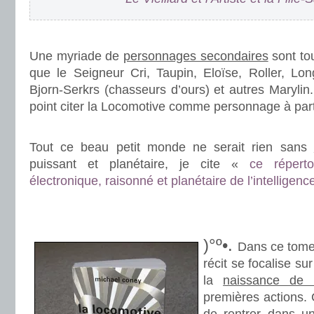
.
Une myriade de
personnages secondaires
sont tou
que le Seigneur Cri, Taupin, Eloïse, Roller, Long
Bjorn-Serkrs (chasseurs d’ours) et autres Marylin.
point citer la Locomotive comme personnage à part
.
Tout ce beau petit monde ne serait rien sans
puissant et planétaire, je cite «
ce réperto
électronique, raisonné et planétaire de l’intelligen
.
.
)°º•.
Dans ce tome 
récit se focalise su
la
naissance de 
premières actions. C