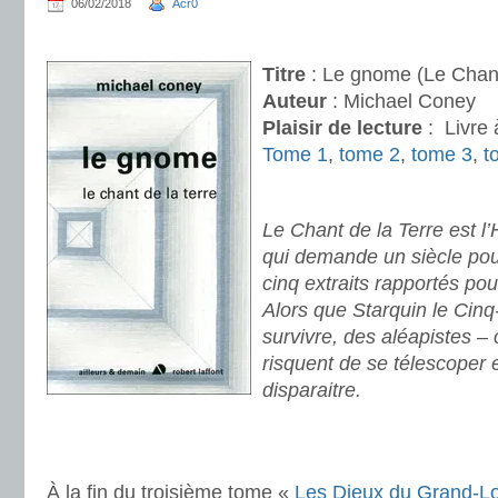
06/02/2018
Acr0
.
Titre
: Le gnome (Le Chant
Auteur
: Michael Coney
Plaisir de lecture
:
Livre 
Tome 1
,
tome 2
,
tome 3
,
t
.
Le Chant de la Terre est l’
qui demande un siècle pour
cinq extraits rapportés po
Alors que Starquin le Cinq
survivre, des aléapistes – 
risquent de se télescoper
disparaitre.
.
.
À la fin du troisième tome «
Les Dieux du Grand-Lo