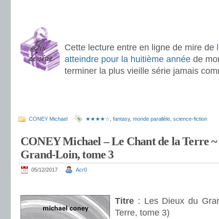
.
.
Cette lecture entre en ligne de mire de
atteindre pour la huitième année
de mon 
terminer la plus vieille série jamais c
.
.
CONEY Michael
★★★★☆
,
fantasy
,
monde parallèle
,
science-fiction
CONEY Michael – Le Chant de la Terre ~
Grand-Loin, tome 3
05/12/2017
Acr0
.
Titre
: Les Dieux du Gran
Terre, tome 3)