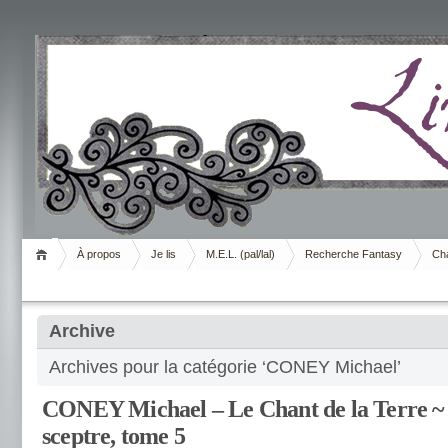
Livrement
À propos
Je lis
M.E.L. (pal/lal)
Recherche Fantasy
Cha
Archive
Archives pour la catégorie ‘CONEY Michael’
CONEY Michael – Le Chant de la Terre ~ Le
sceptre, tome 5