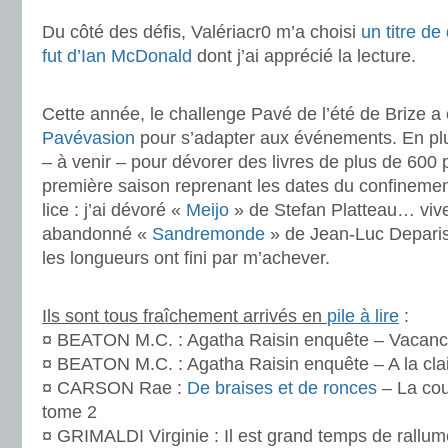
Du côté des défis, Valériacr0 m’a choisi
un titre de
fut d’Ian McDonald
dont j’ai apprécié la lecture.
.
Cette année, le challenge Pavé de l’été de Brize 
Pavévasion
pour s’adapter aux événements. En plus
– à venir – pour dévorer des livres de plus de 600
première saison reprenant les dates du confinement
lice : j’ai dévoré «
Meijo
» de Stefan Platteau… vivem
abandonné «
Sandremonde
» de Jean-Luc Deparis
les longueurs ont fini par m’achever.
.
Ils sont tous fraîchement arrivés en
pile à lire
:
¤ BEATON M.C. : Agatha Raisin enquête – Vacance
¤ BEATON M.C. : Agatha Raisin enquête – A la clai
¤ CARSON Rae :
De braises et de ronces
– La co
tome 2
¤ GRIMALDI Virginie : Il est grand temps de rallume