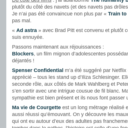
Du côté des films
: j’ai abandonné
The humanity 
plutôt du côté des navets (et des navets pas drôle
Je n’ai pas été convaincue non plus par «
Train t
pas mal.
«
Ad astra
» avec Brad Pitt est convenu et plutôt 
suis ennuyée.
Passons maintenant aux réjouissances :
Blockers
, un film mignon d’adolescentes possédan
déjantés !
Spenser Confidential
m’a été suggéré par Netflix c
apprécié – tous les stand up d’Iliza Schlesinger. E
seconde rôle, aux côtés de Mark Wahlberg et Peter
s’en sortir avec une intrigue cousue de fil blanc. Ma
sympathie est bien présent et ils nous font passe
Ma vie de Courgette
est un long métrage réalisé e
aussi réussi qu’émouvant. On y découvre les maux
qui ont eu autour d’eux des adultes pas francheme