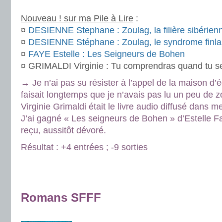
.
Nouveau ! sur ma Pile à Lire
:
¤
DESIENNE Stephane : Zoulag, la filière sibérien
¤
DESIENNE Stéphane : Zoulag, le syndrome finla
¤
FAYE Estelle : Les Seigneurs de Bohen
¤ GRIMALDI Virginie : Tu comprendras quand tu s
→ Je n’ai pas su résister à l’appel de la maison d’é
faisait longtemps que je n’avais pas lu un peu de 
Virginie Grimaldi était le livre audio diffusé dans 
J’ai gagné « Les seigneurs de Bohen » d’Estelle Fa
reçu, aussitôt dévoré.
Résultat : +4 entrées ; -9 sorties
.
.
Romans SFFF
.