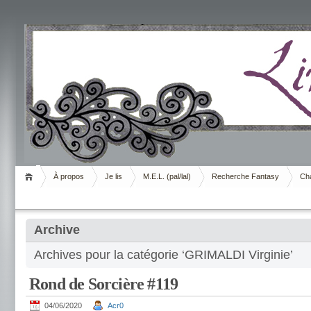
Livrement
À propos
Je lis
M.E.L. (pal/lal)
Recherche Fantasy
Cha
Archive
Archives pour la catégorie ‘GRIMALDI Virginie’
Rond de Sorcière #119
04/06/2020
Acr0