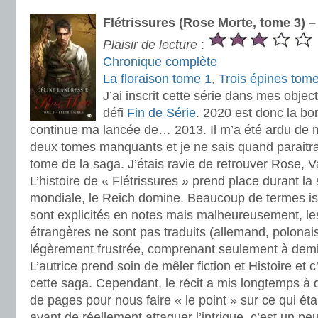
Flétrissures (Rose Morte, tome 3) 
Plaisir de lecture
:
Chronique complète
La floraison tome 1
,
Trois épines tom
J’ai inscrit cette série dans mes object
défi
Fin de Série
. 2020 est donc la b
continue ma lancée de… 2013. Il m’a été ardu de m
deux tomes manquants et je ne sais quand paraitra
tome de la saga. J’étais ravie de retrouver Rose, Va
L’histoire de « Flétrissures » prend place durant l
mondiale, le Reich domine. Beaucoup de termes i
sont explicités en notes mais malheureusement, le
étrangères ne sont pas traduits (allemand, polonais
légèrement frustrée, comprenant seulement à demi
L’autrice prend soin de mêler fiction et Histoire et
cette saga. Cependant, le récit a mis longtemps 
de pages pour nous faire « le point » sur ce qui éta
avant de réellement attaquer l’intrigue, c’est un peu