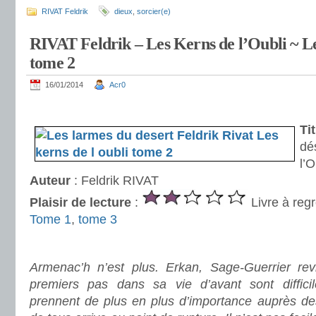
RIVAT Feldrik
dieux
,
sorcier(e)
RIVAT Feldrik – Les Kerns de l’Oubli ~ Le
tome 2
16/01/2014
Acr0
.
Ti
dé
l’O
Auteur
: Feldrik RIVAT
Plaisir de lecture
:
Livre à regr
Tome 1
,
tome 3
.
Armenac’h n’est plus. Erkan, Sage-Guerrier rev
premiers pas dans sa vie d’avant sont diffici
prennent de plus en plus d’importance auprès des