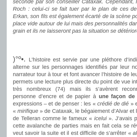
secondé par son conseiller Cataxak. Cependant, l
Roch : celui-ci se fait tuer par le plan de ces 
Erkan, son fils est également écarté de la scène pol
place vide autour de lui mais des personnalités dan
grain et ils ne laisseront pas la situation se détéri
.
.
)°º•.
L’histoire est servie par une pléthore d’in
alterne sur les personnages identifiés par leur n
narrateur tour à tour et font avancer l’histoire de le
permets une lecture plus directe du point de vue in
très nombreux (74) mais ils s’avèrent recon
personne d’encre et de papier à
une façon de 
expressions – et de penser : les «
crédié de dié
» 
«
mirifique
» de Cataxak, le bégaiement d’Alvar et 
de Telleran comme le fameux «
icelui
». J’avais 
cette avalanche de parties mais en fait cela se r
veut savoir la suite et il est difficile de s’arrêter «
al