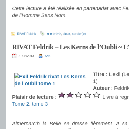
Cette lecture a été réalisée en partenariat avec Fel
de l’Homme Sans Nom.
.
RIVAT Feldrik
★★☆☆☆
,
dieux
,
sorcier(e)
RIVAT Feldrik – Les Kerns de l’Oubli ~ L’
21/08/2013
Acr0
.
Titre
: L’exil (L
1)
Auteur
: Feldri
Plaisir de lecture
:
Livre à regr
Tome 2
,
tome 3
.
Almernarc’h la Belle se dresse fièrement. A sa t