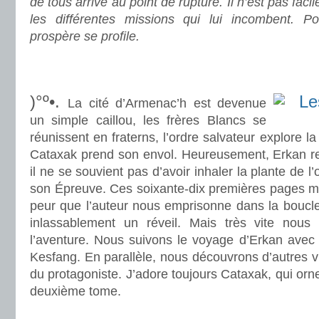
de tous arrive au point de rupture. Il n’est pas faci
les différentes missions qui lui incombent. P
prospère se profile.
.
.
)°º•.
La cité d’Armenac’h est devenue
un simple caillou, les frères Blancs se
réunissent en fraterns, l’ordre salvateur explore l
Cataxak prend son envol. Heureusement, Erkan r
il ne se souvient pas d’avoir inhaler la plante de l’
son Épreuve. Ces soixante-dix premières pages m’o
peur que l’auteur nous emprisonne dans la boucle
inlassablement un réveil. Mais très vite no
l’aventure. Nous suivons le voyage d’Erkan ave
Kesfang. En parallèle, nous découvrons d’autres vi
du protagoniste. J’adore toujours Cataxak, qui orn
deuxième tome.
.