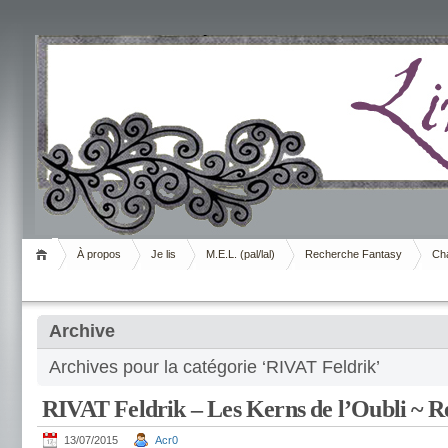
Livrement
À propos
Je lis
M.E.L. (pal/lal)
Recherche Fantasy
Cha
Archive
Archives pour la catégorie ‘RIVAT Feldrik’
RIVAT Feldrik – Les Kerns de l’Oubli ~ Ré
13/07/2015
Acr0