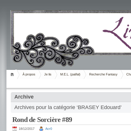
Livrement
À propos
Je lis
M.E.L. (pal/lal)
Recherche Fantasy
Cha
Archive
Archives pour la catégorie ‘BRASEY Edouard’
Rond de Sorcière #89
18/12/2017
Acr0