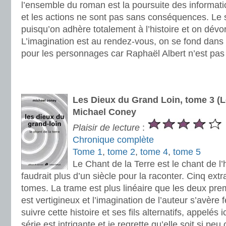
l’ensemble du roman est la poursuite des informati
et les actions ne sont pas sans conséquences. Le
puisqu’on adhère totalement à l’histoire et on dévo
L’imagination est au rendez-vous, on se fond dans 
pour les personnages car Raphaël Albert n’est pas
.
.
Les Dieux du Grand Loin, tome 3 (Le
Michael Coney
Plaisir de lecture
:
Chronique complète
Tome 1
,
tome 2
,
tome 4
,
tome 5
Le Chant de la Terre est le chant de l’h
faudrait plus d’un siècle pour la raconter. Cinq ext
tomes. La trame est plus linéaire que les deux pre
est vertigineux et l’imagination de l’auteur s’avère f
suivre cette histoire et ses fils alternatifs, appelés i
série est intrigante et je regrette qu’elle soit si p