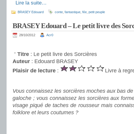
.
Lire la suite…
BRASEY Edouard
conte
,
fantastique
,
fée
,
petit peuple
BRASEY Edouard – Le petit livre des Sorc
28/10/2012
Acr0
.
Titre
: Le petit livre des Sorcières
Auteur
: Edouard BRASEY
Plaisir de lecture
:
Livre à regr
.
Vous connaissez les sorcières moches aux bas de 
galoche ; vous connaissez les sorcières aux form
visage piqué de taches de rousseur mais connaiss
folklore et leurs coutumes ?
.
.