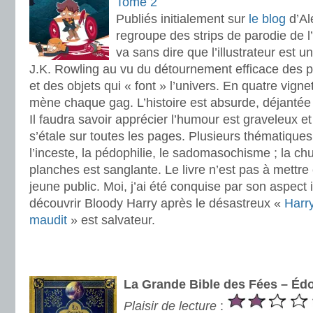
Tome 2
Publiés initialement sur
le blog
d’Al
regroupe des strips de parodie de l’
va sans dire que l’illustrateur est u
J.K. Rowling au vu du détournement efficace des 
et des objets qui « font » l’univers. En quatre vign
mène chaque gag. L’histoire est absurde, déjantée
Il faudra savoir apprécier l’humour est graveleux e
s’étale sur toutes les pages. Plusieurs thématique
l’inceste, la pédophilie, le sadomasochisme ; la ch
planches est sanglante. Le livre n’est pas à mettre
jeune public. Moi, j’ai été conquise par son aspect 
découvrir Bloody Harry après le désastreux «
Harry
maudit
» est salvateur.
.
.
La Grande Bible des Fées – Éd
Plaisir de lecture
: