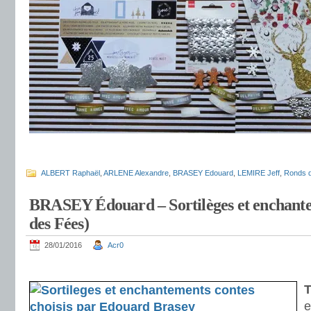
.
ALBERT Raphaël
,
ARLENE Alexandre
,
BRASEY Edouard
,
LEMIRE Jeff
,
Ronds d
BRASEY Édouard – Sortilèges et enchant
des Fées)
28/01/2016
Acr0
.
T