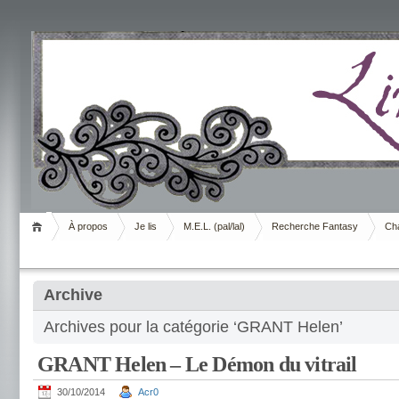
Livrement
À propos
Je lis
M.E.L. (pal/lal)
Recherche Fantasy
Cha
Archive
Archives pour la catégorie ‘GRANT Helen’
GRANT Helen – Le Démon du vitrail
30/10/2014
Acr0