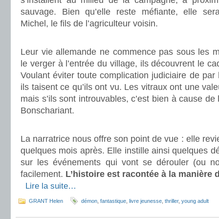
s’installent au milieu de la campagne, à proximi
sauvage. Bien qu’elle reste méfiante, elle se
Michel, le fils de l’agriculteur voisin.
.
Leur vie allemande ne commence pas sous les me
le verger à l’entrée du village, ils découvrent le c
Voulant éviter toute complication judiciaire de par 
ils taisent ce qu’ils ont vu. Les vitraux ont une val
mais s’ils sont introuvables, c’est bien à cause d
Bonschariant.
.
La narratrice nous offre son point de vue : elle revi
quelques mois après. Elle instille ainsi quelques d
sur les événements qui vont se dérouler (ou no
facilement.
L’histoire est racontée à la manière 
.
Lire la suite…
GRANT Helen
démon
,
fantastique
,
livre jeunesse
,
thriller
,
young adult