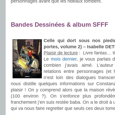
personnages avant que les rideaux tombent.
.
.
Bandes Dessinées & album SFFF
.
Celle qui dort sous nos pied
portes, volume 2) – Isabelle D
Plaisir de lecture
:
Livre fantas… t
Le
mois dernier
, je vous parlais
combien j’avais aimé. L’auteu
relations entre personnages (et
n’est loin des dialogues transce
nous distille quelques informations sur Const
plaisir ! On y comprend alors que la maison rév
(100 environ ?). On s’enfonce plus profondéme
franchement j’en suis restée baba. On a le droit à
qui va nous faire regretter que seuls ces deux tom