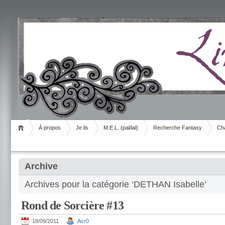
Livrement
À propos
Je lis
M.E.L. (pal/lal)
Recherche Fantasy
Cha
Archive
Archives pour la catégorie ‘DETHAN Isabelle’
Rond de Sorcière #13
18/09/2011
Acr0