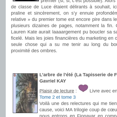
premier (si, si, c’est possible). Alo
de classe de Luce étaient délirants à souhait, ici
praline et sincèrement, on s’y ennuie profondé
relative » du premier tome est encore pire dans le
plusieurs dizaines de pages, notamment la fin. 
Lauren Kate aurait laaaargement pu boucler sa s
ficelé. Mais les joies financières du marketing en
seule chose qui a su me tenir au long du bou
proximité des ombres.
.
.
L’arbre de l’été (La Tapisserie de 
Gavriel KAY
Plaisir de lecture
:
Livre avec e
Tome 2 et tome 3
Voilà une des relectures qui me tien
cause, voici MA trilogie coup de cœu
nous entrons en Fionavar en compa