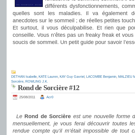
différents dysfonctionnements, comm
quelles sont les maladies. Il va également d
anecdotes sur le sommeil ; de réelles petites touc
Et surtout, il vous déculpabilise. Et rien que po
conseille. Vous n’êtes pas un freaky freak et vous 
soucis de sommeil. Un petit guide pour savoir l’ess
.
.
DETHAN Isabelle
,
KATE Lauren
,
KAY Guy Gavriel
,
LACOMBE Benjamin
,
MALZIEU M
Sorcière
,
ROWLING J.K.
Rond de Sorcière #12
25/08/2011
Acr0
.
Le
Rond de Sorcière
est une nouvelle forme d
mensuellement, je vous ferai découvrir toutes le
rendue compte qu’il m’était impossible de tout c