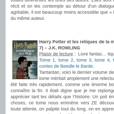
toutes différentes les unes des autres. Elles sont d
récit et on les contemple au détour d’un dialogue
agréable, il est beaucoup moins accessible que «
du même auteur.
.
.
Harry Potter et les reliques de la 
7) – J.K. ROWLING
Plaisir de lecture
:
Livre fantas… tiq
Tome 1
,
tome 2
,
tome 3
,
tome 4
,
contes de Beedle le Barde
.
Tantantan, voici le dernier volume de
tome méritait amplement une relectur
été faite très rapidement, comme une énorme bo
connaître la fin. Il était digne que je me replo
apprécier tant les détails que l’histoire. Un poil
choses, ce tome nous emmène vers ZE découver
toute attente, on palpite tout du long, on en appr