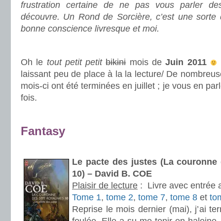
frustration certaine de ne pas vous parler des
découvre. Un Rond de Sorcière, c’est une sorte
bonne conscience livresque et moi.
.
Oh le
tout petit petit
bikini
mois de
Juin 2011
laissant peu de place à la la lecture/ De nombreu
mois-ci ont été terminées en juillet ; je vous en pa
fois.
.
Fantasy
.
Le pacte des justes (La couronne
10) – David B. COE
Plaisir de lecture
:
Livre avec entrée 
Tome 1
,
tome 2
,
tome 7
,
tome 8
et
to
Reprise le mois dernier (mai), j’ai t