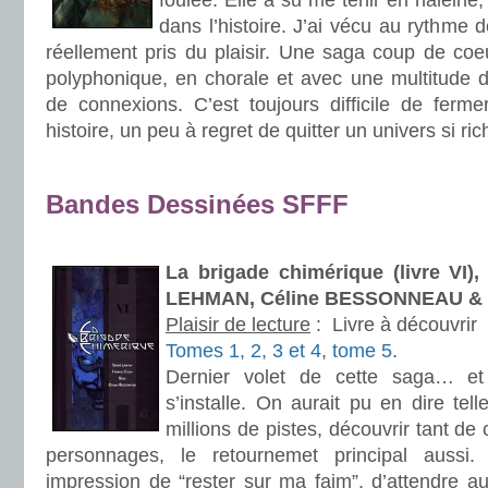
foulée. Elle a su me tenir en haleine
dans l’histoire. J’ai vécu au rythme 
réellement pris du plaisir. Une saga coup de coe
polyphonique, en chorale et avec une multitude d’i
de connexions. C’est toujours difficile de ferme
histoire, un peu à regret de quitter un univers si ric
.
Bandes Dessinées SFFF
.
La brigade chimérique (livre VI)
LEHMAN, Céline BESSONNEAU &
Plaisir de lecture
:
Livre à découvrir
Tomes 1, 2, 3 et 4
,
tome 5
.
Dernier volet de cette saga… et
s’installe. On aurait pu en dire tel
millions de pistes, découvrir tant de 
personnages, le retournemet principal aussi
impression de “rester sur ma faim”, d’attendre a