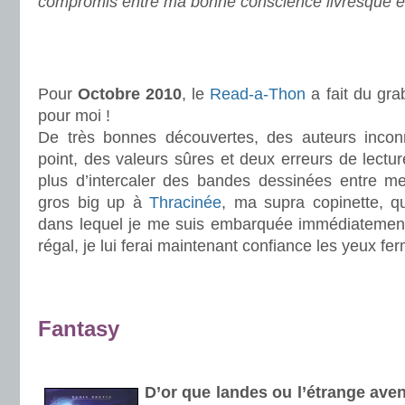
compromis entre ma bonne conscience livresque e
.
.
Pour
Octobre 2010
, le
Read-a-Thon
a fait du gra
pour moi !
De très bonnes découvertes, des auteurs incon
point, des valeurs sûres et deux erreurs de lectur
plus d’intercaler des bandes dessinées entre 
gros big up à
Thracinée
, ma supra copinette, qu
dans lequel je me suis embarquée immédiatemen
régal, je lui ferai maintenant confiance les yeux fe
.
.
Fantasy
.
D’or que landes ou l’étrange ave