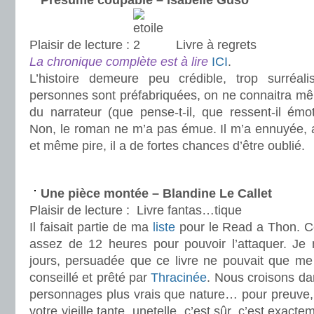
Présumé coupable – Isabelle Guso
Plaisir de lecture :
Livre à regrets
La chronique complète est à lire
ICI
.
L’histoire demeure peu crédible, trop surréali
personnes sont préfabriquées, on ne connaitra 
du narrateur (que pense-t-il, que ressent-il émo
Non, le roman ne m’a pas émue. Il m’a ennuyée,
et même pire, il a de fortes chances d’être oublié.
.
Une pièce montée – Blandine Le Callet
Plaisir de lecture :
Livre fantas…tique
Il faisait partie de ma
liste
pour le Read a Thon. Ce
assez de 12 heures pour pouvoir l’attaquer. Je
jours, persuadée que ce livre ne pouvait que me 
conseillé et prêté par
Thracinée
. Nous croisons dan
personnages plus vrais que nature… pour preuve, 
votre vieille tante, unetelle, c’est sûr, c’est exacte