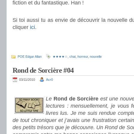
fiction et du fantastique. Han !
.
Si toi aussi tu as envie de découvrir la nouvelle du 
cliquer
ici
.
.
.
POE Edgar Allan
★★★★☆
,
chat
,
horreur
,
nouvelle
Rond de Sorcière #04
03/11/2010
Acr0
.
Le
Rond de Sorcière
est une nouve
lectures : mensuellement, je vous fe
livres lus. Je me suis rendue compte
de tout chroniquer et j’avais une frustration certa
des petits trésors que je découvre. Un Rond de Sor