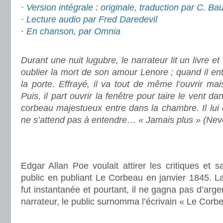
·
Version intégrale : originale, traduction par C. Ba
·
Lecture audio par Fred Daredevil
·
En chanson, par Omnia
.
Durant une nuit lugubre, le narrateur lit un livre e
oublier la mort de son amour Lenore ; quand il en
la porte. Effrayé, il va tout de même l’ouvrir mai
Puis, il part ouvrir la fenêtre pour taire le vent da
corbeau majestueux entre dans la chambre. Il l
ne s’attend pas à entendre… « Jamais plus » (Ne
.
.
Edgar Allan Poe voulait attirer les critiques et sat
public en publiant Le Corbeau en janvier 1845. La
fut instantanée et pourtant, il ne gagna pas d’arg
narrateur, le public surnomma l’écrivain « Le Corb
.