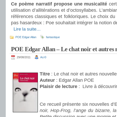
Ce poème narratif propose une
musicalité
cert
utilisation d’allitérations et d’octosyllabes. L’ambi
références classiques et folkloriques. Le choix d
pas hasardeux : Poe souhaitait intégrer la notion d
.
Lire la suite…
POE Edgar Allan
fantastique
POE Edgar Allan – Le chat noir et autres 
29/08/2011
Acr0
.
Titre
: Le chat noir et autres nouvell
Auteur
: Edgar Allan POE
Plaisir de lecture
:
Livre à découvri
.
Ce recueil présente six nouvelles d’
noir, Hop-Frog, l’ange du bizarre, l
Petite discussion avec une momie et