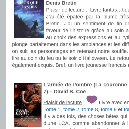
Denis Bretin
Plaisir de lecture
:
Livre fantas…tiq
J’ai été épatée par la plume trè
Bretin. J’ai un sentiment de fin de
faveur de l’histoire grâce au soin 
au choix des expressions et au ryt
plonge parfaitement dans les ambiances et les diff
on suit les personnages en retenant notre souffle. 
lire au coin du feu ou le soir d’Halloween. Le reto
également exquis. Bref, un livre jeunesse français à
.
L’armée de l’ombre (La couronne
7) – David B. Coe
Plaisir de lecture
:
Livre avec e
Tome 1
,
tome 2
,
tome 8
,
tome 9
et
t
Il y a des fois, des choses bêtes qui
d’une LCA, comme abandonner à la