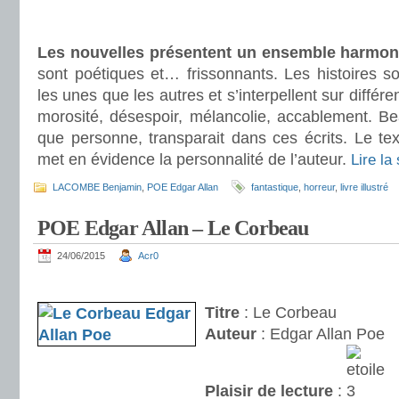
.
.
Les nouvelles présentent un ensemble harmon
sont poétiques et… frissonnants. Les histoires s
les unes que les autres et s’interpellent sur différe
morosité, désespoir, mélancolie, accablement. B
que personne, transparait dans ces écrits. Le te
met en évidence la personnalité de l’auteur.
Lire la
LACOMBE Benjamin
,
POE Edgar Allan
fantastique
,
horreur
,
livre illustré
POE Edgar Allan – Le Corbeau
24/06/2015
Acr0
.
Titre
: Le Corbeau
Auteur
: Edgar Allan Poe
Plaisir de lecture
: