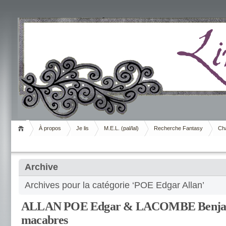
Livrement
À propos
Je lis
M.E.L. (pal/lal)
Recherche Fantasy
Cha
Archive
Archives pour la catégorie ‘POE Edgar Allan’
ALLAN POE Edgar & LACOMBE Benjami
macabres