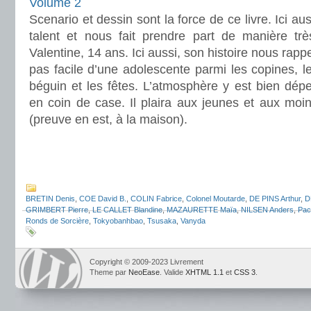
Volume 2
Scenario et dessin sont la force de ce livre. Ici a
talent et nous fait prendre part de manière trè
Valentine, 14 ans. Ici aussi, son histoire nous rappel
pas facile d’une adolescente parmi les copines, le
béguin et les fêtes. L’atmosphère y est bien dépei
en coin de case. Il plaira aux jeunes et aux moins
(preuve en est, à la maison).
.
.
BRETIN Denis
,
COE David B.
,
COLIN Fabrice
,
Colonel Moutarde
,
DE PINS Arthur
,
D
GRIMBERT Pierre
,
LE CALLET Blandine
,
MAZAURETTE Maïa
,
NILSEN Anders
,
Pac
Ronds de Sorcière
,
Tokyobanhbao
,
Tsusaka
,
Vanyda
Copyright © 2009-2023 Livrement
Theme par
NeoEase
. Valide
XHTML 1.1
et
CSS 3
.