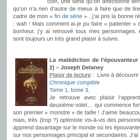
coin, une série qu’on affectionne ter
qu’on n’a rien d’autre de mieux à faire que de lire
cadre de mon «
fin de série
» , j’ai pris la bonne 
: wah ! Mais comment ai-je pu faire « patienter » c
bonheur, j’y ai retrouvé tous mes personnages, e
sont toujours un très grand plaisir à suivre.
.
La malédiction de l’épouvanteur
2) – Joseph Delaney
Plaisir de lecture
:
Livre à découvrir
Chronique complète
Tome 1
,
tome 3
.
Je retrouve avec plaisir l’appre
deuxième volet… qui commence fort,
son premier « monstre » de taille ! J’aime beauc
niais, très (trop ?) optimiste vis-à-vis des personn
apprend davantage sur le monde où les épouvanteu
sur nos personnages principal et secondaires. J’ai