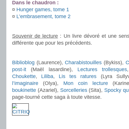
Dans le chaudron :
¤
Hunger games, tome 1
¤
L’embrasement, tome 2
.
Souvenir de lecture
: Un livre dévoré et une sens
différente que pour les précédents.
.
Biblioblog
(Laurence),
Charabistouilles
(Bykiss),
C
post-it
(Maël lasardine),
Lectures trollesques
Choukette
,
Liliba
,
Lis tes ratures
(Lyra Sully
l’imaginaire
(Olya),
Mon coin lecture
(Karin
boukinette
(Azariel),
Sorcelleries
(Sita),
Spocky qui 
page-tourné cette saga à toute vitesse.
.