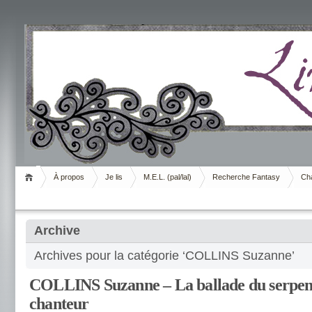
Livrement
À propos
Je lis
M.E.L. (pal/lal)
Recherche Fantasy
Cha
Archive
Archives pour la catégorie ‘COLLINS Suzanne’
COLLINS Suzanne – La ballade du serpent 
chanteur