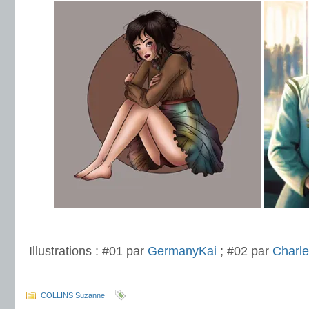
.
Illustrations : #01 par
GermanyKai
; #02 par
Charl
.
COLLINS Suzanne