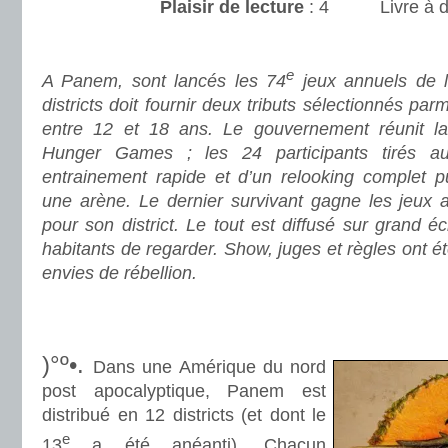
Plaisir de lecture
:
Livre à 
.
e
A Panem, sont lancés les 74
jeux annuels de 
districts doit fournir deux tributs sélectionnés par
entre 12 et 18 ans. Le gouvernement réunit la
Hunger Games ; les 24 participants tirés au
entrainement rapide et d’un relooking complet 
une arène. Le dernier survivant gagne les jeux a
pour son district. Le tout est diffusé sur grand é
habitants de regarder. Show, juges et règles ont é
envies de rébellion.
.
.
)°º•.
Dans une Amérique du nord
post apocalyptique, Panem est
distribué en 12 districts (et dont le
e
13
a été anéanti). Chacun