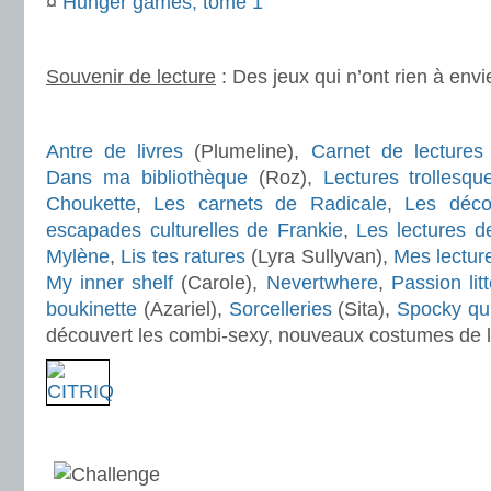
¤
Hunger games, tome 1
.
Souvenir de lecture
: Des jeux qui n’ont rien à env
.
Antre de livres
(Plumeline),
Carnet de lectures 
Dans ma bibliothèque
(Roz),
Lectures trollesqu
Choukette
,
Les carnets de Radicale
,
Les déc
escapades culturelles de Frankie
,
Les lectures de
Mylène
,
Lis tes ratures
(Lyra Sullyvan),
Mes lecture
My inner shelf
(Carole),
Nevertwhere
,
Passion lit
boukinette
(Azariel),
Sorcelleries
(Sita),
Spocky qui 
découvert les combi-sexy, nouveaux costumes de l
.
.