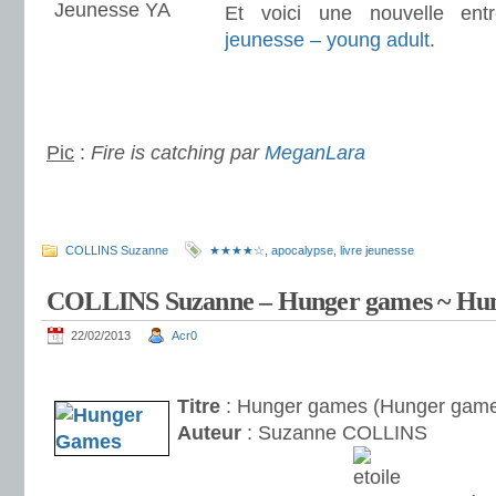
Et voici une nouvelle en
jeunesse – young adult
.
.
.
Pic
:
Fire is catching par
MeganLara
.
.
COLLINS Suzanne
★★★★☆
,
apocalypse
,
livre jeunesse
COLLINS Suzanne – Hunger games ~ Hun
22/02/2013
Acr0
.
Titre
: Hunger games (Hunger game
Auteur
: Suzanne COLLINS