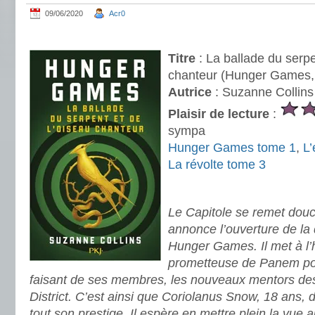
09/06/2020
Acr0
.
Titre
: La ballade du serpe
chanteur (Hunger Games, 
Autrice
: Suzanne Collins
Plaisir de lecture
:
sympa
Hunger Games tome 1
,
L
La révolte tome 3
.
Le Capitole se remet douc
annonce l’ouverture de la 
Hunger Games. Il met à l’
prometteuse de Panem pou
faisant de ses membres, les nouveaux mentors des
District. C’est ainsi que Coriolanus Snow, 18 ans, 
tout son prestige. Il espère en mettre plein la vue 