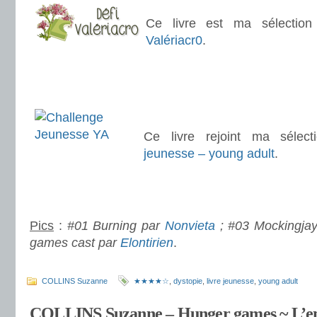
Ce livre est ma sélecti
Valériacr0
.
.
.
.
Ce livre rejoint ma sélec
jeunesse – young adult
.
.
.
Pics
:
#01 Burning par
Nonvieta
; #03 Mockingja
games cast par
Elontirien
.
.
COLLINS Suzanne
★★★★☆
,
dystopie
,
livre jeunesse
,
young adult
COLLINS Suzanne – Hunger games ~ L’e