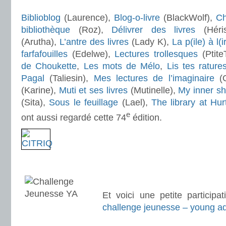
.
Biblioblog
(Laurence),
Blog-o-livre
(BlackWolf),
Ch
bibliothèque
(Roz),
Délivrer des livres
(Hér
(Arutha),
L’antre des livres
(Lady K),
La p(ile) à l(
farfafouilles
(Edelwe),
Lectures trollesques
(Ptite
de Choukette
,
Les mots de Mélo
,
Lis tes rature
Pagal
(Taliesin),
Mes lectures de l’imaginaire
(O
(Karine),
Muti et ses livres
(Mutinelle),
My inner sh
(Sita),
Sous le feuillage
(Lael),
The library at Hur
e
ont aussi regardé cette 74
édition.
.
.
Et voici une petite participa
challenge jeunesse – young ad
.