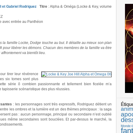
Titre
: Alpha & Oméga (Locke & Key, volume
EZ
e avec entrée au Panthéon
 la famille Locke, Dodge touche au but. Il détaille au mieux son plan
aft pour libérer les démons. Chacun des membres de la famille va être
 affrontement va bientôt lieu.
our tirer leur révérence
es six tomes sont plus
ette série ô combien passionnante et tellement bien ficelée m’a
ne tapisserie scénaristique des plus réussies.
Étiqu
issantes
: les personnages sont très expressifs, Rodriguez détient un
anim
entre les ombres et la lumière est un des thèmes principaux : la saga
apo
persent pas : aucun personnage, principal ou secondaire n’est oublié
des
trigues même secondaires sont bouclées. Et par-dessus le marché, la
bondissements.
Monde
fan