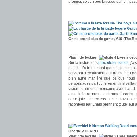
premier, soit un peu faussée par le messa
.
.
On ne prend plus de gants, V19 (The Bo
.
.
Plaisir de lecture
:
Livre à déco
Sur la lecture des
précédents tomes
, j’a
qu’il fuit l’affrontement que tout lecteur
serviront d’exhausteur et il ira bien au-
bien autre manière que ce que nous av
personnages particulièrement malveillants
vision purement américaine avec l’art d’a
accroché car nous sombrons dans les pi
cœur joie. Je reviens sur le travail d
racontées par Ennis prennent toute leur 
.
.
Charlie ADLARD
Plaisir de lecture
:
Livre sympa