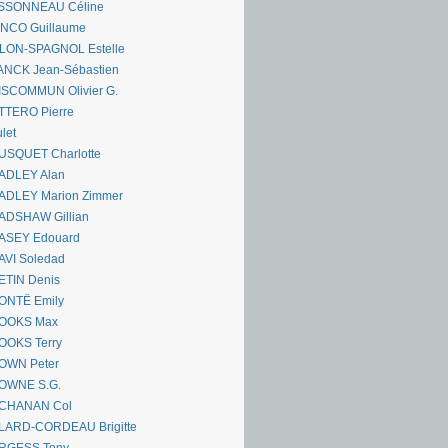
SSONNEAU Céline
ANCO Guillaume
LLON-SPAGNOL Estelle
ANCK Jean-Sébastien
ISCOMMUN Olivier G.
TTERO Pierre
let
USQUET Charlotte
ADLEY Alan
ADLEY Marion Zimmer
ADSHAW Gillian
ASEY Edouard
AVI Soledad
ETIN Denis
ONTË Emily
OOKS Max
OOKS Terry
OWN Peter
OWNE S.G.
CHANAN Col
LARD-CORDEAU Brigitte