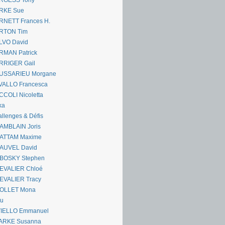
RGESS Tony
RKE Sue
RNETT Frances H.
RTON Tim
LVO David
RMAN Patrick
RRIGER Gail
USSARIEU Morgane
VALLO Francesca
COLI Nicoletta
ka
llenges & Défis
AMBLAIN Joris
ATTAM Maxime
AUVEL David
BOSKY Stephen
EVALIER Chloé
EVALIER Tracy
OLLET Mona
ou
VIELLO Emmanuel
ARKE Susanna