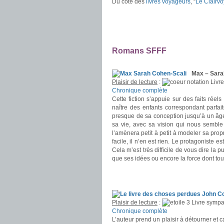
Du côté des
livres voyageurs
, “
Le Clairv
.
.
.
Romans SFFF
.
Max – Sar
Plaisir de lecture
:
Livre
Chronique complète
Cette fiction s’appuie sur des faits ré
naître des enfants correspondant parfa
presque de sa conception jusqu’à un âge p
sa vie, avec sa vision qui nous semble 
l’amènera petit à petit à modeler sa prop
facile, il n’en est rien. Le protagoniste e
Cela m’est très difficile de vous dire la
que ses idées ou encore la force dont tout
.
.
Plaisir de lecture
:
Livre sympa
Chronique complète
L’auteur prend un plaisir à détourner et 