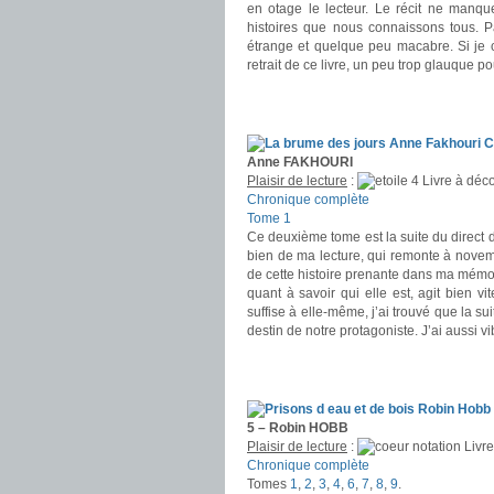
en otage le lecteur. Le récit ne manqu
histoires que nous connaissons tous. 
étrange et quelque peu macabre. Si je c
retrait de ce livre, un peu trop glauque p
.
.
Anne FAKHOURI
Plaisir de lecture
:
Livre à déco
Chronique complète
Tome 1
Ce deuxième tome est la suite du direct 
bien de ma lecture, qui remonte à novembr
de cette histoire prenante dans ma mémo
quant à savoir qui elle est, agit bien vi
suffise à elle-même, j’ai trouvé que la su
destin de notre protagoniste. J’ai aussi v
.
.
5 – Robin HOBB
Plaisir de lecture
:
Livre
Chronique complète
Tomes
1
,
2
,
3
,
4
,
6
,
7
,
8
,
9
.