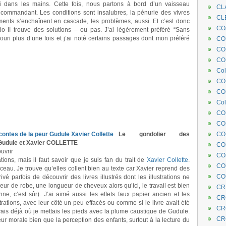
ci dans les mains. Cette fois, nous partons à bord d’un vaisseau
CL
le commandant. Les conditions sont insalubres, la pénurie des vivres
CL
ents s’enchaînent en cascade, les problèmes, aussi. Et c’est donc
CO
 II trouve des solutions – ou pas. J’ai légèrement préféré “Sans
souri plus d’une fois et j’ai noté certains passages dont mon préféré
COE
CO
COL
Col
CO
CO
Col
CO
CO
Le gondolier des
CO
– Gudule et Xavier COLLETTE
CO
uvrir
CO
ations, mais il faut savoir que je suis fan du trait de
Xavier Collette
.
CO
ceau. Je trouve qu’elles collent bien au texte car Xavier reprend des
CO
ivé parfois de découvrir des livres illustrés dont les illustrations ne
leur de robe, une longueur de cheveux alors qu’ici, le travail est bien
CR
onne, c’est sûr). J’ai aimé aussi les effets faux papier ancien et les
CR
strations, avec leur côté un peu effacés ou comme si le livre avait été
CR
avais déjà où je mettais les pieds avec la plume caustique de Gudule.
CR
ur morale bien que la perception des enfants, surtout à la lecture du