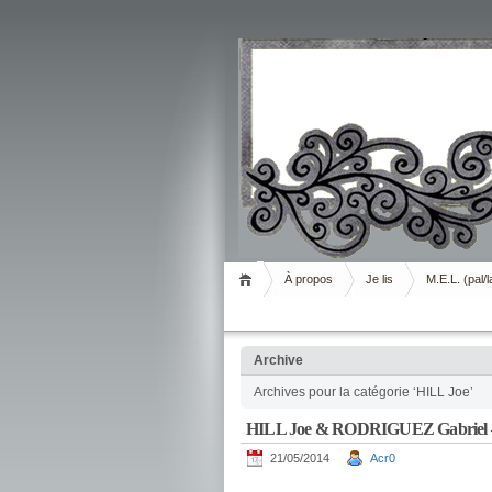
Livrement
À propos
Je lis
M.E.L. (pal/l
Archive
Archives pour la catégorie ‘HILL Joe’
HILL Joe & RODRIGUEZ Gabriel – 
21/05/2014
Acr0
.