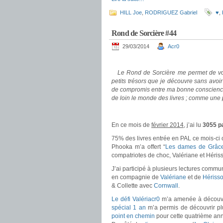
HILL Joe
,
RODRIGUEZ Gabriel
♥
,
Rond de Sorcière #44
29/03/2014
Acr0
.
Le Rond de Sorcière me permet de vous
petits trésors que je découvre sans avoi
de compromis entre ma bonne conscience 
de loin le monde des livres ; comme une
.
En ce mois de
février 2014
, j’ai lu
3055 p
75% des livres entrée en PAL ce mois-ci o
Phooka m’a offert “
Les dames de Grâc
compatriotes de choc, Valériane et Hérisso
J’ai participé à plusieurs lectures comm
en compagnie de
Valériane
et de
Hériss
& Collette avec
Cornwall
.
Le défi Valériacr0
m’a amenée à découvrir
spécial 1 an
m’a permis de découvrir plus
point en chemin
pour cette quatrième ann