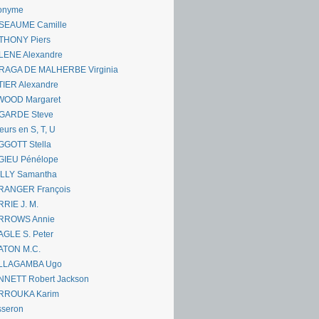
onyme
SEAUME Camille
THONY Piers
LENE Alexandre
RAGA DE MALHERBE Virginia
IER Alexandre
WOOD Margaret
GARDE Steve
eurs en S, T, U
GGOTT Stella
GIEU Pénélope
ILLY Samantha
RANGER François
RIE J. M.
RROWS Annie
GLE S. Peter
ATON M.C.
LLAGAMBA Ugo
NNETT Robert Jackson
RROUKA Karim
sseron