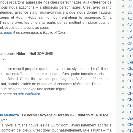
BU
, nous repartons auprès de nos chers personnages. A la différence de
BU
t nous nous attachons – à plusieurs personnages. C’est avec grand
mbriquer, avec ce statut quasi-omniscient que nous donne l’auteur.
BU
pens et Robin Hobb sait (oh oui) entretenir le suspense. On a
BU
l’histoire avec les différents partis qui se mettent en place pour un
CA
d, et des palpitations au cœur.
CA
 le
tome 4
en compagnie d’Eirilys et Olya.
CA
CA
CA
us contre Hitler – Neil JOMUNSI
CEC
uvrir
Cé
Cha
teur, ce recueil propose quatre nouvelles au style direct. Le récit se
de… qui entraîne un humour caustique. Ces quatre formats courts
CH
 et John J. Christ. Ils travaillent pour l’agence B afin de défaire les
CH
 but, parfois brodée de clins d’œil à certaines références. Pour
CH
optique de s’amuser avec une lecture légère.
CH
 le cadre du
défi Valériacr0
.
CH
CH
CH
Le dernier voyage d’Horatio II – Eduardo MENDOZA
Ci
uvrir
CI
 la novella “Sans nouvelles de Gurb” dont j’avais fortement apprécié
 combien délicieux. C’est donc tout naturellement, que Tatiana – ma
CL