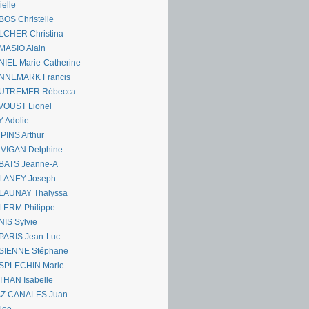
ielle
OS Christelle
LCHER Christina
MASIO Alain
IEL Marie-Catherine
NNEMARK Francis
UTREMER Rébecca
VOUST Lionel
 Adolie
PINS Arthur
 VIGAN Delphine
BATS Jeanne-A
LANEY Joseph
LAUNAY Thalyssa
LERM Philippe
IS Sylvie
PARIS Jean-Luc
SIENNE Stéphane
SPLECHIN Marie
THAN Isabelle
AZ CANALES Juan