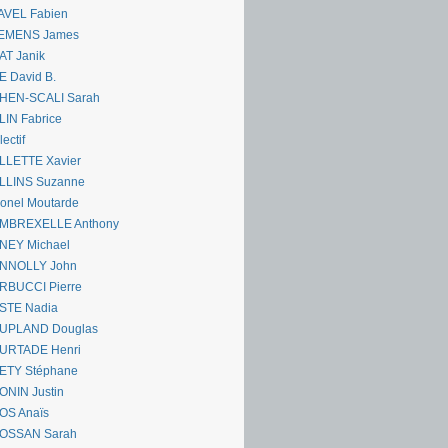
AVEL Fabien
EMENS James
AT Janik
 David B.
HEN-SCALI Sarah
IN Fabrice
lectif
LLETTE Xavier
LLINS Suzanne
onel Moutarde
MBREXELLE Anthony
NEY Michael
NNOLLY John
RBUCCI Pierre
STE Nadia
UPLAND Douglas
URTADE Henri
ETY Stéphane
ONIN Justin
OS Anaïs
OSSAN Sarah