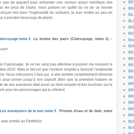
BE
e pas de piquant pour présenter une version assez horrifique des
Par les yeux de David, nous partons en quête du roi de ce monde
BI
onçois très bien l’ingéniosité du scénario, je suis restée un peu en
BI
our y prendre beaucoup de plaisir.
BL
BO
BO
La brume des jours (Clairvoyage, tome 2) –
Bou
BO
uvrir
BR
BR
de Clairvoyage. Je ne me serai pas attendue à pouvoir me souvenir si
BR
e 2010. Mais le fait est que l’écriture limpide a favorisé l’empreinte
BR
ire. Nous retrouvons Clara qui, si elle semble complètement démunie
BR
te pour arriver jusqu’à son objectif. Bien que la première histoire se
BR
ite de ses aventures était aussi un récit complet et très touchant sur le
ibré pour les personnages qui la côtoient.
BR
BR
BR
BR
Prisons d’eau et de bois, tome
BR
 avec entrée au Panthéon
BU
BU