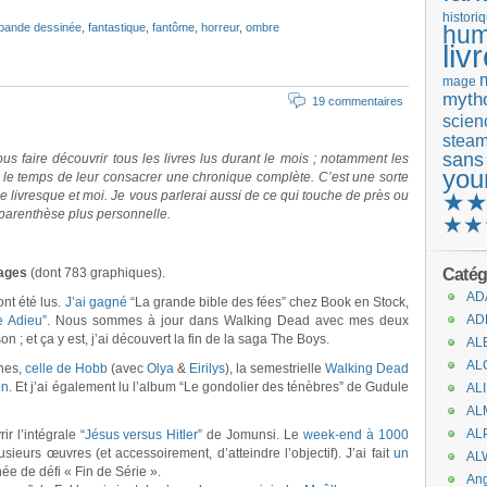
histori
bande dessinée
,
fantastique
,
fantôme
,
horreur
,
ombre
hum
liv
mage
mytho
19 commentaires
scienc
stea
sans
 faire découvrir tous les livres lus durant le mois ; notamment les
you
r le temps de leur consacrer une chronique complète. C’est une sorte
livresque et moi. Je vous parlerai aussi de ce qui touche de près ou
★
 parenthèse plus personnelle.
★★
Catég
ages
(dont 783 graphiques).
AD
nt été lus.
J’ai gagné
“La grande bible des fées” chez Book en Stock,
AD
e Adieu
”. Nous sommes à jour dans Walking Dead avec mes deux
n ; et ça y est, j’ai découvert la fin de la saga The Boys.
AL
AL
unes,
celle de Hobb
(avec
Olya
&
Eirilys
), la semestrielle
Walking Dead
on
. Et j’ai également lu l’album “Le gondolier des ténèbres” de Gudule
AL
AL
AL
 l’intégrale “
Jésus versus Hitler
” de Jomunsi. Le
week-end à 1000
ieurs œuvres (et accessoirement, d’atteindre l’objectif). J’ai fait
un
AL
ée de défi « Fin de Série ».
An