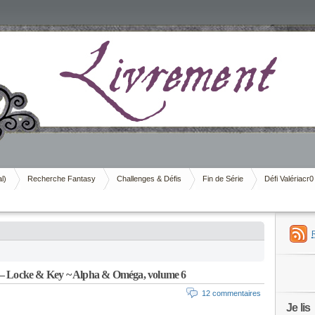
al)
Recherche Fantasy
Challenges & Défis
Fin de Série
Défi Valériacr0
Locke & Key ~ Alpha & Oméga, volume 6
12 commentaires
Je lis