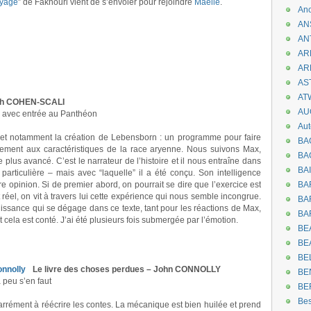
oyage
” de Fakhouri vient de s’envoler pour rejoindre
Maêlle
.
An
AN
AN
AR
AR
AST
AT
ah COHEN-SCALI
AU
 avec entrée au Panthéon
Aut
els et notamment la création de Lebensborn : un programme pour faire
BA
itement aux caractéristiques de la race aryenne. Nous suivons Max,
BA
lus avancé. C’est le narrateur de l’histoire et il nous entraîne dans
BA
particulière – mais avec “laquelle” il a été conçu. Son intelligence
re opinion. Si de premier abord, on pourrait se dire que l’exercice est
BA
st réel, on vit à travers lui cette expérience qui nous semble incongrue.
BAR
 puissance qui se dégage dans ce texte, tant pour les réactions de Max,
BA
 cela est conté. J’ai été plusieurs fois submergée par l’émotion.
BEA
BE
BE
Le livre des choses perdues – John CONNOLLY
BE
 peu s’en faut
BE
Be
carrément à réécrire les contes. La mécanique est bien huilée et prend