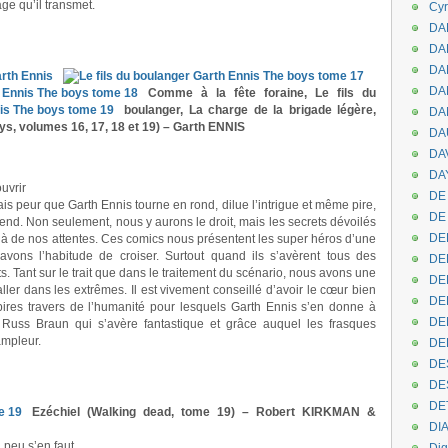
ge qu’il transmet.
Cyr
DAB
DA
DA
DAN
Comme à la fête foraine, Le fils du
boulanger, La charge de la brigade légère,
DA
ys, volumes 16, 17, 18 et 19) – Garth ENNIS
DA
DA
DAY
uvrir
DE 
vais peur que Garth Ennis tourne en rond, dilue l’intrigue et même pire,
DE
 attend. Non seulement, nous y aurons le droit, mais les secrets dévoilés
DE
delà de nos attentes. Ces comics nous présentent les super héros d’une
ons l’habitude de croiser. Surtout quand ils s’avèrent tous des
DE
. Tant sur le trait que dans le traitement du scénario, nous avons une
DE
ller dans les extrêmes. Il est vivement conseillé d’avoir le cœur bien
DE
res travers de l’humanité pour lesquels Garth Ennis s’en donne à
DEN
e Russ Braun qui s’avère fantastique et grâce auquel les frasques
ampleur.
DE
DE
DE
DE
Ezéchiel (Walking dead, tome 19) – Robert KIRKMAN &
DI
 peu s’en faut