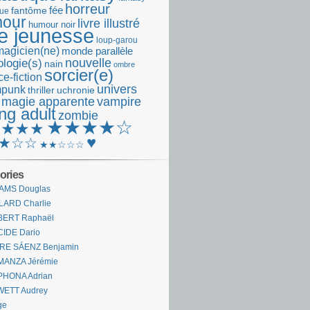
horreur
fantôme
fée
que
our
livre illustré
humour noir
re jeunesse
loup-garou
magicien(ne)
monde parallèle
nouvelle
logie(s)
nain
ombre
sorcier(e)
e-fiction
univers
mpunk
thriller
uchronie
 magie apparente
vampire
ng adult
zombie
★★★★☆
★★★★
♥
★☆☆
★★☆☆☆
ories
AMS Douglas
LARD Charlie
BERT Raphaël
CIDE Dario
IRE SÁENZ Benjamin
MANZA Jérémie
PHONA Adrian
WETT Audrey
ge