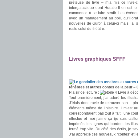
prêteuse de livre – m’a mis ce livre-
intergalactique dont Horatio II en est 
commence à se faire sentir. Les événem
avec un management au poil, qu’Horatio
nouvelles de Gurb” à celui-ci mais j’ai 
reste celui du théâtre.
.
.
.
Livres graphiques SFFF
.
.
ténèbres et autres contes de la peur 
Plaisir de lecture
:
Livre à déco
Tout premièrement, j’ai adoré les illustr
J’étais donc ravie de retrouver son… pin
éléments même de l’histoire. Il m’est arr
correspondaient pas tout à fait : une cou
effectué et moi j’aime ça (je suis tatill
imprimés, les lignes qui bordent les illu
fermé trop vite. Du côté des écrits, je s
J’ai apprécié ces nouveaux “contes” et le