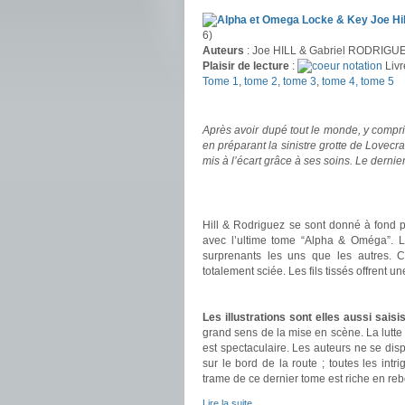
6)
Auteurs
: Joe HILL & Gabriel RODRIGU
Plaisir de lecture
:
Livr
Tome 1
,
tome 2
,
tome 3
,
tome 4,
tome 5
.
Après avoir dupé tout le monde, y compris
en préparant la sinistre grotte de Lovecr
mis à l’écart grâce à ses soins. Le dernier
.
.
Hill & Rodriguez se sont donné à fond p
avec l’ultime tome “Alpha & Oméga”. L
surprenants les uns que les autres. C
totalement sciée. Les fils tissés offrent u
.
Les illustrations sont elles aussi sais
grand sens de la mise en scène. La lutte 
est spectaculaire. Les auteurs ne se dis
sur le bord de la route ; toutes les in
trame de ce dernier tome est riche en re
Lire la suite…