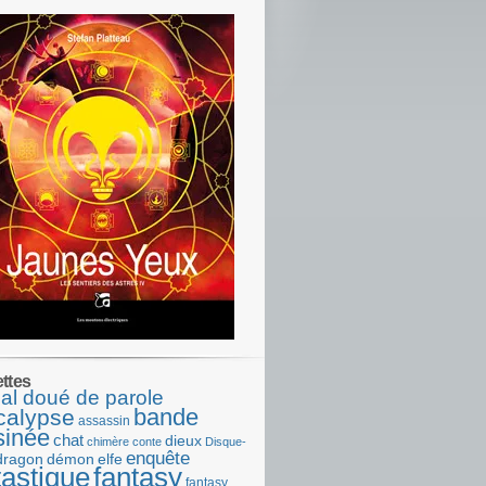
ettes
al doué de parole
bande
calypse
assassin
sinée
chat
dieux
chimère
conte
Disque-
enquête
dragon
démon
elfe
tastique
fantasy
fantasy