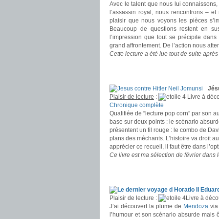
Avec le talent que nous lui connaissons
l’assassin royal, nous rencontrons – e
plaisir que nous voyons les pièces s’i
Beaucoup de questions restent en sus
l’impression que tout se précipite dans 
grand affrontement. De l’action nous atten
Cette lecture a été lue tout de suite après
.
.
Jés
Plaisir de lecture
:
Livre à déco
Chronique complète
Qualifiée de “lecture pop corn” par son au
base sur deux points : le scénario absur
présentent un fil rouge : le combo de David
plans des méchants. L’histoire va droit au
apprécier ce recueil, il faut être dans l’
Ce livre est ma sélection de février dans
.
.
Plaisir de lecture :
Livre à déco
J’ai découvert la plume de
Mendoza
via
l’humour et son scénario absurde mais ô