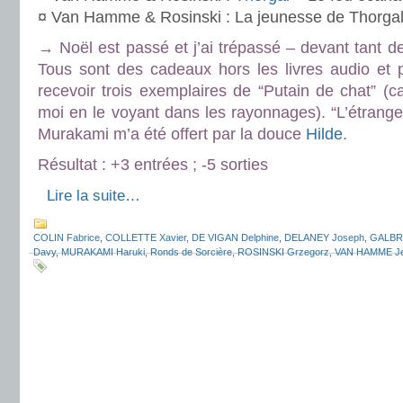
¤ Van Hamme & Rosinski : La jeunesse de Thorga
→ Noël est passé et j’ai trépassé – devant tant 
Tous sont des cadeaux hors les livres audio et pou
recevoir trois exemplaires de “Putain de chat” (ca
moi en le voyant dans les rayonnages). “L’étrange
Murakami m’a été offert par la douce
Hilde
.
Résultat : +3 entrées ; -5 sorties
.
Lire la suite…
COLIN Fabrice
,
COLLETTE Xavier
,
DE VIGAN Delphine
,
DELANEY Joseph
,
GALBRA
Davy
,
MURAKAMI Haruki
,
Ronds de Sorcière
,
ROSINSKI Grzegorz
,
VAN HAMME J