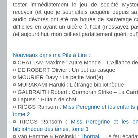
tester immédiatement le jeu de société Myst
recevoir (et que je souhaitais acquérir depuis sa 
audio dévorés ont été ma bouée de sauvetage car
difficiles en ayant un ulcère à l’œil (n’essayez pa
(et aujourd’hui, mon œil est parfaitement guéri, ouf
.
Nouveaux dans ma Pile à Lire
:
¤ CHATTAM Maxime : Autre Monde – L’Alliance des
¤ DE ROBERT Olivier : Un pet au casque
¤ MOURIER Davy : La petite Mort(e)
¤ MURAKAMI Haruki : L’étrange bibliothèque
¤ GALBRAITH Robert : Cormoran Strike – La Carri
¤ Lapuss’ : Putain de chat
¤ RIGGS Ransom :
Miss Peregrine et les enfants p
tome 2
¤ RIGGS Ransom :
Miss Peregrine et les en
bibliothèque des âmes, tome 3
¤ Van Hamme & Rosinski :
Thorgal
– Le feu écarla