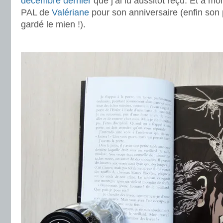
décembre dernier
que j’ai lu aussitôt reçu. Et à mon 
PAL de
Valériane
pour son anniversaire (enfin son 
gardé le mien !).
.