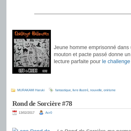
———————————————————
.
.
.
Jeune homme emprisonné dans 
mouton et pacte passé donne un 
lecture parfaite pour
le challeng
.
.
MURAKAMI Haruki
fantastique
,
livre illustré
,
nouvelle
,
onirisme
Rond de Sorcière #78
13/02/2017
Acr0
.