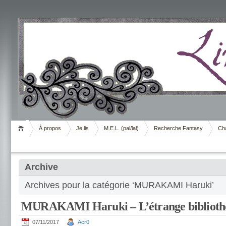
Livrement
À propos
Je lis
M.E.L. (pal/lal)
Recherche Fantasy
Cha
Archive
Archives pour la catégorie ‘MURAKAMI Haruki’
MURAKAMI Haruki – L’étrange biblioth
07/11/2017
Acr0