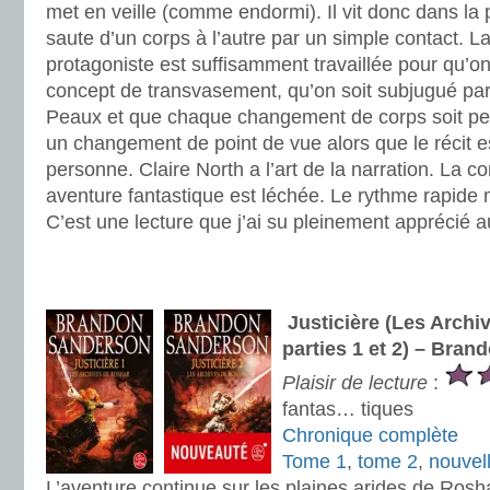
met en veille (comme endormi). Il vit donc dans la 
saute d’un corps à l’autre par un simple contact. L
protagoniste est suffisamment travaillée pour qu’on
concept de transvasement, qu’on soit subjugué par
Peaux et que chaque changement de corps soit p
un changement de point de vue alors que le récit e
personne. Claire North a l’art de la narration. La co
aventure fantastique est léchée. Le rythme rapide 
C’est une lecture que j’ai su pleinement apprécié a
.
.
Justicière (Les Archi
parties 1 et 2) – Bra
Plaisir de lecture
:
fantas… tiques
Chronique complète
Tome 1
,
tome 2
,
nouvel
L’aventure continue sur les plaines arides de Rosha