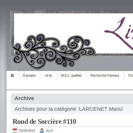
Livrement
À propos
Je lis
M.E.L. (pal/lal)
Recherche Fantasy
Cha
Archive
Archives pour la catégorie ‘LARCENET Manu’
Rond de Sorcière #110
05/09/2019
Acr0