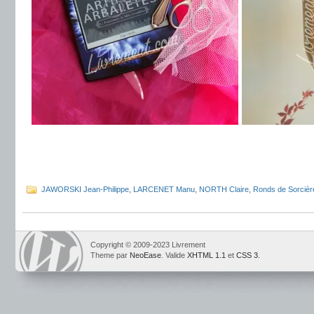
.
.
JAWORSKI Jean-Philippe
,
LARCENET Manu
,
NORTH Claire
,
Ronds de Sorcièr
Copyright © 2009-2023 Livrement
Theme par
NeoEase
. Valide
XHTML 1.1
et
CSS 3
.