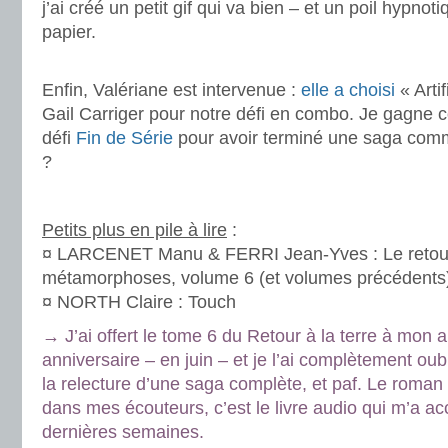
j’ai créé un petit gif qui va bien – et un poil hypnot
papier.
.
Enfin, Valériane est intervenue :
elle a choisi
« Arti
Gail Carriger pour notre défi en combo. Je gagne
défi
Fin de Série
pour avoir terminé une saga comm
?
.
Petits plus en pile à lire
:
¤ LARCENET Manu & FERRI Jean-Yves : Le retour 
métamorphoses, volume 6 (et volumes précédents
¤ NORTH Claire : Touch
→ J’ai offert le tome 6 du Retour à la terre à mon
anniversaire – en juin – et je l’ai complètement oubl
la relecture d’une saga complète, et paf. Le roman
dans mes écouteurs, c’est le livre audio qui m’a 
dernières semaines.