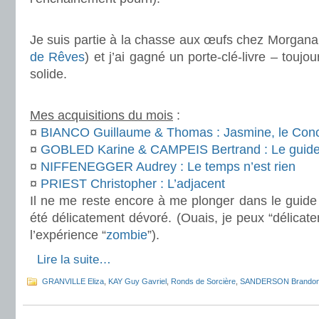
.
Je suis partie à la chasse aux œufs chez Morgana e
de Rêves
) et j’ai gagné un porte-clé-livre – toujour
solide.
.
Mes acquisitions du mois
:
¤
BIANCO Guillaume & Thomas : Jasmine, le Conc
¤
GOBLED Karine & CAMPEIS Bertrand : Le guide 
¤
NIFFENEGGER Audrey : Le temps n’est rien
¤
PRIEST Christopher : L’adjacent
Il ne me reste encore à me plonger dans le guide d
été délicatement dévoré. (Ouais, je peux “délicate
l’expérience “
zombie
”).
.
Lire la suite…
GRANVILLE Eliza
,
KAY Guy Gavriel
,
Ronds de Sorcière
,
SANDERSON Brando