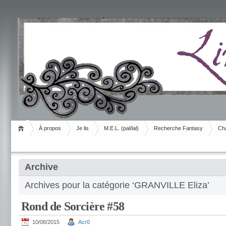
Livrement
À propos
Je lis
M.E.L. (pal/lal)
Recherche Fantasy
Cha
Archive
Archives pour la catégorie ‘GRANVILLE Eliza’
Rond de Sorcière #58
10/08/2015
Acr0