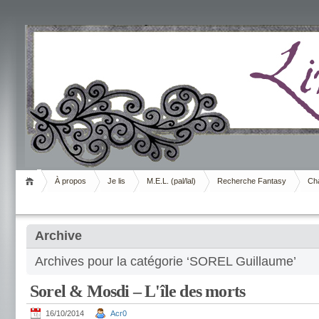
Livrement
À propos
Je lis
M.E.L. (pal/lal)
Recherche Fantasy
Cha
Archive
Archives pour la catégorie ‘SOREL Guillaume’
Sorel & Mosdi – L'île des morts
16/10/2014
Acr0