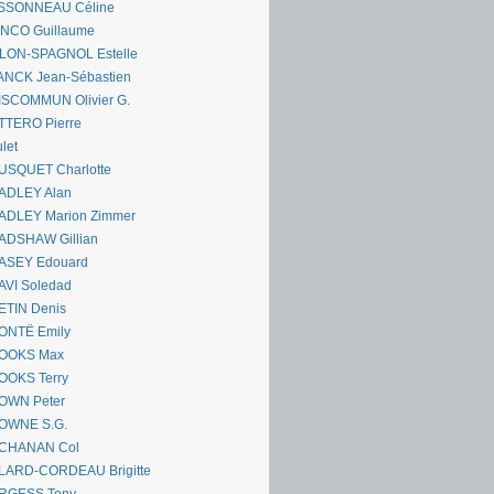
SSONNEAU Céline
ANCO Guillaume
LLON-SPAGNOL Estelle
ANCK Jean-Sébastien
ISCOMMUN Olivier G.
TTERO Pierre
let
USQUET Charlotte
ADLEY Alan
ADLEY Marion Zimmer
ADSHAW Gillian
ASEY Edouard
AVI Soledad
ETIN Denis
ONTË Emily
OOKS Max
OOKS Terry
OWN Peter
OWNE S.G.
CHANAN Col
LARD-CORDEAU Brigitte