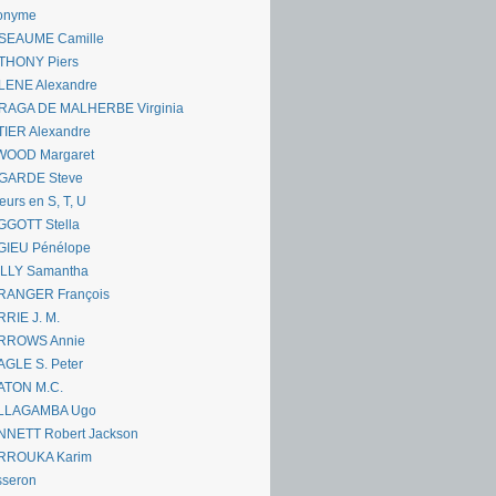
onyme
SEAUME Camille
THONY Piers
LENE Alexandre
RAGA DE MALHERBE Virginia
IER Alexandre
WOOD Margaret
GARDE Steve
eurs en S, T, U
GGOTT Stella
GIEU Pénélope
ILLY Samantha
RANGER François
RIE J. M.
RROWS Annie
GLE S. Peter
ATON M.C.
LLAGAMBA Ugo
NNETT Robert Jackson
RROUKA Karim
sseron