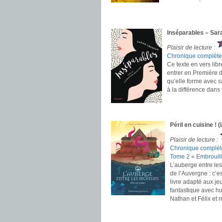
.
.
Inséparables – Sa
Plaisir de lecture
:
Chronique complète
Ce texte en vers lib
entrer en Première d
qu’elle forme avec sa
à la différence dans 
.
.
Péril en cuisine !
Plaisir de lecture :
Chronique complèt
Tome 2 « Embrouill
L’auberge entre le
de l’Auvergne : c’e
livre adapté aux je
fantastique avec hu
Nathan et Félix et 
.
.