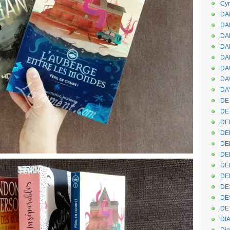
Cyr
DAB
DA
DA
DAN
DA
DA
DA
DAY
DE 
DE
DE
DE
DE
DE
DEN
DE
DE
DE
DE
DI