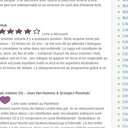
BU
petit peuple. Il se découvre avec délice et peut être amené à être
fois tant son intemporalité et sa richesse en sont des éléments forts.
BU
BU
BU
CA
 Hub
CA
Livre à découvrir
CA
e premier volume il y a quelques années. Série acquise tome par
CA
eux – 10 tomes en 10 ans – je me suis dit qu’attendre l’épilogue
CA
ur considérer la série dans son entièreté. La saga est constituée de
u, terre, air, feu et vide – composé chacun de deux volumes. Hub,
CEC
ateur sait où il va : son intrigue va gagner en force et en originalité au
Cé
érie est juste équilibre entre le récit et les superbes illustrations
Cha
rs et riches de détails. Le dépaysement est au programme grâce à ce
CH
CH
CH
CH
gal, volume 10) – Jean Van Hamme & Grzegorz Rosinski
CH
CH
Livre avec entrée au Panthéon
CH
doivent suivre Kriss de Valnor contre leur gré. Ils se retrouvent parmi
 entre deux dieux. Les similitudes avec les peuples aztèques sont
Ci
olumes 10 à 13 composent un cycle fondamental : fantastique, et
CI
mêlent pour fournir aux lecteurs beaucoup d’intensité. Le lien entre
CL