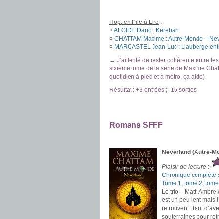
.
Hop, en Pile à Lire
:
¤
ALCIDE Dario : Kereban
¤
CHATTAM Maxime : Autre-Monde – Nev
¤
MARCASTEL Jean-Luc : L’auberge entre 
→ J’ai tenté de rester cohérente entre les
sixième tome de la série de Maxime Chatt
quotidien à pied et à métro, ça aide)
Résultat : +3 entrées ; -16 sorties
.
.
Romans SFFF
.
Neverland (Autre-M
Plaisir de lecture
:
Chronique complète s
Tome 1
,
tome 2
,
tome
Le trio – Matt, Ambre
est un peu lent mais 
retrouvent. Tant d’ave
souterraines pour retr