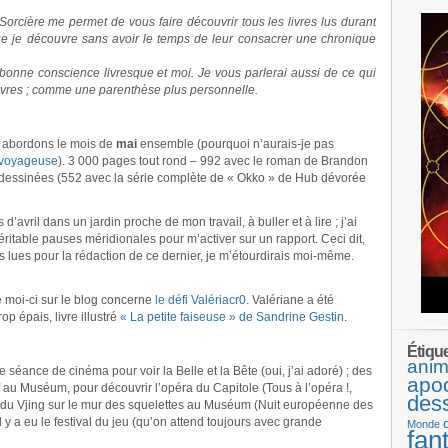
orcière me permet de vous faire découvrir tous les livres lus durant
que je découvre sans avoir le temps de leur consacrer une chronique
onne conscience livresque et moi. Je vous parlerai aussi de ce qui
livres ; comme une parenthèse plus personnelle.
: abordons le mois de
mai
ensemble (pourquoi n’aurais-je pas
voyageuse
). 3 000 pages tout rond – 992 avec le roman de Brandon
essinées (552 avec la série complète de « Okko » de Hub dévorée
avril dans un jardin proche de mon travail, à buller et à lire ; j’ai
itable pauses méridionales pour m’activer sur un rapport. Ceci dit,
es lues pour la rédaction de ce dernier, je m’étourdirais moi-même.
ce moi-ci sur le blog concerne
le défi Valériacr0
. Valériane a été
op épais, livre illustré
« La petite faiseuse » de Sandrine Gestin
.
Étiqu
anim
ne séance de cinéma pour voir la Belle et la Bête (oui, j’ai adoré) ; des
apo
 au Muséum, pour découvrir l’opéra du Capitole (Tous à l’opéra !,
des
r du Vjing sur le mur des squelettes au Muséum (Nuit européenne des
 y a eu le festival du jeu (qu’on attend toujours avec grande
Monde
fan