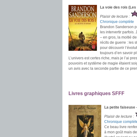
La voie des rois (Le
Plaisir de lecture :
Chronique complète
Brandon Sanderson pre
les intervertir parfois
– en gros, la moitié d
récits de guerre : les
pour découvrir l’évolu
toujours d’en savoir pl
L’univers est certes riche, mais je l’ai 
pouvoirs et système de magie étaient soig
un avis avec la seconde partie de ce pre
.
.
Livres graphiques SFFF
.
La petite faiseuse
Plaisir de lecture :
Chronique complèt
Ce beau livre renfe
à mon goût mais dem