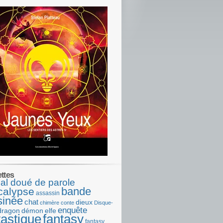
ettes
al doué de parole
bande
calypse
assassin
sinée
chat
dieux
chimère
conte
Disque-
enquête
dragon
démon
elfe
tastique
fantasy
fantasy