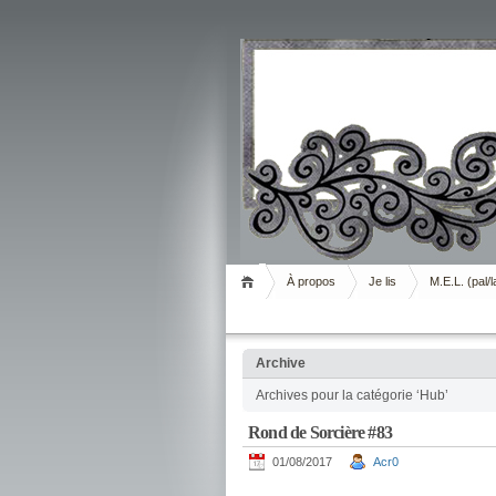
Livrement
À propos
Je lis
M.E.L. (pal/l
Archive
Archives pour la catégorie ‘Hub’
Rond de Sorcière #83
01/08/2017
Acr0
.