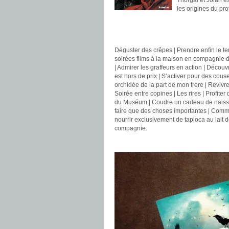
Thorgal et Jolan e
les origines du pro
.
.
Déguster des crêpes | Prendre enfin le t
soirées films à la maison en compagnie de 
| Admirer les graffeurs en action | Découv
est hors de prix | S’activer pour des cous
orchidée de la part de mon frère | Revivre
Soirée entre copines | Les rires | Profiter
du Muséum | Coudre un cadeau de naissan
faire que des choses importantes | Comme
nourrir exclusivement de tapioca au lait d
compagnie.
.