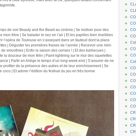
st mis à rude épreuve, mais avec la clé, quelques détails concernant
CL
tagoniste.
CL
CO
COE
emps de voir Beauty and the Beast au cinéma | Se motiver pour des
CO
mon frère | Se balader le nez en l’air | Et les papilles bien éveillées
COL
rir l’opéra de Toulouse en s’asseyant dans un fauteuil dont la place
Col
ettes | Déguster les premières fraises de l’année | Recevoir une mini-
CO
 de smoothies | Enfin la saison des cerises ! | Et des barbecues |
CO
 de la douceur de mon félin | Paint-lightning sur le mur des squelettes
ce | Partir en Ariège le temps d’un long week-end | S’assurer de ne
Col
 profiter de la présence des autres et de leur enrichissement | Se
CO
e coco | Et adorer l’édition du festival du jeu en très bonne
CO
CO
CO
CO
CO
CO
CR
CR
CR
CR