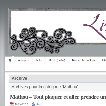
Livrement
À propos
Je lis
M.E.L. (pal/lal)
Recherche Fantasy
Cha
Archive
Archives pour la catégorie ‘Mathou’
Mathou – Tout plaquer et aller prendre un
05/04/2017
Acr0