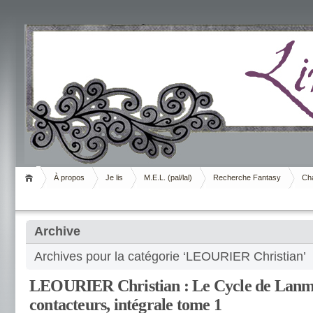
Livrement
À propos
Je lis
M.E.L. (pal/lal)
Recherche Fantasy
Cha
Archive
Archives pour la catégorie ‘LEOURIER Christian’
LEOURIER Christian : Le Cycle de Lanm
contacteurs, intégrale tome 1