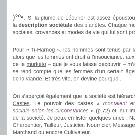
.
)°º•.
Si la plume de Léourier est assez époustouf
la
description sociétale
des planètes. Chaque mo
sociales, croyances et modes de vie qui lui sont pr
.
Pour « Ti-Harnog », les hommes sont tenus par la
alors que les femmes ont droit à l’insouciance, a
de la
murkéto
– que je vous laisse découvrir – m’a
se rend compte que les femmes d’un certain â
de la viande. Et très vite, on devine pourquoi.
.
On s’aperçoit également que la société est hiérarc
Castes
. Le pouvoir des castes «
montaient et
sociale selon les circonstances
» (p.72) et leur 
de la société. Je peux en lister quelques unes : N
Charpentier, Tailleur, Justicier, Nourricier, Messag
Marchand ou encore Cultivateur.