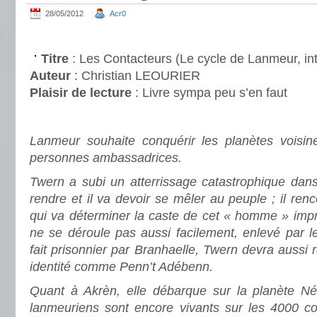
28/05/2012
Acr0
.
Titre
: Les Contacteurs (Le cycle de Lanmeur, in
Auteur
: Christian LEOURIER
Plaisir de lecture
:
Livre sympa peu s’en faut
.
Lanmeur souhaite conquérir les planètes voisi
personnes ambassadrices.
Twern a subi un atterrissage catastrophique dans
rendre et il va devoir se mêler au peuple ; il ren
qui va déterminer la caste de cet « homme » impr
ne se déroule pas aussi facilement, enlevé par l
fait prisonnier par Branhaelle, Twern devra aussi 
identité comme Penn’t Adébenn.
Quant à Akrèn, elle débarque sur la planète Né
lanmeuriens sont encore vivants sur les 4000 c