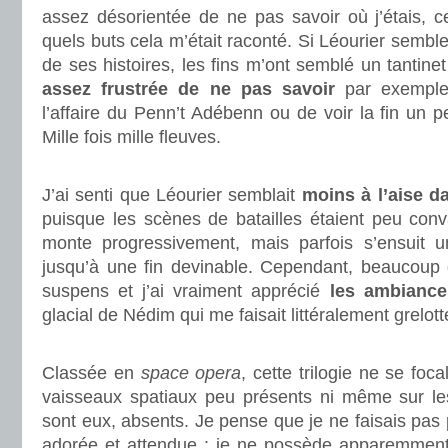
assez désorientée de ne pas savoir où j’étais, c
quels buts cela m’était raconté. Si Léourier sembl
de ses histoires, les fins m’ont semblé un tantinet
assez frustrée de ne pas savoir
par exemple 
l’affaire du Penn’t Adébenn ou de voir la fin un 
Mille fois mille fleuves.
.
J’ai senti que Léourier semblait
moins à l’aise d
puisque les scènes de batailles étaient peu con
monte progressivement, mais parfois s’ensuit u
jusqu’à une fin devinable. Cependant, beaucoup 
suspens et j’ai vraiment apprécié
les ambiance
glacial de Nédim qui me faisait littéralement grelott
.
Classée en
space opera
, cette trilogie ne se foc
vaisseaux spatiaux peu présents ni même sur les 
sont eux, absents. Je pense que je ne faisais pas p
adorée et attendue : je ne possède apparemment