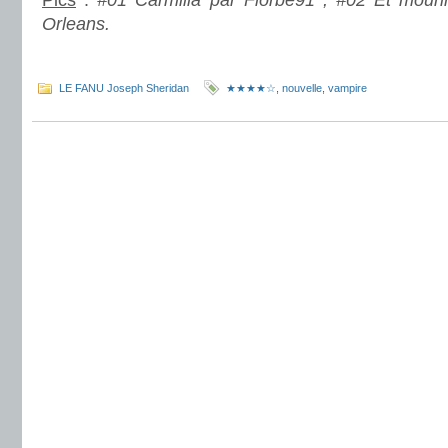
Pics
:
#01 Carmilla par Florbe91 ; #02 Et mourir
Orleans.
.
LE FANU Joseph Sheridan
★★★★☆
,
nouvelle
,
vampire