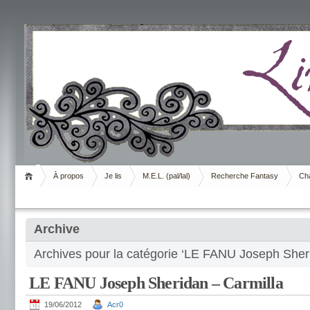
Livrement
À propos
Je lis
M.E.L. (pal/lal)
Recherche Fantasy
Cha
Archive
Archives pour la catégorie ‘LE FANU Joseph Sher
LE FANU Joseph Sheridan – Carmilla
19/06/2012
Acr0