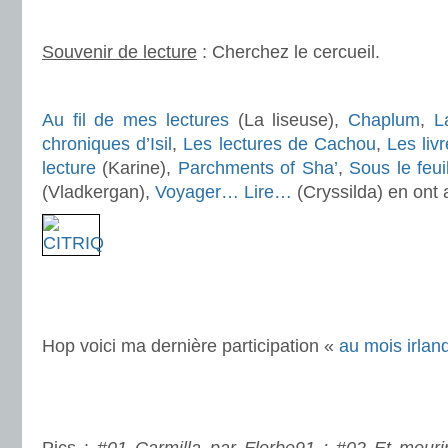
.
Souvenir de lecture
: Cherchez le cercueil.
.
Au fil de mes lectures
(La liseuse),
Chaplum
,
L
chroniques d’Isil
,
Les lectures de Cachou
,
Les liv
lecture
(Karine),
Parchments of Sha’
,
Sous le feui
(Vladkergan),
Voyager… Lire…
(Cryssilda) en ont 
.
.
Hop voici ma dernière participation «
au mois irlan
.
.