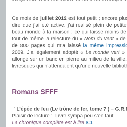
.
Ce mois de
juillet 2012
est tout petit ; encore plu
dire que j’ai été active, j’ai réalisé plein de peti
beau monde à la maison ; ce qui laisse moins de 
tout de même la relecture du «
Nom du vent
» de 
de 800 pages qui m’a laissé
la même impressio
2009. J’ai également adopté «
Le monde vert
» d
allongé sur un banc en pierre au milieu de la vill
livresques qui n’attendaient qu’une nouvelle biblio
.
.
Romans SFFF
.
L’épée de feu (Le trône de fer, tome 7 ) – G.
Plaisir de lecture
:
Livre sympa peu s’en faut
La chronique complète est à lire
ICI
.