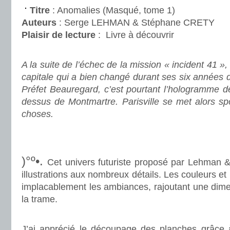
Titre
: Anomalies (Masqué, tome 1)
Auteurs
: Serge LEHMAN & Stéphane CRETY
Plaisir de lecture
:
Livre à découvrir
.
A la suite de l’échec de la mission « incident 41 », 
capitale qui a bien changé durant ses six années
Préfet Beauregard, c’est pourtant l’hologramme 
dessus de Montmartre. Parisville se met alors s
choses.
.
.
)°º•.
Cet univers futuriste proposé par Lehman &
illustrations aux nombreux détails. Les couleurs et 
implacablement les ambiances, rajoutant une dime
la trame.
.
J’ai apprécié le découpage des planches grâce