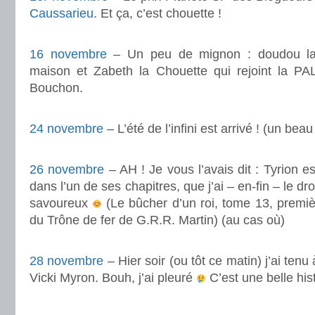
Caussarieu
. Et ça, c’est chouette !
.
16 novembre
– Un peu de mignon : doudou lapi
maison et Zabeth la Chouette qui rejoint la PAL 
Bouchon.
.
24 novembre
– L’été de l’infini est arrivé ! (un be
.
26 novembre
– AH ! Je vous l’avais dit : Tyrion es
dans l’un de ses chapitres, que j’ai – en-fin – le dro
savoureux
(Le bûcher d’un roi, tome 13, premièr
du Trône de fer de G.R.R. Martin) (au cas où)
.
28 novembre
– Hier soir (ou tôt ce matin) j’ai ten
Vicki Myron. Bouh, j’ai pleuré
C’est une belle hist
.