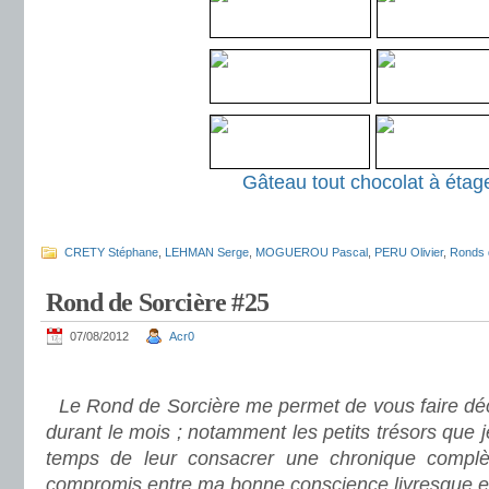
Gâteau tout chocolat à étag
.
CRETY Stéphane
,
LEHMAN Serge
,
MOGUEROU Pascal
,
PERU Olivier
,
Ronds 
Rond de Sorcière #25
07/08/2012
Acr0
.
Le Rond de Sorcière me permet de vous faire déco
durant le mois ; notamment les petits trésors que 
temps de leur consacrer une chronique complè
compromis entre ma bonne conscience livresque e