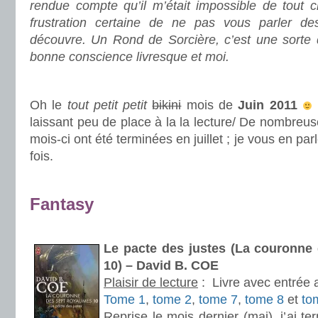
rendue compte qu’il m’était impossible de tout c
frustration certaine de ne pas vous parler des
découvre. Un Rond de Sorcière, c’est une sorte
bonne conscience livresque et moi.
.
Oh le
tout petit petit
bikini
mois de
Juin 2011
laissant peu de place à la la lecture/ De nombreu
mois-ci ont été terminées en juillet ; je vous en pa
fois.
.
Fantasy
.
Le pacte des justes (La couronne
10) – David B. COE
Plaisir de lecture
:
Livre avec entrée 
Tome 1
,
tome 2
,
tome 7
,
tome 8
et
to
Reprise le mois dernier (mai), j’ai t