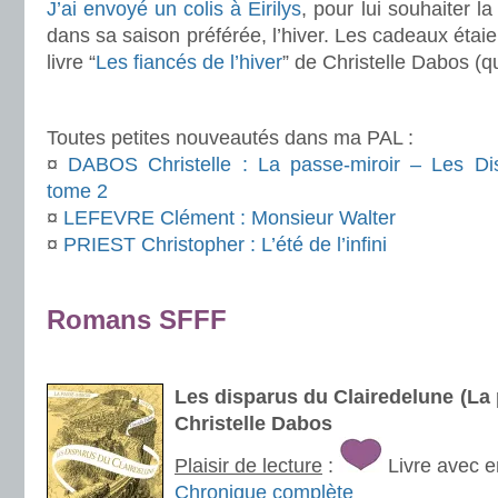
J’ai envoyé un colis à Eirilys
, pour lui souhaiter l
dans sa saison préférée, l’hiver. Les cadeaux étai
livre “
Les fiancés de l’hiver
” de Christelle Dabos (q
.
Toutes petites nouveautés dans ma PAL :
¤
DABOS Christelle : La passe-miroir – Les Di
tome 2
¤
LEFEVRE Clément : Monsieur Walter
¤
PRIEST Christopher : L’été de l’infini
.
Romans SFFF
.
Les disparus du Clairedelune (La 
Christelle Dabos
Plaisir de lecture
:
Livre avec e
Chronique complète