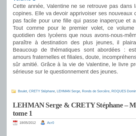
Cette année, Valentine ne se retrouve pas dans
copines. Elle va devoir apprivoiser ses nouveaux c
pas facile pour une fille qui passe inaperçue et a
Tout comme pour le premier volet, ce volume
quotidien des lycéens que nous avons-nous-même 
paraître à destination des plus jeunes, il plair
Beaucoup de thématiques sont abordées : est
amours fraternelles et filiales, doute, incompréhens
sûr amitié. Grâce à la vie de Valentine, le livre 
sérieuse sur le questionnement des jeunes.
.
Boulet
,
CRETY Stéphane
,
LEHMAN Serge
,
Ronds de Sorcière
,
ROQUES Domin
LEHMAN Serge & CRETY Stéphane – Mas
tome 1
18/05/2012
Acr0
.