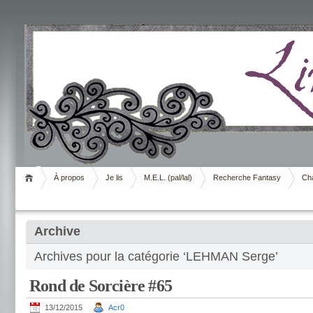
Livrement
À propos
Je lis
M.E.L. (pal/lal)
Recherche Fantasy
Cha
Archive
Archives pour la catégorie ‘LEHMAN Serge’
Rond de Sorcière #65
13/12/2015
Acr0