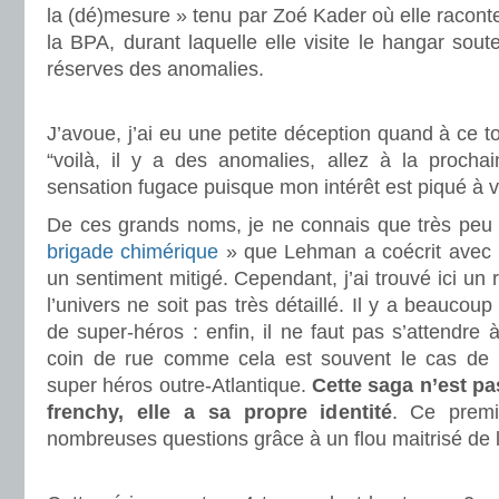
la (dé)mesure » tenu par Zoé Kader où elle racon
la BPA, durant laquelle elle visite le hangar sout
réserves des anomalies.
.
J’avoue, j’ai eu une petite déception quand à ce t
“voilà, il y a des anomalies, allez à la prochai
sensation fugace puisque mon intérêt est piqué à vif
De ces grands noms, je ne connais que très peu l
brigade chimérique
» que Lehman a coécrit avec F
un sentiment mitigé. Cependant, j’ai trouvé ici un
l’univers ne soit pas très détaillé. Il y a beaucoup
de super-héros : enfin, il ne faut pas s’attendre 
coin de rue comme cela est souvent le cas de l
super héros outre-Atlantique.
Cette saga n’est pa
frenchy, elle a sa propre identité
. Ce prem
nombreuses questions grâce à un flou maitrisé de 
.