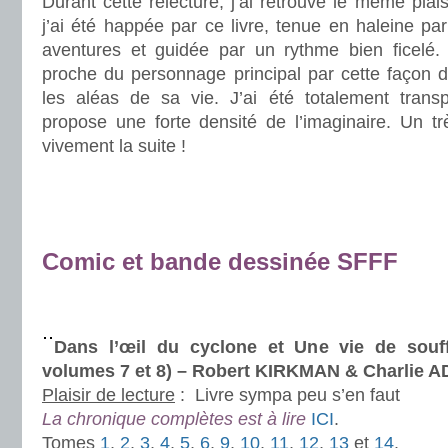
Durant cette relecture, j’ai retrouvé le même plais
j’ai été happée par ce livre, tenue en haleine pa
aventures et guidée par un rythme bien ficelé.
proche du personnage principal par cette façon d
les aléas de sa vie. J’ai été totalement transpo
propose une forte densité de l’imaginaire. Un tr
vivement la suite !
.
.
.
Comic et bande dessinée SFFF
.
.
Dans l’œil du cyclone et Une vie de souf
volumes 7 et 8) – Robert KIRKMAN & Charlie 
Plaisir de lecture
:
Livre sympa peu s’en faut
La chronique complètes est à lire
ICI
.
Tomes
1
,
2
,
3
,
4
,
5
,
6
,
9
,
10
,
11
,
12
,
13
et
14
.