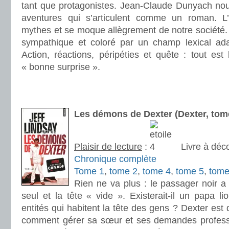
tant que protagonistes. Jean-Claude Dunyach nou
aventures qui s’articulent comme un roman. L’a
mythes et se moque allègrement de notre société.
sympathique et coloré par un champ lexical ada
Action, réactions, péripéties et quête : tout es
« bonne surprise ».
.
.
Les démons de Dexter (Dexter, tome
Plaisir de lecture
:
Livre à déco
Chronique complète
Tome 1
,
tome 2
,
tome 4
,
tome 5
,
tome
Rien ne va plus : le passager noir a 
seul et la tête « vide ». Existerait-il un papa 
entités qui habitent la tête des gens ? Dexter est 
comment gérer sa sœur et ses demandes professi