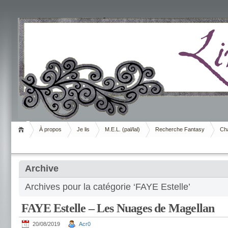
Livrement
À propos
Je lis
M.E.L. (pal/lal)
Recherche Fantasy
Cha
Archive
Archives pour la catégorie ‘FAYE Estelle’
FAYE Estelle – Les Nuages de Magellan
20/08/2019
Acr0