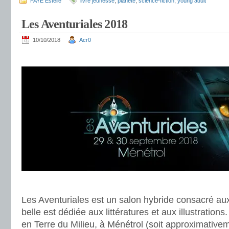
FAYE Estelle
livre jeunesse
,
planète
,
science-fiction
,
young adult
Les Aventuriales 2018
10/10/2018
Acr0
.
.
Les Aventuriales est un salon hybride consacré aux
belle est dédiée aux littératures et aux illustrations
en Terre du Milieu, à Ménétrol (soit approximativ