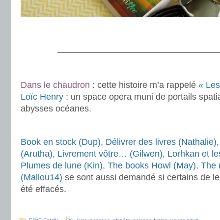
.
———————————————————
.
Dans le chaudron
: cette histoire m’a rappelé
« Les
Loïc Henry
: un space opera muni de portails spati
abysses océanes.
.
Book en stock (Dup)
,
Délivrer des livres (Nathalie)
(Arutha)
,
Livrement vôtre… (Gilwen)
,
Lorhkan et l
Plumes de lune (Kin)
,
The books Howl (May)
,
The 
(Mallou14)
se sont aussi demandé si certains de le
été effacés.
.