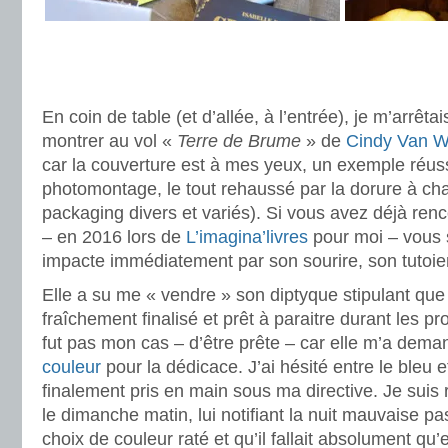
.
.
En coin de table (et d’allée, à l’entrée), je m’arrêta
montrer au vol «
Terre de Brume
» de
Cindy Van W
car la couverture est à mes yeux, un exemple réussi 
photomontage, le tout rehaussé par la dorure à c
packaging divers et variés). Si vous avez déjà ren
– en 2016 lors de
L’imagina’livres
pour moi – vous 
impacte immédiatement par son sourire, son tutoiem
Elle a su me « vendre » son diptyque stipulant que
fraîchement finalisé et prêt à paraitre durant les p
fut pas mon cas – d’être prête – car elle m’a dem
couleur
pour la dédicace. J’ai hésité entre le bleu et
finalement pris en main sous ma directive. Je sui
le dimanche matin, lui notifiant la nuit mauvaise p
choix de couleur raté et qu’il fallait absolument q