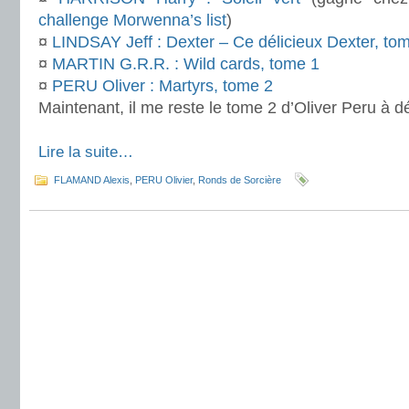
challenge Morwenna’s list
)
¤
LINDSAY Jeff : Dexter – Ce délicieux Dexter, to
¤
MARTIN G.R.R. : Wild cards, tome 1
¤
PERU Oliver : Martyrs, tome 2
Maintenant, il me reste le tome 2 d’Oliver Peru à dé
.
Lire la suite…
FLAMAND Alexis
,
PERU Olivier
,
Ronds de Sorcière