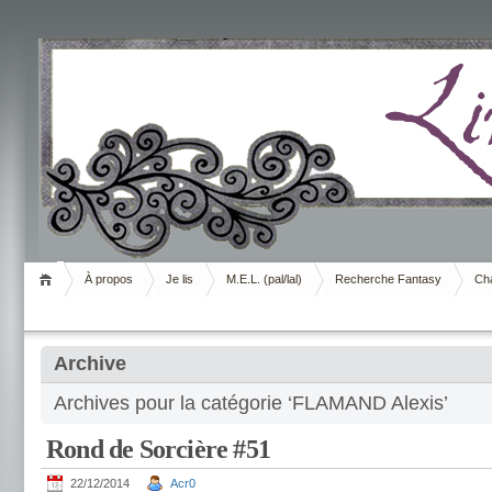
Livrement
À propos
Je lis
M.E.L. (pal/lal)
Recherche Fantasy
Cha
Archive
Archives pour la catégorie ‘FLAMAND Alexis’
Rond de Sorcière #51
22/12/2014
Acr0