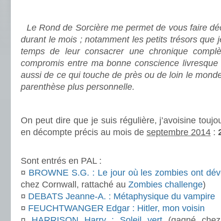
.
Le Rond de Sorcière me permet de vous faire déco
durant le mois ; notamment les petits trésors que 
temps de leur consacrer une chronique complè
compromis entre ma bonne conscience livresque e
aussi de ce qui touche de près ou de loin le mond
parenthèse plus personnelle.
.
On peut dire que je suis régulière, j’avoisine toujo
en décompte précis au mois de
septembre 2014
:
.
Sont entrés en PAL :
¤
BROWNE S.G. : Le jour où les zombies ont dév
chez Cornwall, rattaché au
Zombies challenge
)
¤
DEBATS Jeanne-A. : Métaphysique du vampire
¤
FEUCHTWANGER Edgar : Hitler, mon voisin
¤
HARRISON Harry : Soleil vert
(gagné chez 