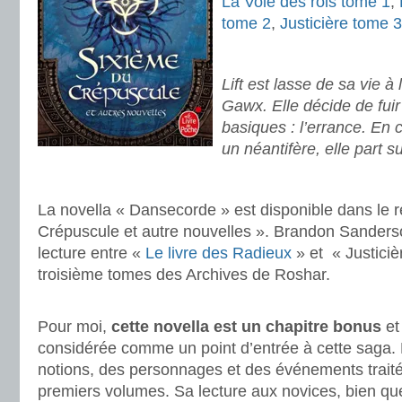
La Voie des rois tome 1
,
tome 2
,
Justicière tome 3
.
Lift est lasse de sa vie 
Gawx. Elle décide de fuir
basiques : l’errance. En
un néantifère, elle part s
.
La novella « Dansecorde » est disponible dans le 
Crépuscule et autre nouvelles ». Brandon Sanders
lecture entre «
Le livre des Radieux
» et « Justiciè
troisième tomes des Archives de Roshar.
.
Pour moi,
cette novella est un chapitre bonus
et
considérée comme un point d’entrée à cette saga. E
notions, des personnages et des événements trait
premiers volumes. Sa lecture aux novices, bien qu