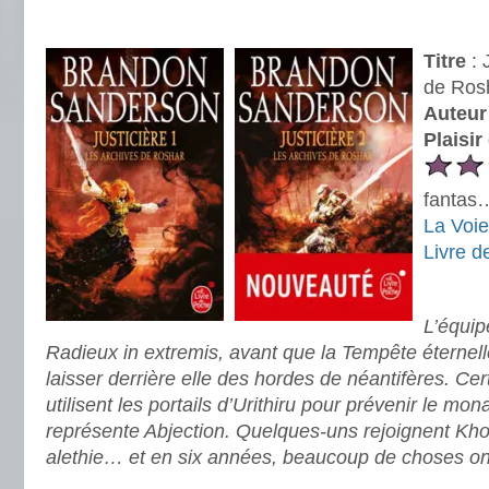
.
Titre
: 
de Rosh
Auteur
Plaisir
fantas…
La Voie
Livre d
.
L’équipe
Radieux in extremis, avant que la Tempête éternel
laisser derrière elle des hordes de néantifères. Cer
utilisent les portails d’Urithiru pour prévenir le m
représente Abjection. Quelques-uns rejoignent Kholi
alethie… et en six années, beaucoup de choses on