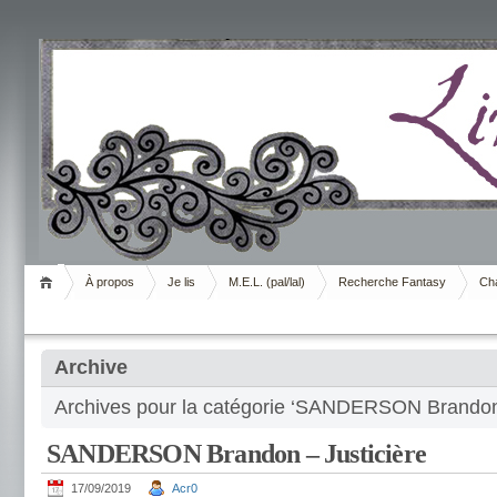
Livrement
À propos
Je lis
M.E.L. (pal/lal)
Recherche Fantasy
Cha
Archive
Archives pour la catégorie ‘SANDERSON Brando
SANDERSON Brandon – Justicière
17/09/2019
Acr0