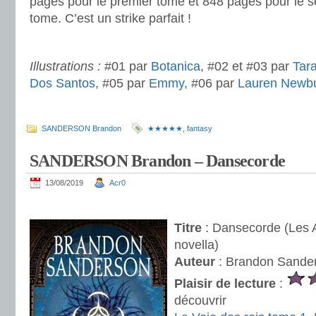
pages pour le premier tome et 848 pages pour le 
tome. C’est un strike parfait !
.
Illustrations :
#01 par
Botanica
, #02 et #03 par
Tara
Dos Santos
, #05 par
Emmy
, #06 par
Lauren Newb
SANDERSON Brandon
★★★★★
,
fantasy
SANDERSON Brandon – Dansecorde
13/08/2019
Acr0
.
Titre
: Dansecorde (Les 
novella)
Auteur
: Brandon Sande
Plaisir de lecture
:
découvrir