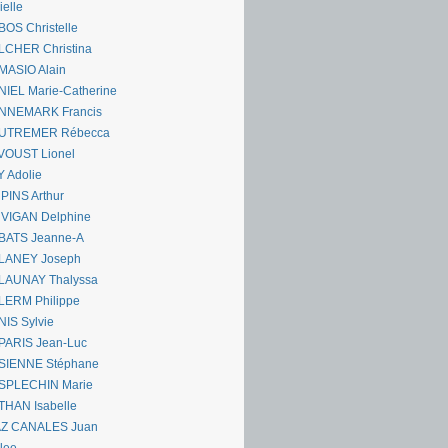
ielle
OS Christelle
LCHER Christina
MASIO Alain
IEL Marie-Catherine
NNEMARK Francis
UTREMER Rébecca
VOUST Lionel
 Adolie
PINS Arthur
 VIGAN Delphine
BATS Jeanne-A
LANEY Joseph
LAUNAY Thalyssa
LERM Philippe
IS Sylvie
PARIS Jean-Luc
SIENNE Stéphane
SPLECHIN Marie
THAN Isabelle
AZ CANALES Juan