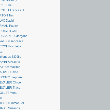
RGESS Tony
RKE Sue
RNETT Frances H.
RTON Tim
LVO David
RMAN Patrick
RRIGER Gail
USSARIEU Morgane
VALLO Francesca
COLI Nicoletta
ka
llenges & Défis
AMBLAIN Joris
ATTAM Maxime
AUVEL David
BOSKY Stephen
EVALIER Chloé
EVALIER Tracy
OLLET Mona
ou
VIELLO Emmanuel
ARKE Susanna