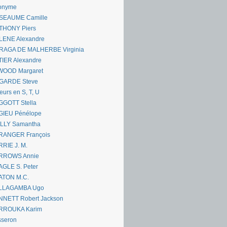
onyme
SEAUME Camille
THONY Piers
LENE Alexandre
RAGA DE MALHERBE Virginia
IER Alexandre
WOOD Margaret
GARDE Steve
eurs en S, T, U
GGOTT Stella
GIEU Pénélope
ILLY Samantha
RANGER François
RIE J. M.
RROWS Annie
GLE S. Peter
ATON M.C.
LLAGAMBA Ugo
NNETT Robert Jackson
RROUKA Karim
sseron