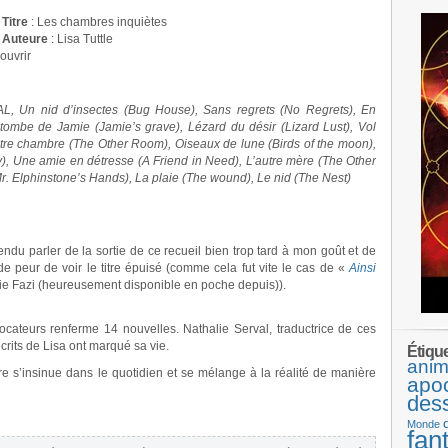
Titre
: Les chambres inquiètes
Auteure
: Lisa Tuttle
ouvrir
L, Un nid d’insectes (Bug House), Sans regrets (No Regrets), En
tombe de Jamie (Jamie’s grave), Lézard du désir (Lizard Lust), Vol
utre chambre (The Other Room), Oiseaux de lune (Birds of the moon),
, Une amie en détresse (A Friend in Need), L’autre mère (The Other
r. Elphinstone’s Hands), La plaie (The wound), Le nid (The Nest)
ndu parler de la sortie de ce recueil bien trop tard à mon goût et de
e peur de voir le titre épuisé (comme cela fut vite le cas de «
Ainsi
nie Fazi (heureusement disponible en poche depuis)).
vocateurs renferme 14 nouvelles. Nathalie Serval, traductrice de ces
crits de Lisa ont marqué sa vie.
Étiqu
anim
ire s’insinue dans le quotidien et se mélange à la réalité de manière
apo
des
Monde
fan