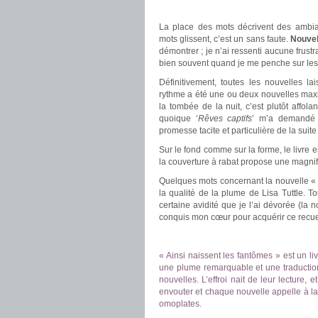
.
La place des mots décrivent des ambia
mots glissent, c’est un sans faute.
Nouvel
démontrer ; je n’ai ressenti aucune frustra
bien souvent quand je me penche sur les
Définitivement, toutes les nouvelles la
rythme a été une ou deux nouvelles maxim
la tombée de la nuit, c’est plutôt affola
quoique ‘
Rêves captifs
’ m’a demandé d
promesse tacite et particulière de la suite
Sur le fond comme sur la forme, le livre 
la couverture à rabat propose une magnifi
Quelques mots concernant la nouvelle 
la qualité de la plume de Lisa Tuttle. 
certaine avidité que je l’ai dévorée (la n
conquis mon cœur pour acquérir ce recue
.
.
« Ainsi naissent les fantômes » est un li
une plume remarquable et une traduction
nouvelles. L’effroi nait de leur lecture, 
envouter et chaque nouvelle appelle à la 
omoplates.