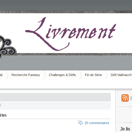
al)
Recherche Fantasy
Challenges & Défis
Fin de Série
Défi Valériacr0
’
ètes
25 commentaires
Je lis