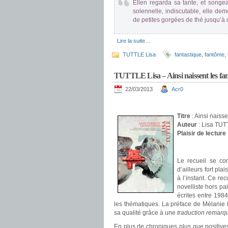
Ellen regarda sa tante, et songea
solennelle, indiscutable, elle dem
de petites gorgées de thé jusqu’à c
.
Lire la suite…
TUTTLE Lisa
fantastique
,
fantôme
,
TUTTLE Lisa – Ainsi naissent les fa
22/03/2013
Acr0
.
Titre
: Ainsi naiss
Auteur
: Lisa TU
Plaisir de lecture
.
Le recueil se co
d’ailleurs fort pl
à l’instant. Ce re
novelliste hors pa
écrites entre 1984
les thématiques. La préface de Mélanie 
sa qualité grâce à une
traduction remarq
En plus de chroniques plus que positives,