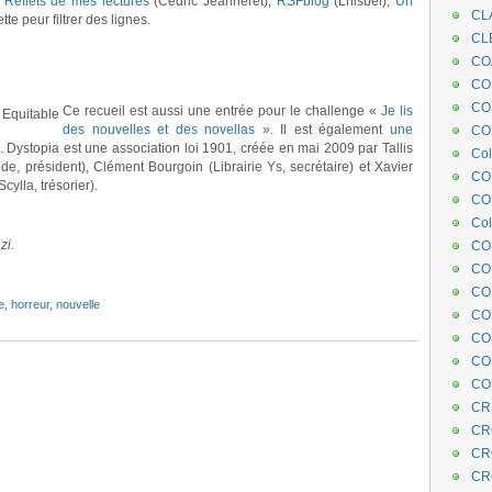
,
Reflets de mes lectures
(Cédric Jeanneret),
RSFblog
(Lhisbei),
Un
CL
tte peur filtrer des lignes.
CL
CO
COE
CO
Ce recueil est aussi une entrée pour le challenge «
Je lis
des nouvelles et des novellas
». Il est également
une
COL
. Dystopia est une association loi 1901, créée en mai 2009 par Tallis
Col
bde, président), Clément Bourgoin (Librairie Ys, secrétaire) et Xavier
CO
Scylla, trésorier).
CO
Col
zi.
CO
CO
CO
e
,
horreur
,
nouvelle
CO
CO
CO
CO
CR
CR
CR
CR