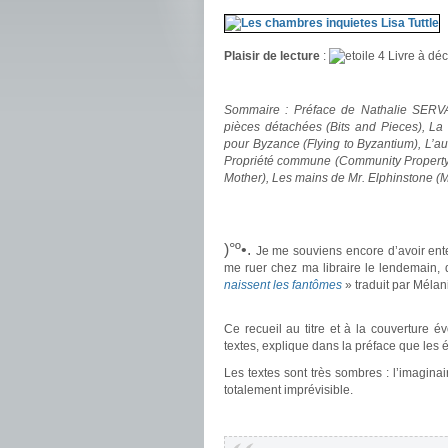
Plaisir de lecture
:
Livre à déc
.
Sommaire : Préface de Nathalie SERVA
pièces détachées (Bits and Pieces), La 
pour Byzance (Flying to Byzantium), L’a
Propriété commune (Community Property)
Mother), Les mains de Mr. Elphinstone (M
.
.
)°º•.
Je me souviens encore d’avoir ente
me ruer chez ma libraire le lendemain, d
naissent les fantômes
» traduit par Méla
.
Ce recueil au titre et à la couverture é
textes, explique dans la préface que les é
Les textes sont très sombres : l’imagina
totalement imprévisible.
.