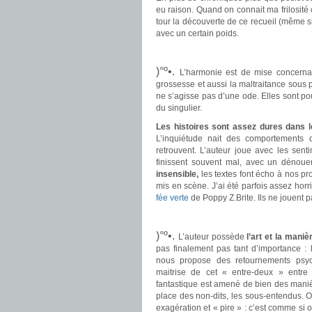
eu raison. Quand on connait ma frilosité 
tour la découverte de ce recueil (même si
avec un certain poids.
.
.
)°º•.
L’harmonie est de mise concerna
grossesse et aussi la maltraitance sous pl
ne s’agisse pas d’une ode. Elles sont pou
du singulier.
.
Les histoires sont assez dures dans 
L’inquiétude nait des comportements 
retrouvent. L’auteur joue avec les senti
finissent souvent mal, avec un dénouem
insensible,
les textes font écho à nos p
mis en scène. J’ai été parfois assez hor
fée verte
de Poppy Z.Brite. Ils ne jouent p
.
.
)°º•.
L’auteur possède
l’art et la maniè
pas finalement pas tant d’importance : l
nous propose des retournements psyc
maitrise de cet « entre-deux » entre r
fantastique est amené de bien des mani
place des non-dits, les sous-entendus.
exagération et « pire » : c’est comme si 