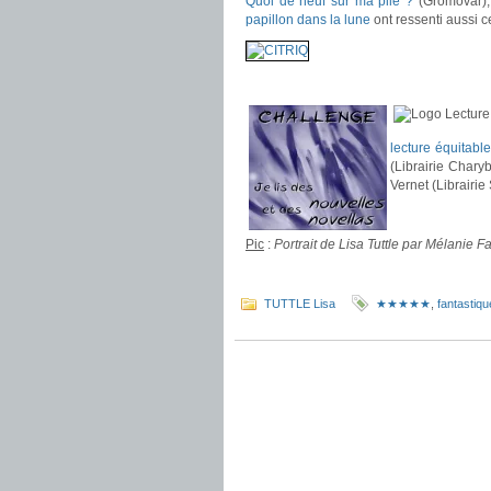
Quoi de neuf sur ma pile ?
(Gromovar)
papillon dans la lune
ont ressenti aussi ce
.
lecture équitable
(Librairie Chary
Vernet (Librairie 
.
Pic
:
Portrait de Lisa Tuttle par Mélanie Fa
.
TUTTLE Lisa
★★★★★
,
fantastiqu