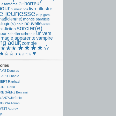
horreur
fantôme
fée
que
our
livre illustré
humour noir
re jeunesse
loup-garou
magicien(ne)
monde parallèle
nouvelle
logie(s)
nain
ombre
sorcier(e)
e-fiction
univers
mpunk
thriller
uchronie
 magie apparente
vampire
ng adult
zombie
★★★★☆
★★★★
♥
★☆☆
★★☆☆☆
ories
AMS Douglas
LARD Charlie
BERT Raphaël
CIDE Dario
IRE SÁENZ Benjamin
MANZA Jérémie
PHONA Adrian
WETT Audrey
ge