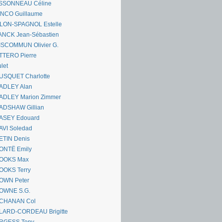
SSONNEAU Céline
ANCO Guillaume
LLON-SPAGNOL Estelle
ANCK Jean-Sébastien
ISCOMMUN Olivier G.
TTERO Pierre
let
USQUET Charlotte
ADLEY Alan
ADLEY Marion Zimmer
ADSHAW Gillian
ASEY Edouard
AVI Soledad
ETIN Denis
ONTË Emily
OOKS Max
OOKS Terry
OWN Peter
OWNE S.G.
CHANAN Col
LARD-CORDEAU Brigitte