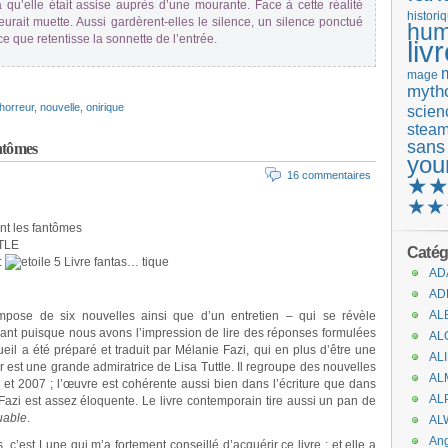
 qu’elle était assise auprès d’une mourante. Face à cette réalité
histori
eurait muette. Aussi gardèrent-elles le silence, un silence ponctué
hum
e que retentisse la sonnette de l’entrée.
liv
mage
mytho
horreur
,
nouvelle
,
onirique
scienc
stea
sans
ntômes
you
16 commentaires
★
★★
ent les fantômes
TTLE
Catég
:
Livre fantas… tique
AD
AD
AL
mpose de six nouvelles ainsi que d’un entretien – qui se révèle
aisant puisque nous avons l’impression de lire des réponses formulées
AL
cueil a été préparé et traduit par Mélanie Fazi, qui en plus d’être une
AL
ir est une grande admiratrice de Lisa Tuttle. Il regroupe des nouvelles
AL
 et 2007 ; l’œuvre est cohérente aussi bien dans l’écriture que dans
AL
Fazi est assez éloquente. Le livre contemporain tire aussi un pan de
uable
.
.
AL
An
 c’est Lune qui m’a fortement conseillé d’acquérir ce livre ; et elle a