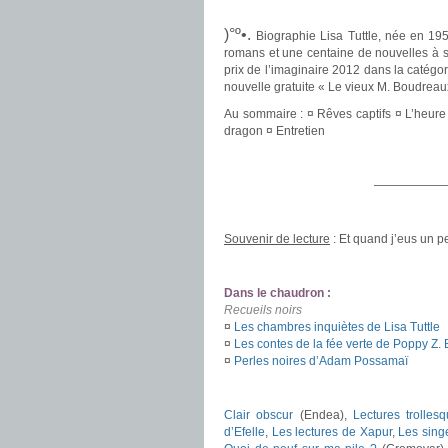
.
.
)°º•.
Biographie Lisa Tuttle, née en 195
romans et une centaine de nouvelles à so
prix de l’imaginaire 2012 dans la catégo
nouvelle gratuite « Le vieux M. Boudreau
Au sommaire : ¤ Rêves captifs ¤ L’heure
dragon ¤ Entretien
.
——————
.
Souvenir de lecture
: Et quand j’eus un peu 
.
Dans le chaudron :
Recueils noirs
¤
Les chambres inquiètes de Lisa Tuttle
¤
Les contes de la fée verte de Poppy Z. B
¤
Perles noires d’Adam Possamaï
.
Clair obscur
(Endea),
Lectures trolles
d’Efelle
,
Les lectures de Xapur
,
Les sing