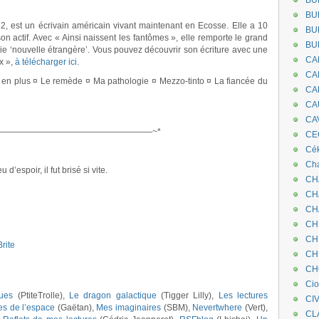
BU
BU
2, est un écrivain américain vivant maintenant en Ecosse. Elle a 10
BU
n actif. Avec « Ainsi naissent les fantômes », elle remporte le grand
BU
rie ‘nouvelle étrangère’. Vous pouvez découvrir son écriture avec une
CA
x »,
à télécharger ici
.
.
CA
 en plus ¤ Le remède ¤ Ma pathologie ¤ Mezzo-tinto ¤ La fiancée du
CA
CA
CA
——————————————————~*
CEC
Cé
Cha
d’espoir, il fut brisé si vite.
CH
CH
CH
CH
CH
rite
CH
CH
Ci
ques
(PtiteTrolle),
Le dragon galactique
(Tigger Lilly),
Les lectures
CI
es de l’espace
(Gaëtan),
Mes imaginaires
(SBM),
Nevertwhere
(Vert),
CL