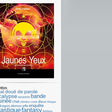
ettes
al doué de parole
bande
calypse
assassin
sinée
chat
dieux
chimère
conte
Disque-
enquête
dragon
démon
elfe
tastique
fantasy
fantasy