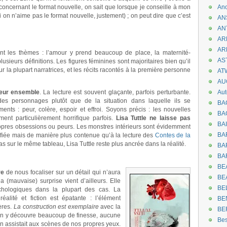
concernant le format nouvelle, on sait que lorsque je conseille à mon
An
 on n’aime pas le format nouvelle, justement) ; on peut dire que c’est
AN
AN
AR
AR
nt les thèmes : l’amour y prend beaucoup de place, la maternité-
AST
usieurs définitions. Les figures féminines sont majoritaires bien qu’il
r la plupart narratrices, et les récits racontés à la première personne
AT
AU
leur ensemble
. La lecture est souvent glaçante, parfois perturbante.
Aut
des personnages plutôt que de la situation dans laquelle ils se
BA
ments : peur, colère, espoir et effroi. Soyons précis : les nouvelles
BA
ent particulièrement horrifique parfois.
Lisa Tuttle ne laisse pas
BA
ropres obsessions ou peurs. Les monstres intérieurs sont évidemment
BA
rifiée mais de manière plus contenue qu’à la lecture des
Contes de la
as sur le même tableau, Lisa Tuttle reste plus ancrée dans la réalité.
BAR
BA
BEA
re
de nous focaliser sur un détail qui n’aura
BE
a (mauvaise) surprise vient d’ailleurs. Elle
BE
hologiques dans la plupart des cas. La
éalité et fiction est épatante : l’élément
BE
ères.
La construction est exemplaire
avec la
BE
 On y découvre beaucoup de finesse, aucune
Be
on assistait aux scènes de nos propres yeux.