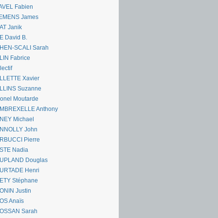
AVEL Fabien
EMENS James
AT Janik
 David B.
HEN-SCALI Sarah
IN Fabrice
lectif
LLETTE Xavier
LLINS Suzanne
onel Moutarde
MBREXELLE Anthony
NEY Michael
NNOLLY John
RBUCCI Pierre
STE Nadia
UPLAND Douglas
URTADE Henri
ETY Stéphane
ONIN Justin
OS Anaïs
OSSAN Sarah