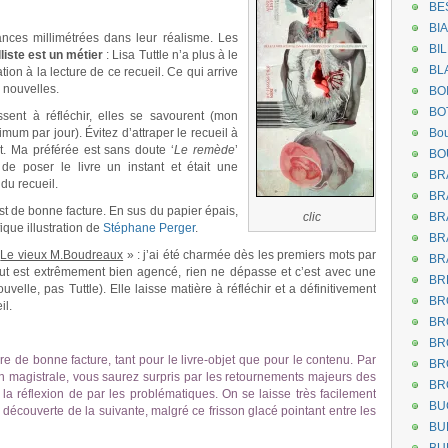
BE
BI
nces millimétrées dans leur réalisme. Les
BI
liste est un métier
: Lisa Tuttle n’a plus à le
BL
tion à la lecture de ce recueil. Ce qui arrive
 nouvelles.
.
BO
BO
issent à réfléchir, elles se savourent (mon
um par jour). Évitez d’attraper le recueil à
Bou
nt. Ma préférée est sans doute ‘
Le remède
’
BO
e poser le livre un instant et était une
BR
 du recueil.
BR
est de bonne facture. En sus du papier épais,
clic
BR
que illustration de
Stéphane Perger
.
.
.
BR
«
Le vieux M.Boudreaux
» : j’ai été charmée dès les premiers mots par
BR
Tout est extrêmement bien agencé, rien ne dépasse et c’est avec une
BR
ouvelle, pas Tuttle). Elle laisse matière à réfléchir et a définitivement
BR
il.
BR
BR
vre de bonne facture, tant pour le livre-objet que pour le contenu. Par
BR
 magistrale, vous saurez surpris par les retournements majeurs des
BR
et la réflexion de par les problématiques. On se laisse très facilement
BU
découverte de la suivante, malgré ce frisson glacé pointant entre les
BU