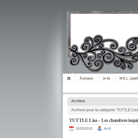
Livrement
À propos
Je lis
M.E.L. (pal/l
Archive
Archives pour la catégorie ‘TUTTLE Lisa
TUTTLE Lisa – Les chambres inqui
02/03/2015
Acr0
.