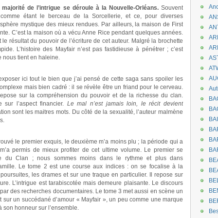
An
 majorité de l’intrigue se déroule à la Nouvelle-Orléans.
Souvent
 comme étant le berceau de la Sorcellerie, et ce, pour diverses
AN
osphère mystique des mieux rendues. Par ailleurs, la maison de First
AN
vante. C’est la maison où a vécu Anne Rice pendant quelques années.
AR
t le résultat du pouvoir de l’écriture de cet auteur. Malgré la brochette
AR
ide. L’histoire des Mayfair n’est pas fastidieuse à pénétrer ; c’est
 nous tient en haleine.
AST
AT
AU
oser ici tout le bien que j’ai pensé de cette saga sans spoiler les
complexe mais bien cadré : il se révèle être un friand pour le cerveau.
Aut
epose sur la compréhension du pouvoir et de la richesse du clan.
BA
sur l’aspect financier.
Le mal n’est jamais loin, le récit devient
BA
on sont les maitres mots. Du côté de la sexualité, l’auteur malmène
BA
s.
BA
BAR
trouvé le premier exquis, le deuxième m’a moins plu ; la période qui a
m’a permis de mieux profiter de cet ultime volume. Le premier se
BA
toire du Clan ; nous sommes moins dans le rythme et plus dans
BEA
 famille. Le tome 2 est une course aux indices : on se focalise à la
BE
oursuites, les drames et sur une traque en particulier. Il repose sur
BE
re. L’intrigue est tarabiscotée mais demeure plaisante. Le discours
BE
é par des recherches documentaires. Le tome 3 met aussi en scène un
et sur un succédané d’amour « Mayfair », un peu comme une marque
BE
 à son honneur sur l’ensemble.
Be