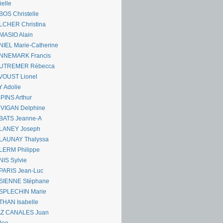
ielle
OS Christelle
LCHER Christina
MASIO Alain
IEL Marie-Catherine
NNEMARK Francis
UTREMER Rébecca
VOUST Lionel
 Adolie
PINS Arthur
 VIGAN Delphine
BATS Jeanne-A
LANEY Joseph
LAUNAY Thalyssa
LERM Philippe
IS Sylvie
PARIS Jean-Luc
SIENNE Stéphane
SPLECHIN Marie
THAN Isabelle
AZ CANALES Juan