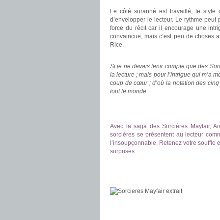
Le côté suranné est travaillé, le style 
d’envelopper le lecteur. Le rythme peut pa
force du récit car il encourage une int
convaincue, mais c’est peu de choses 
Rice.
.
Si je ne devais tenir compte que des Sor
la lecture ; mais pour l’intrigue qui m’a 
coup de cœur ; d’où la notation des cinq é
tout le monde.
.
.
Avec la saga des Sorcières Mayfair, A
sorcières se présentent au lecteur comm
l’insoupçonnable. Retenez votre souffle 
surprises.
.
.
.