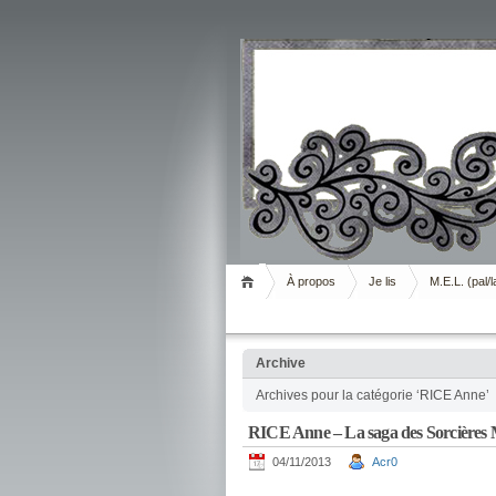
Livrement
À propos
Je lis
M.E.L. (pal/l
Archive
Archives pour la catégorie ‘RICE Anne’
RICE Anne – La saga des Sorcières 
04/11/2013
Acr0
.