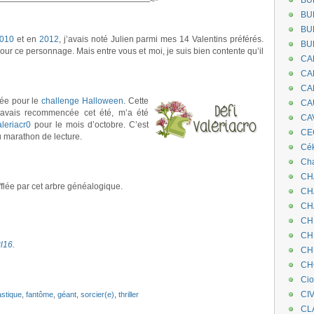
BU
——————————————————~*
BU
BU
010
et en
2012
, j’avais noté Julien parmi mes 14 Valentins préférés.
BU
e pour ce personnage. Mais entre vous et moi, je suis bien contente qu’il
CA
CA
CA
rée pour le
challenge Halloween
. Cette
CA
j’avais recommencée cet été, m’a été
CA
aleriacr0
pour le mois d’octobre. C’est
CEC
u marathon de lecture.
Cé
Cha
CH
fflée par cet arbre généalogique.
CH
CH
CH
CH
rl16
.
CH
CH
Ci
CI
astique
,
fantôme
,
géant
,
sorcier(e)
,
thriller
CL