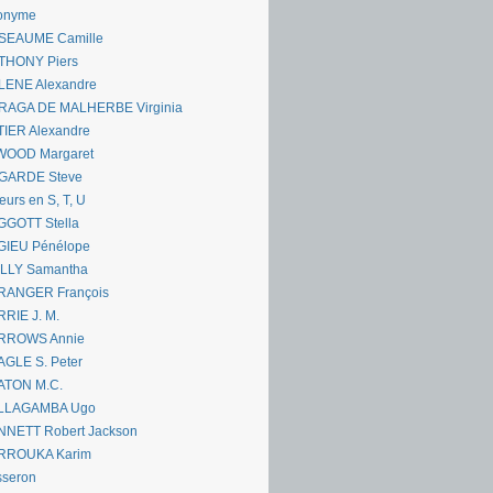
onyme
SEAUME Camille
THONY Piers
LENE Alexandre
RAGA DE MALHERBE Virginia
IER Alexandre
WOOD Margaret
GARDE Steve
eurs en S, T, U
GGOTT Stella
GIEU Pénélope
ILLY Samantha
RANGER François
RIE J. M.
RROWS Annie
GLE S. Peter
ATON M.C.
LLAGAMBA Ugo
NNETT Robert Jackson
RROUKA Karim
sseron