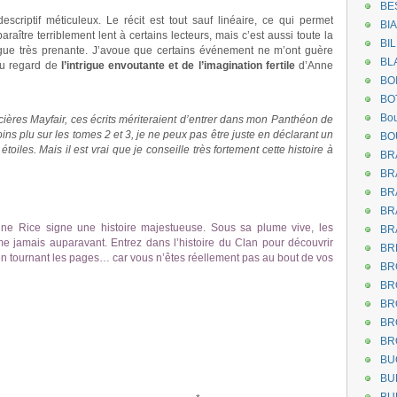
BE
descriptif méticuleux. Le récit est tout sauf linéaire, ce qui permet
BI
raître terriblement lent à certains lecteurs, mais c’est aussi toute la
BI
rigue très prenante. J’avoue que certains événement ne m’ont guère
BL
au regard de
l’intrigue envoutante et de l’imagination fertile
d’Anne
BO
BO
Bou
cières Mayfair, ces écrits mériteraient d’entrer dans mon Panthéon de
moins plu sur les tomes 2 et 3, je ne peux pas être juste en déclarant un
BO
toiles. Mais il est vrai que je conseille très fortement cette histoire à
BR
BR
BR
BR
nne Rice signe une histoire majestueuse. Sous sa plume vive, les
BR
e jamais auparavant. Entrez dans l’histoire du Clan pour découvrir
BR
en tournant les pages… car vous n’êtes réellement pas au bout de vos
BR
BR
BR
BR
BR
BU
BU