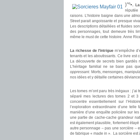
)°º•.
La
réputée
raisons. L’histoire baigne dans une atm
Street parait angoissante et presque vi
Les descriptions détaillées et fluides son
des personnages, tout demeure très limp
même le must de cette histoire. Anne Rice
.
La richesse de l’intrigue
m’empêche d’exp
tenants et les aboutissants. Ce livre est 
La découverte de secrets bien gardés r
L’héritage familial ne se base pas que 
oppressant.
Morts, mensonges, manipulati
nos idées et y détaille certaines déviance
.
Les tomes m’ont paru très inégaux : j’ai 
séparé mes lectures des tomes 2 et 3 
concentre essentiellement sur l’His
l’exploration extraordinaire d’une telle
manière d’une enquête policière sur les p
une partie de cache-cache grandeur natu
est également plausible, fortement étay
autre personnage – pas une sorcière – 
de fabrique « made in ». La sorcière est
.