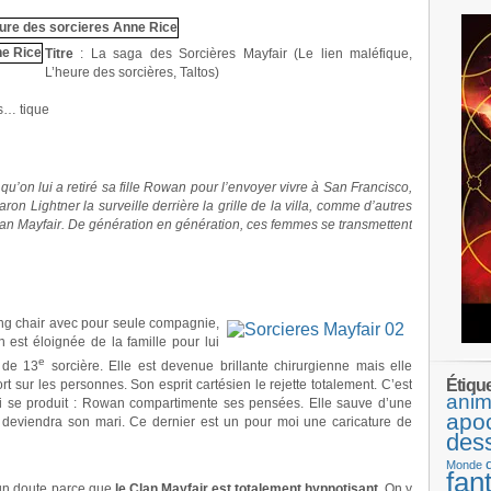
.
Titre
: La saga des Sorcières Mayfair (Le lien maléfique,
L’heure des sorcières, Taltos)
s… tique
qu’on lui a retiré sa fille Rowan pour l’envoyer vivre à San Francisco,
aron Lightner la surveille derrière la grille de la villa, comme d’autres
Clan Mayfair. De génération en génération, ces femmes se transmettent
.
ing chair avec pour seule compagnie,
est éloignée de la famille pour lui
e
 de 13
sorcière. Elle est devenue brillante chirurgienne mais elle
Étiqu
 sur les personnes. Son esprit cartésien le rejette totalement. C’est
anim
i se produit : Rowan compartimente ses pensées. Elle sauve d’une
apo
i deviendra son mari. Ce dernier est un pour moi une caricature de
des
Monde
fan
cun doute parce que
le Clan Mayfair est totalement hypnotisant
. On y