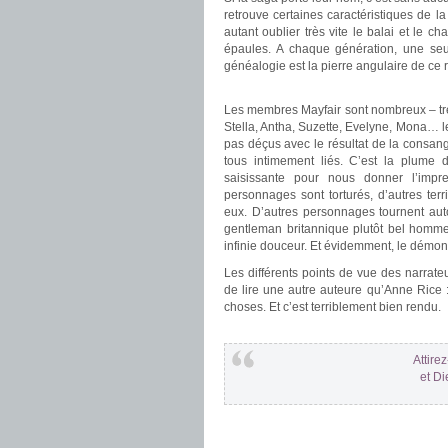
retrouve certaines caractéristiques de 
autant oublier très vite le balai et le c
épaules. A chaque génération, une seul
généalogie est la pierre angulaire de ce r
.
Les membres Mayfair sont nombreux – très 
Stella, Antha, Suzette, Evelyne, Mona… les
pas déçus avec le résultat de la consan
tous intimement liés. C’est la plume
saisissante pour nous donner l’impre
personnages sont torturés, d’autres te
eux. D’autres personnages tournent au
gentleman britannique plutôt bel homme
infinie douceur. Et évidemment, le démo
Les différents points de vue des narrat
de lire une autre auteure qu’Anne Rice 
choses. Et c’est terriblement bien rendu.
.
Attire
et Di
.
.