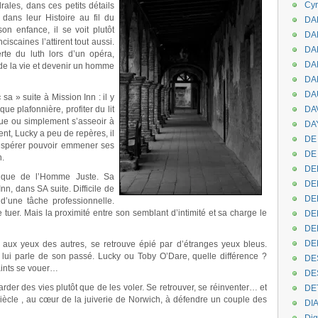
Cyr
rales, dans ces petits détails
 dans leur Histoire au fil du
DAB
son enfance, il se voit plutôt
DA
iscaines l’attirent tout aussi.
DA
te du luth lors d’un opéra,
DAN
s de la vie et devenir un homme
DA
DA
sa » suite à Mission Inn : il y
que plafonnière, profiter du lit
DA
ue ou simplement s’asseoir à
DAY
nt, Lucky a peu de repères, il
DE 
 espérer pouvoir emmener ses
DE
n.
DE
nique de l’Homme Juste. Sa
DE
n, dans SA suite. Difficile de
DE
 d’une tâche professionnelle.
tuer. Mais la proximité entre son semblant d’intimité et sa charge le
DE
DEN
DE
ble aux yeux des autres, se retrouve épié par d’étranges yeux bleus.
 lui parle de son passé. Lucky ou Toby O’Dare, quelle différence ?
DE
aints se vouer…
DE
der des vies plutôt que de les voler. Se retrouver, se réinventer… et
DE
 siècle , au cœur de la juiverie de Norwich, à défendre un couple des
DI