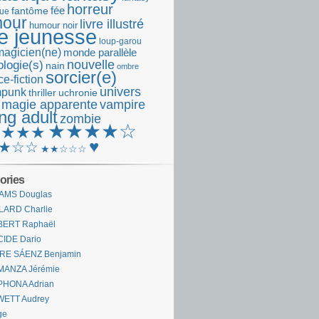
horreur
fantôme
fée
que
our
livre illustré
humour noir
re jeunesse
loup-garou
magicien(ne)
monde parallèle
nouvelle
logie(s)
nain
ombre
sorcier(e)
e-fiction
univers
mpunk
thriller
uchronie
 magie apparente
vampire
ng adult
zombie
★★★★☆
★★★★
♥
★☆☆
★★☆☆☆
ories
AMS Douglas
LARD Charlie
BERT Raphaël
CIDE Dario
IRE SÁENZ Benjamin
MANZA Jérémie
PHONA Adrian
WETT Audrey
ge