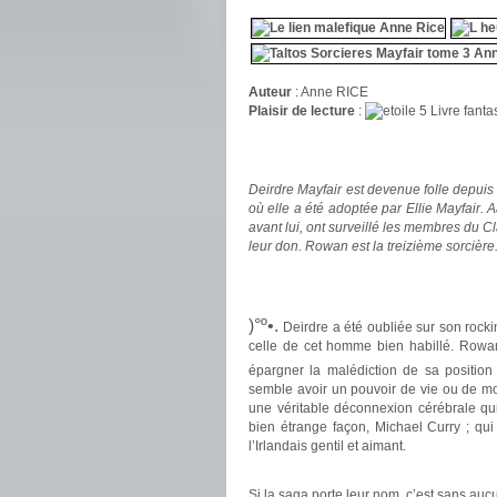
Auteur
: Anne RICE
Plaisir de lecture
:
Livre fanta
.
.
Deirdre Mayfair est devenue folle depuis 
où elle a été adoptée par Ellie Mayfair. A
avant lui, ont surveillé les membres du 
leur don. Rowan est la treizième sorcière
.
.
)°º•.
Deirdre a été oubliée sur son rock
celle de cet homme bien habillé. Rowan 
épargner la malédiction de sa position
semble avoir un pouvoir de vie ou de mort
une véritable déconnexion cérébrale qu
bien étrange façon, Michael Curry ; qu
l’Irlandais gentil et aimant.
.
Si la saga porte leur nom, c’est sans au