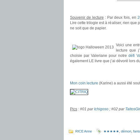
——————
.
Souvenir de lecture
: Par deux fois, en
2
Lire cette trilogie est à réaliser, rien qu
ne soit que de papier.
.
.
Voici une ent
lecture que 
choisie par Valeriane pour notre
défi V
également LE livre que j’ai dévoré lors d
.
.
Mon coin lecture
(Karine) a aussi été sou
.
Pics
:
#01 par
Ichigoso
; #02 par
TaltosGi
.
.
RICE Anne
★★★★★
,
démon
,
fant