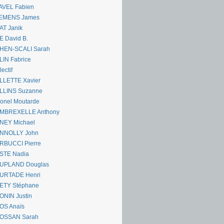
AVEL Fabien
EMENS James
AT Janik
 David B.
HEN-SCALI Sarah
IN Fabrice
lectif
LLETTE Xavier
LLINS Suzanne
onel Moutarde
MBREXELLE Anthony
NEY Michael
NNOLLY John
RBUCCI Pierre
STE Nadia
UPLAND Douglas
URTADE Henri
ETY Stéphane
ONIN Justin
OS Anaïs
OSSAN Sarah