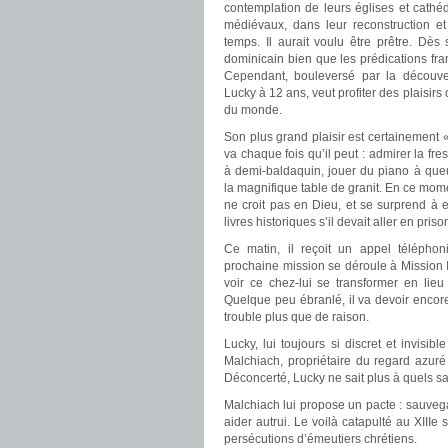
contemplation de leurs églises et cathéd
médiévaux, dans leur reconstruction et
temps. Il aurait voulu être prêtre. Dès 
dominicain bien que les prédications franc
Cependant, bouleversé par la découver
Lucky à 12 ans, veut profiter des plaisir
du monde.
Son plus grand plaisir est certainement « 
va chaque fois qu’il peut : admirer la fres
à demi-baldaquin, jouer du piano à que
la magnifique table de granit. En ce mome
ne croit pas en Dieu, et se surprend à
livres historiques s’il devait aller en priso
Ce matin, il reçoit un appel télépho
prochaine mission se déroule à Mission In
voir ce chez-lui se transformer en lieu
Quelque peu ébranlé, il va devoir encore 
trouble plus que de raison.
Lucky, lui toujours si discret et invisi
Malchiach, propriétaire du regard azuré
Déconcerté, Lucky ne sait plus à quels s
Malchiach lui propose un pacte : sauvegar
aider autrui. Le voilà catapulté au XIIIe
persécutions d’émeutiers chrétiens.