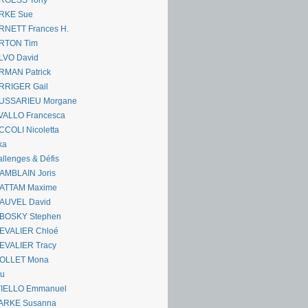
RGESS Tony
RKE Sue
RNETT Frances H.
RTON Tim
LVO David
RMAN Patrick
RRIGER Gail
USSARIEU Morgane
VALLO Francesca
COLI Nicoletta
ka
llenges & Défis
AMBLAIN Joris
ATTAM Maxime
AUVEL David
BOSKY Stephen
EVALIER Chloé
EVALIER Tracy
OLLET Mona
ou
VIELLO Emmanuel
ARKE Susanna