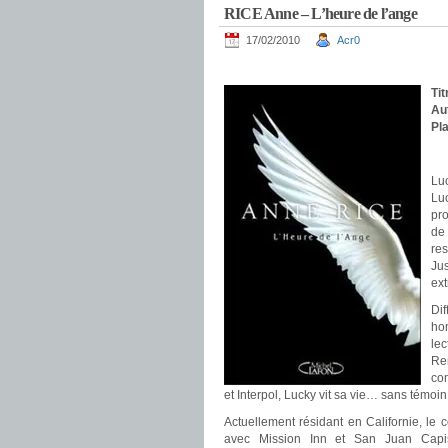
RICE Anne – L’heure de l’ange
17/02/2010
Acr0
.
Tit
Au
Pla
.
Lu
Lu
pro
de
re
Jus
ext
Dif
hom
lec
Re
co
et Interpol, Lucky vit sa vie… sans témoin
Actuellement résidant en Californie, le 
avec Mission Inn et San Juan Capis