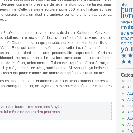
la Sorcière, comme la présence du sixième doigt pour certaines, mais
histori
hum
hapeau mité. Cette treizième sorcière porte 300 ans d’histoire sur ses
liv
e sorcière aura un destin grandiose ou terriblement tragique. La
écit.
mage
mytho
scienc
! -, j’y ai au moins relevé les noms de Julien, Katherine, Mary Beth,
 relations entre eux sont à découvrir au fil du récit ; et vous ne serez
stea
guinité. Chaque personnage possède ses vices et ses forces, ils sont
sans
you
 d’Anne Rice qui entre en scène avec cette faculté complètement
ssion qu’ils aient tous une personnalité approfondie. Certains
★
rriblement impressionnants. Le mystère enveloppe beaucoup d’entre
★★
tour de ce Clan, notamment le Talamasca représenté par Aaron, un
. Il y a également ce très grand homme, M. Ash qui symbolise une
n Lasher qui plane comme une ombre omniprésente sur la famille.
Catég
eurs est une technique étonnante car nous avons parfois l’impression
AD
: ils changent de ton, de façon de s’exprimer et même de vision des
AD
AL
AL
AL
z-vous les foudres des sorcières Mayfair
eu lui-même ne pourra rien pour vous.
AL
AL
AL
An