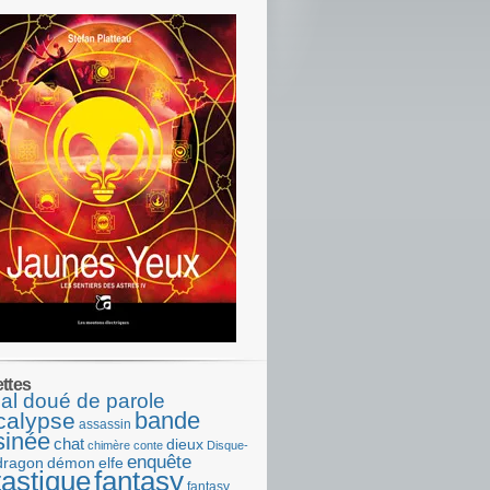
ettes
al doué de parole
bande
calypse
assassin
sinée
chat
dieux
chimère
conte
Disque-
enquête
dragon
démon
elfe
tastique
fantasy
fantasy