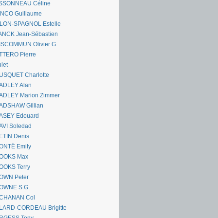
SSONNEAU Céline
ANCO Guillaume
LLON-SPAGNOL Estelle
ANCK Jean-Sébastien
ISCOMMUN Olivier G.
TTERO Pierre
let
USQUET Charlotte
ADLEY Alan
ADLEY Marion Zimmer
ADSHAW Gillian
ASEY Edouard
AVI Soledad
ETIN Denis
ONTË Emily
OOKS Max
OOKS Terry
OWN Peter
OWNE S.G.
CHANAN Col
LARD-CORDEAU Brigitte