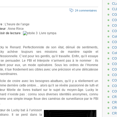
CL
CL
24 commentaires
CO
COE
re
: L’heure de l’ange
CO
teur
: Anne Rirce
COL
isir de lecture
:
Livre sympa
Col
CO
cky le Renard. Perfectionniste de son état, dénué de sentiments,
CO
cky achève toujours ses missions de manière rapide et
Col
fessionnelle. C’est pour les gentils, qu’il travaille. Enfin, qu’il essaye
CO
 se persuader. Le FBI et Interpole n’arrivent pas à le nommer : ils
CO
stent pour eux, un mode opératoire. Sous les ordres de l’Homme
te, il tue froidement ses cibles avec une précision et une délicatesse
CO
raordinaires.
CO
CO
ficile de croire avec les besognes abattues, qu’il y a réellement un
me derrière cette ombre… alors qu’il se révèle passionné de luth et
CO
teur fébrile de livres traitant sur le sujet du moyen-âge. Lucky le
CO
nard n’existe pas : connu sous diverses identités anonymes, connu
CR
mme une simple image floue des caméras de surveillance par le FBI
CR
.
CR
cœur de Lucky bat à l’unisson
CR
trano. Il se perd dans la