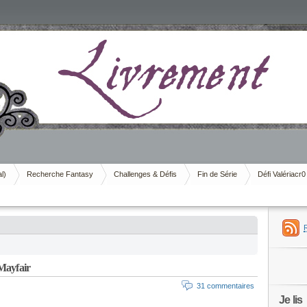
al)
Recherche Fantasy
Challenges & Défis
Fin de Série
Défi Valériacr0
Mayfair
31 commentaires
Je lis