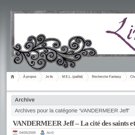
Livrement
À propos
Je lis
M.E.L. (pal/lal)
Recherche Fantasy
Cha
Archive
Archives pour la catégorie ‘VANDERMEER Jeff’
VANDERMEER Jeff – La cité des saints et 
04/05/2009
Acr0