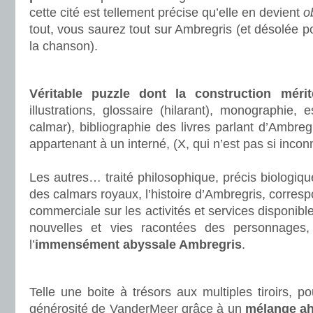
cette cité est tellement précise qu’elle en devient
o
tout, vous saurez tout sur Ambregris (et désolée p
la chanson).
.
Véritable puzzle dont la construction méri
illustrations, glossaire (hilarant), monographie, e
calmar), bibliographie des livres parlant d’Ambreg
appartenant à un interné, (X, qui n’est pas si incon
.
Les autres… traité philosophique, précis biologiq
des calmars royaux, l’histoire d’Ambregris, corre
commerciale sur les activités et services disponib
nouvelles et vies racontées des personnages
l’
immensément abyssale Ambregris
.
.
Telle une boite à trésors aux multiples tiroirs, p
générosité de VanderMeer grâce à un
mélange ah