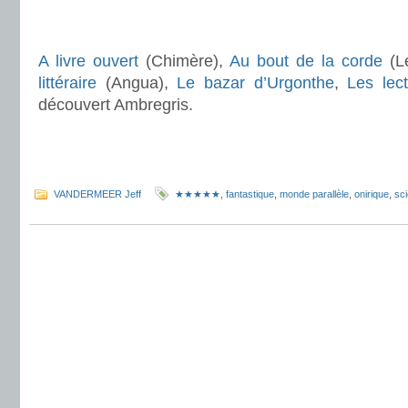
.
A livre ouvert
(Chimère),
Au bout de la corde
(L
littéraire
(Angua),
Le bazar d’Urgonthe
,
Les lect
découvert Ambregris.
.
.
VANDERMEER Jeff
★★★★★
,
fantastique
,
monde parallèle
,
onirique
,
sci