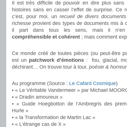
Il est très difficile de pouvoir en dire plus sans 
histoires sans en casser l’effet de surprise. Ce
c’est, pour moi, un
recueil de divers documents
richesse provient des types de documents mis à dis
il part dans tous les sens, mais il n’e
compréhensible et cohérent
; mais comment exp
.
Ce monde créé de toutes pièces (ou peut-être p
est un
patchwork d’émotions
: fou, glacial, mo
déchirant… On trouve tour à tour,
poésie & horreur
.
Au programme (Source :
Le Cafard Cosmique
)
• « Le Véritable Vandermeer » par Michael MOOR
• « Dradin amoureux »
• « Guide Hoegbotton de l’Ambregris des pre
Hurle »
• « la Transformation de Martin Lac »
• « L’étrange cas de X »