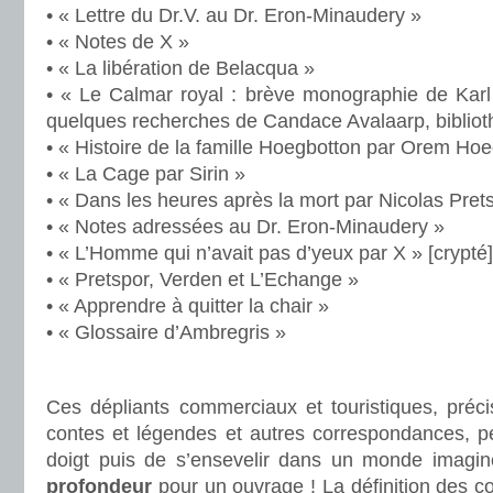
• « Lettre du Dr.V. au Dr. Eron-Minaudery »
• « Notes de X »
• « La libération de Belacqua »
• « Le Calmar royal : brève monographie de Kar
quelques recherches de Candace Avalaarp, bibliot
• « Histoire de la famille Hoegbotton par Orem Ho
• « La Cage par Sirin »
• « Dans les heures après la mort par Nicolas Pret
• « Notes adressées au Dr. Eron-Minaudery »
• « L’Homme qui n’avait pas d’yeux par X » [crypté]
• « Pretspor, Verden et L’Echange »
• « Apprendre à quitter la chair »
• « Glossaire d’Ambregris »
.
Ces dépliants commerciaux et touristiques, précis
contes et légendes et autres correspondances, p
doigt puis de s’ensevelir dans un monde imagi
profondeur
pour un ouvrage ! La définition des c