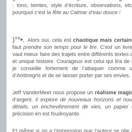
: tons, teintes, style d’écriture, observations, 
pourquoi c’est l
a fête au Calmar d’eau douce !
.
.
)°º•.
Alors oui, cela est
chaotique mais certain
faut
prendre son temps pour le lire
. C’est un liv
vaut mieux faire des trajets entre différents textes 
et unique histoire. Courageux est celui qui lira de 
je conseille fortement de l’attaquer comme un
d’Ambregris et de se laisser porter par ses envies.
.
Jeff VanderMeer nous propose un
réalisme magi
d’argent.
Il explore de nouveaux horizons et nou
détails, un enchevêtrement de vies, un papier 
précision en est foudroyante.
.
Et même si on a l’impression que l’auteur se plie 