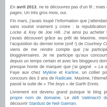
En
avril 2013
, ne te découvres pas d’un fil ; mai
pages
. Un très gros mois, oui.
Fin mars, j’avais loupé l’information que j’attenda
sans vouloir vraiment y croire : la republicatio
Locke & Key
de Joe Hill. J’ai ainsi pu acheter
j’avais découvert grâce au prêt de Maxime, merci
l’acquisition du dernier tome (snif !) de
Courtney C
viens de me rendre compte que j’ai particip
bloggiversaires. Je ne participe qu’aux concou
depuis un temps certain et avec les bloggeurs dont
presque honte de marquer que j’ai gagné «
La d
Faye aux chez
Mylène
et
Karline
, un collier po
concours des 3 ans de
Radicale
. Maxime, l’éterne
passé la suite de «
The boys
» de Garth Ennis.
Livrement est devenu grand puisque le blog 
propre nom de domaine
. Le
défi Valériacr0
découvrir
Stardust de Neil Gaiman
.