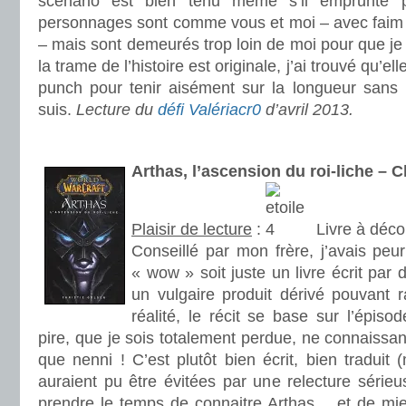
scénario est bien tenu même s’il emprunte p
personnages sont comme vous et moi – avec faim 
– mais sont demeurés trop loin de moi pour que je 
la trame de l’histoire est originale, j’ai trouvé qu’e
punch pour tenir aisément sur la longueur sans l
suis.
Lecture du
défi Valériacr0
d’avril 2013.
.
Arthas, l’ascension du roi-liche –
Plaisir de lecture
:
Livre à déco
Conseillé par mon frère, j’avais peur
« wow » soit juste un livre écrit pa
un vulgaire produit dérivé pouvant r
réalité, le récit se base sur l’épiso
pire, que je sois totalement perdue, ne connaissan
que nenni ! C’est plutôt bien écrit, bien traduit 
auraient pu être évitées par une relecture série
prendre le temps de connaitre Arthas… et de mi