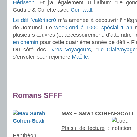
Hérisson
. Et j’ai également lu l’album “Le gon
Gudule & Collette avec
Cornwall
.
Le défi Valériacr0
m’a amenée à découvrir l’intégr
de Jomunsi. Le
week-end à 1000 spécial 1 an
m
plusieurs œuvres (et accessoirement, d’atteindre l’ob
en chemin
pour cette quatrième année de défi « Fi
Du côté des
livres voyageurs
, “
Le Clairvoyage
s’envoler pour rejoindre
Maêlle
.
.
.
.
Romans SFFF
.
Max – Sarah COHEN-SCALI
Plaisir de lecture
:
Panthéon