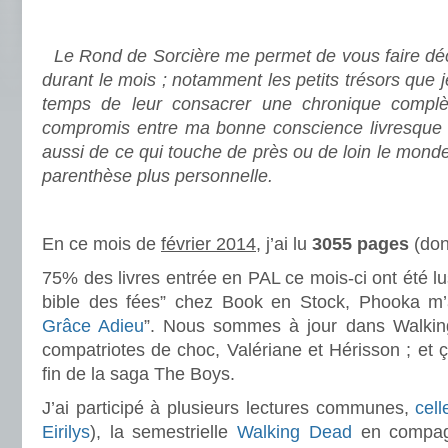
.
Le Rond de Sorcière me permet de vous faire déco
durant le mois ; notamment les petits trésors que 
temps de leur consacrer une chronique complè
compromis entre ma bonne conscience livresque e
aussi de ce qui touche de près ou de loin le mond
parenthèse plus personnelle.
.
En ce mois de
février 2014
, j’ai lu
3055 pages
(don
75% des livres entrée en PAL ce mois-ci ont été l
bible des fées” chez Book en Stock, Phooka m’a
Grâce Adieu
”. Nous sommes à jour dans Walki
compatriotes de choc, Valériane et Hérisson ; et ça
fin de la saga The Boys.
J’ai participé à plusieurs lectures communes,
cel
Eirilys
), la semestrielle
Walking Dead
en compa