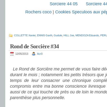
Rochers coco
|
Cookies Speculoos aux pép
.
.
COLLETTE Xavier
,
ENNIS Garth
,
Gudule
,
HILL Joe
,
MENDOZA Eduardo
,
PERU 
Rond de Sorcière #34
12/05/2013
Acr0
.
Le Rond de Sorcière me permet de vous faire déco
durant le mois ; notamment les petits trésors que 
temps de leur consacrer une chronique complè
compromis entre ma bonne conscience livresque e
aussi de ce qui touche de près ou de loin le mond
parenthèse plus personnelle.