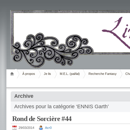
Livrement
À propos
Je lis
M.E.L. (pal/lal)
Recherche Fantasy
Cha
Archive
Archives pour la catégorie ‘ENNIS Garth’
Rond de Sorcière #44
29/03/2014
Acr0