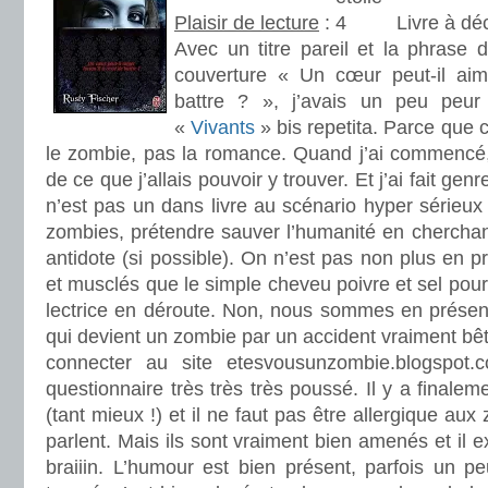
Plaisir de lecture
:
Livre à dé
Avec un titre pareil et la phrase 
couverture « Un cœur peut-il aim
battre ? », j’avais un peu peu
«
Vivants
» bis repetita. Parce que c
le zombie, pas la romance. Quand j’ai commencé, 
de ce que j’allais pouvoir y trouver. Et j’ai fait gen
n’est pas un dans livre au scénario hyper sérieux
zombies, prétendre sauver l’humanité en cherchant 
antidote (si possible). On n’est pas non plus en
et musclés que le simple cheveu poivre et sel pour
lectrice en déroute. Non, nous sommes en prése
qui devient un zombie par un accident vraiment bête
connecter au site etesvousunzombie.blogspot
questionnaire très très très poussé. Il y a finale
(tant mieux !) et il ne faut pas être allergique au
parlent. Mais ils sont vraiment bien amenés et il 
braiiin. L’humour est bien présent, parfois un pe