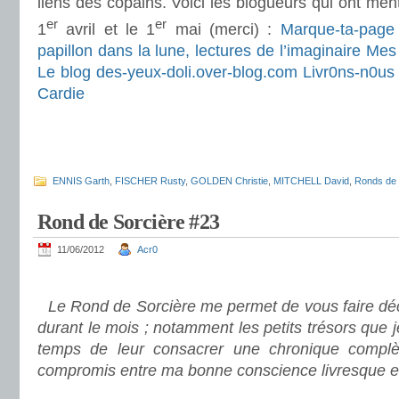
liens des copains. Voici les blogueurs qui ont men
er
er
1
avril et le 1
mai (merci) :
Marque-ta-pag
papillon dans la lune, lectures de l’imaginaire
Mes 
Le blog des-yeux-doli.over-blog.com
Livr0ns-n0u
Cardie
.
.
ENNIS Garth
,
FISCHER Rusty
,
GOLDEN Christie
,
MITCHELL David
,
Ronds de 
Rond de Sorcière #23
11/06/2012
Acr0
.
Le Rond de Sorcière me permet de vous faire déco
durant le mois ; notamment les petits trésors que 
temps de leur consacrer une chronique complè
compromis entre ma bonne conscience livresque e