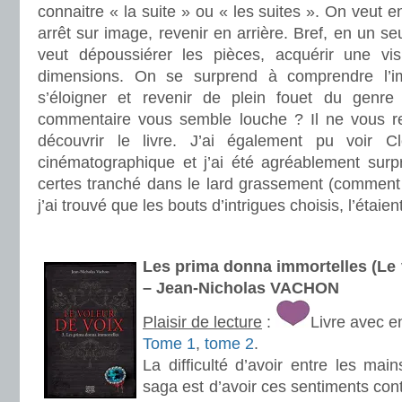
connaitre « la suite » ou « les suites ». On veut e
arrêt sur image, revenir en arrière. Bref, en un s
veut dépoussiérer les pièces, acquérir une vis
dimensions. On se surprend à comprendre l’imb
s’éloigner et revenir de plein fouet du genr
commentaire vous semble louche ? Il ne vous re
découvrir le livre. J’ai également pu voir Clo
cinématographique et j’ai été agréablement surpri
certes tranché dans le lard grassement (comment 
j’ai trouvé que les bouts d’intrigues choisis, l’étaie
.
Les prima donna immortelles (Le 
– Jean-Nicholas VACHON
Plaisir de lecture
:
Livre avec e
Tome 1
,
tome 2
.
La difficulté d’avoir entre les mai
saga est d’avoir ces sentiments cont