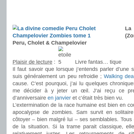
.
.
.
La
(Z
Peru, Cholet & Champelovier
Plaisir de lecture
:
Livre fantas… tique
Il faut savoir que lorsque j’entends parler d’une
suis généralement un peu refroidie ;
Walking de
cause. C’est pourquoi, j’ai lu quelques chroniqu
me décider à y jeter un œil. J’ai reçu ce p
d’anniversaire
en janvier
et c’était très bien vu.
L’extermination de la race humaine est bien en cou
apocalypse de zombies. Sam survit en solitair
côtoyer – bien malgré lui – ses semblables. Tous o
de la situation. Si la trame parait classique, e
relativement justes. Les retournements de sit