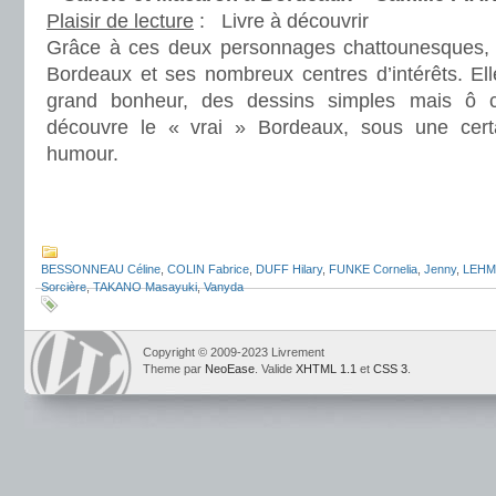
Plaisir de lecture
:
Livre à découvrir
Grâce à ces deux personnages chattounesques, 
Bordeaux et ses nombreux centres d’intérêts. Elle
grand bonheur, des dessins simples mais ô 
découvre le « vrai » Bordeaux, sous une cer
humour.
.
.
BESSONNEAU Céline
,
COLIN Fabrice
,
DUFF Hilary
,
FUNKE Cornelia
,
Jenny
,
LEHM
Sorcière
,
TAKANO Masayuki
,
Vanyda
Copyright © 2009-2023 Livrement
Theme par
NeoEase
. Valide
XHTML 1.1
et
CSS 3
.