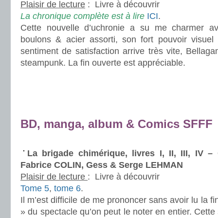
Plaisir de lecture
:
Livre à découvrir
La chronique complète est à lire
ICI
.
Cette nouvelle d’uchronie a su me charmer a
boulons & acier assorti, son fort pouvoir visuel 
sentiment de satisfaction arrive très vite, Bellag
steampunk. La fin ouverte est appréciable.
.
.
.
BD, manga, album & Comics SFFF
.
La brigade chimérique, livres I, II, III, I
Fabrice COLIN, Gess & Serge LEHMAN
Plaisir de lecture
:
Livre à découvrir
Tome 5
,
tome 6
.
Il m’est difficile de me prononcer sans avoir lu la fi
» du spectacle qu’on peut le noter en entier. Cette 