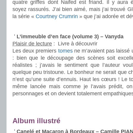
quatre griffes dont Naifed est friand. Il y aura
soyez rassurés. J’ai bien aimé, mais j’ai trouvé
la série «
Courtney Crumrin
» que j’ai adorée et dé
.
L’immeuble d’en face (volume 3) – Vanyda
Plaisir de lecture
:
Livre à découvrir
Les deux premiers
tomes
ne m’avaient pas laissé 
: bien que le découpage des scènes soit excelle
réalistes ; j’avais le sentiment que l’auteur vo
quelque peu tristoune. Le bonheur ne serait que ch
n’est qu’une suite d’ennuis. Haut les cœurs ! Le t
même lancée mais comme je l’avais prédit, on
personnages et on devient totalement empathiques
.
.
Album illustré
Canelé et Macaron à Bordeaux – Camille PI