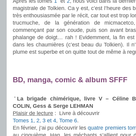
Après les tomes
1
et
2
, nous voici dans la dernièr
magistrale de Tolkien. Ca y est, c’est l’heure des b
très enthousiasmée par le récit, car tout est trop lo
trucmuche, de la génération de micmacetco
commençant par son coude, puis son avant bras
phalange de doigt… rah ! Evidemment, la fin est 
dans les chaumières (c’est beau du Tolkien). Il 
plume est superbe et on quitte tout de même à regr
.
.
BD, manga, comic & album SFFF
.
La brigade chimérique, livre V – Céline
COLIN, Gess & Serge LEHMAN
Plaisir de lecture
:
Livre à découvrir
Tomes 1, 2, 3 et 4
,
Tome 6
.
En février, j’ai pu découvrir les
quatre premiers to
au cinquième. Han, les méchants s’allient pour d