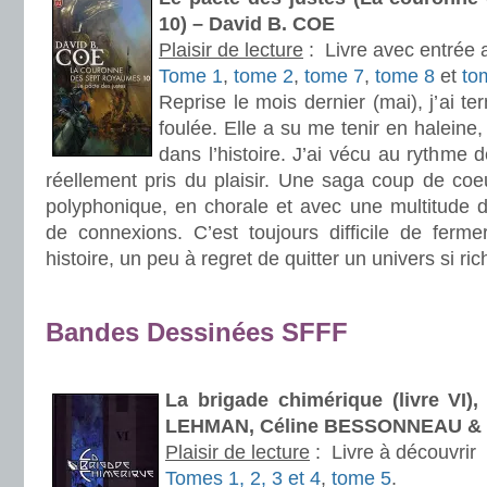
10) – David B. COE
Plaisir de lecture
:
Livre avec entrée 
Tome 1
,
tome 2
,
tome 7
,
tome 8
et
to
Reprise le mois dernier (mai), j’ai t
foulée. Elle a su me tenir en haleine
dans l’histoire. J’ai vécu au rythme 
réellement pris du plaisir. Une saga coup de coe
polyphonique, en chorale et avec une multitude d’i
de connexions. C’est toujours difficile de ferme
histoire, un peu à regret de quitter un univers si ric
.
Bandes Dessinées SFFF
.
La brigade chimérique (livre VI)
LEHMAN, Céline BESSONNEAU &
Plaisir de lecture
:
Livre à découvrir
Tomes 1, 2, 3 et 4
,
tome 5
.