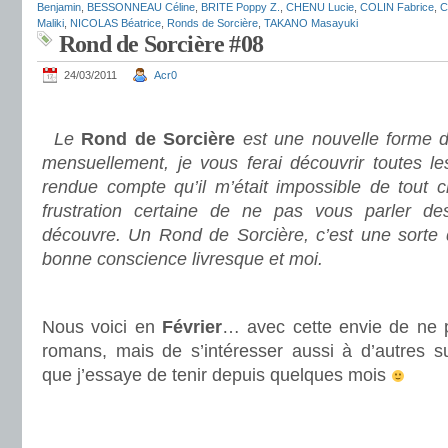
Benjamin
,
BESSONNEAU Céline
,
BRITE Poppy Z.
,
CHENU Lucie
,
COLIN Fabrice
,
C
Maliki
,
NICOLAS Béatrice
,
Ronds de Sorcière
,
TAKANO Masayuki
Rond de Sorcière #08
24/03/2011
Acr0
.
Le
Rond de Sorcière
est une nouvelle forme d
mensuellement, je vous ferai découvrir toutes le
rendue compte qu’il m’était impossible de tout c
frustration certaine de ne pas vous parler des
découvre. Un Rond de Sorcière, c’est une sorte
bonne conscience livresque et moi.
.
Nous voici en
Février
… avec cette envie de ne 
romans, mais de s’intéresser aussi à d’autres su
que j’essaye de tenir depuis quelques mois
.
.