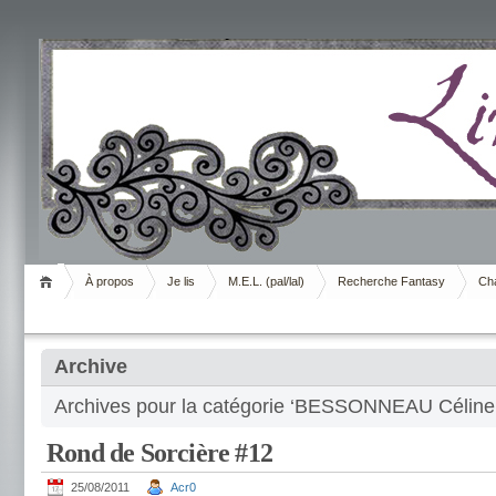
Livrement
À propos
Je lis
M.E.L. (pal/lal)
Recherche Fantasy
Cha
Archive
Archives pour la catégorie ‘BESSONNEAU Céline
Rond de Sorcière #12
25/08/2011
Acr0