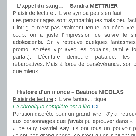
L’appel du sang… – Sandra METTRIER
Plaisir de lecture
:
Livre sympa peu s’en faut
Les personnages sont sympathiques mais peu faci
L’intrigue n’est pas vraiment tenue, on découvre t
coup, on a juste l’impression de suivre le s
adolescents. On y retrouve quelques fantasmes
promo, soirées vip’ avec les copains, famille 
parfait). L’écriture demeure pataude, les r
rébarbatives. Mais à force de persévérance, son
que mieux.
.
Histoire d’un monde – Béatrice NICOLAS
Plaisir de lecture
:
Livre fantas… tique
La chronique complète est à lire
ICI
.
Parution discrète pour un grand livre ! J’y ai ret
aux personnages que j’avais pu éprouver dans « l
» de Guy Gavriel Kay. Ils ont tous un pouvoir ps
valent pas grand-chose, ce n’est qu’en s’alliant qu