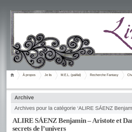
Livrement
À propos
Je lis
M.E.L. (pal/lal)
Recherche Fantasy
Cha
Archive
Archives pour la catégorie ‘ALIRE SÁENZ Benjam
ALIRE SÁENZ Benjamin – Aristote et Dan
secrets de l’univers