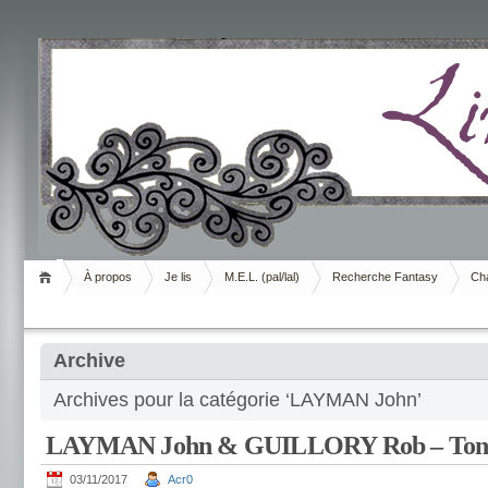
Livrement
À propos
Je lis
M.E.L. (pal/lal)
Recherche Fantasy
Cha
Archive
Archives pour la catégorie ‘LAYMAN John’
LAYMAN John & GUILLORY Rob – Ton
03/11/2017
Acr0