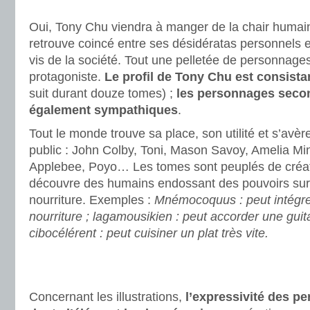
.
Oui, Tony Chu viendra à manger de la chair humaine 
retrouve coincé entre ses désidératas personnels et
vis de la société. Tout une pelletée de personnages
protagoniste.
Le profil de Tony Chu est consista
suit durant douze tomes) ;
les personnages seco
également sympathiques
.
Tout le monde trouve sa place, son utilité et s’avè
public : John Colby, Toni, Mason Savoy, Amelia Mi
Applebee, Poyo… Les tomes sont peuplés de créatu
découvre des humains endossant des pouvoirs surna
nourriture. Exemples :
Mnémocoquus : peut intégre
nourriture ; lagamousikien : peut accorder une guit
cibocélérent : peut cuisiner un plat très vite.
.
.
Concernant les illustrations,
l’expressivité des p