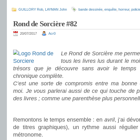
.
GUILLORY Rob
,
LAYMAN John
bande dessinée
,
enquête
,
horreur
,
polici
Rond de Sorcière #82
20/07/2017
Acr0
.
Le Rond de Sorcière me permet
tous les livres lus durant le mo
trésors que je découvre sans avoir le temps
chronique complète.
C’est une sorte de compromis entre ma bonne c
moi. Je vous parlerai aussi de ce qui touche de 
des livres ; comme une parenthèse plus personnell
.
Remontons le temps ensemble : en
avril
, j’ai dév
de titres graphiques), un rythme aussi régulie
métronome.