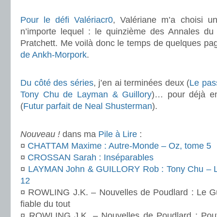
.
Pour le défi Valériacr0
, Valériane m’a choisi u
n’importe lequel : le quinzième des Annales du
Pratchett. Me voilà donc le temps de quelques pa
de Ankh-Morpork
.
.
Du côté des séries
, j’en ai terminées deux (
Le pas
Tony Chu de Layman & Guillory
)… pour déjà e
(
Futur parfait de Neal Shusterman
).
.
Nouveau !
dans ma
Pile à Lire
:
¤
CHATTAM Maxime : Autre-Monde – Oz, tome 5
¤
CROSSAN Sarah : Inséparables
¤
LAYMAN John & GUILLORY Rob : Tony Chu – Le
12
¤ ROWLING J.K. – Nouvelles de Poudlard : Le Gu
fiable du tout
¤ ROWLING J.K. – Nouvelles de Poudlard : Pouvoi