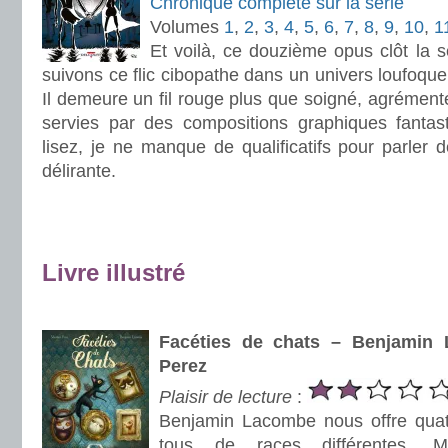
Chronique complète sur la série
Volumes
1
,
2
,
3
,
4
,
5
,
6
,
7
,
8
,
9
,
10
,
1
Et voilà, ce douzième opus clôt la 
suivons ce flic cibopathe dans un univers loufoque,
Il demeure un fil rouge plus que soigné, agrément
servies par des compositions graphiques fanta
lisez, je ne manque de qualificatifs pour parler d
délirante.
.
.
Livre illustré
.
Facéties de chats – Benjamin
Perez
Plaisir de lecture
:
Benjamin Lacombe nous offre quato
tous de races différentes. Magn